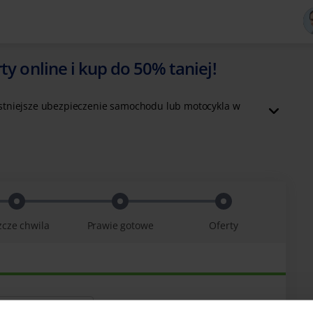
ty online i kup do 50% taniej!
zystniejsze ubezpieczenie samochodu lub motocykla w
zcze chwila
Prawie gotowe
Oferty