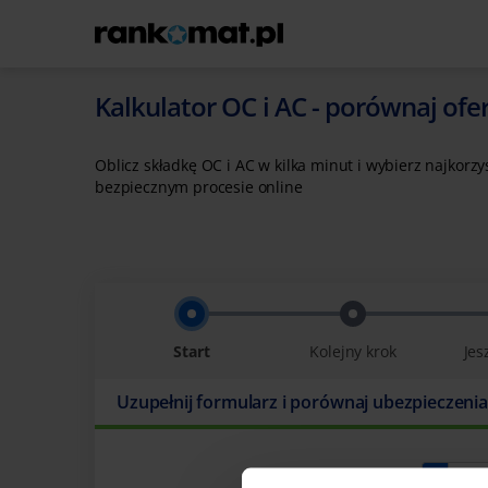
Kalkulator OC i AC - porównaj ofer
Oblicz składkę OC i AC w kilka minut i wybierz najkor
bezpiecznym procesie online
Start
Kolejny krok
Jes
Uzupełnij formularz i porównaj ubezpieczenia
Numer rejestracyjny