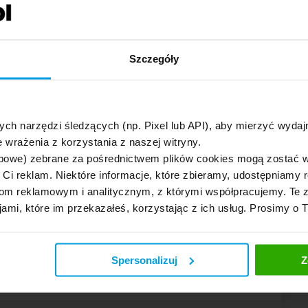
ź
Szczegóły
ź
ych narzędzi śledzących (np. Pixel lub API), aby mierzyć wyd
 wrażenia z korzystania z naszej witryny.
bowe) zebrane za pośrednictwem plików cookies mogą zostać 
h Ci reklam. Niektóre informacje, które zbieramy, udostępniam
AC /
Assistance
NNW
m reklamowym i analitycznym, z którymi współpracujemy. Te z
AC Mini
jami, które im przekazałeś, korzystając z ich usług. Prosimy o 
iadczam, że zapoznałem się i akceptuję
laminy świadczenia usług przez
Rankomat.pl sp. z
oraz
Ubezpieczenia Rankomat sp. z o.o.
Spersonalizuj
Z
y i informacje prawne