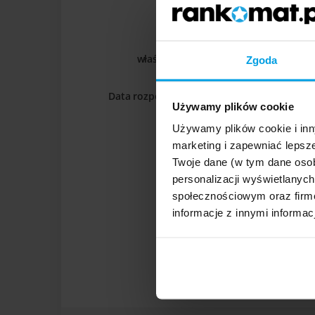
Wprowad
Data urodzenia
datę,
właściciela/leasingobiorcy
Zgoda
podając
kolejno
Wprowad
Data rozpoczęcia ubezpieczenia
dzień,
datę,
Używamy plików cookie
miesiąc,
podając
rok.
Używamy plików cookie i inn
kolejno
Rodzaj ubezpieczenia
marketing i zapewniać lepsze
dzień,
Twoje dane (w tym dane oso
miesiąc,
personalizacji wyświetlanyc
rok.
OC
społecznościowym oraz firmo
informacje z innymi informac
Ośw
regu
o.o.
Dokument