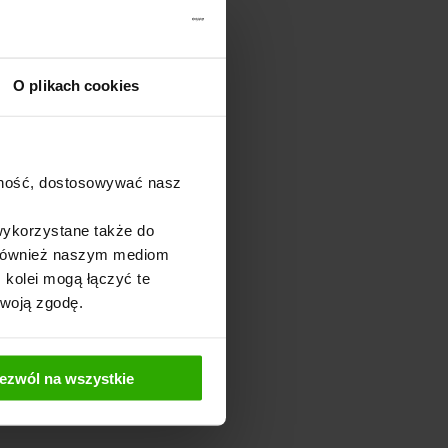
O plikach cookies
ajność, dostosowywać nasz
wykorzystane także do
y również naszym mediom
 kolei mogą łączyć te
Twoją zgodę.
ezwól na wszystkie