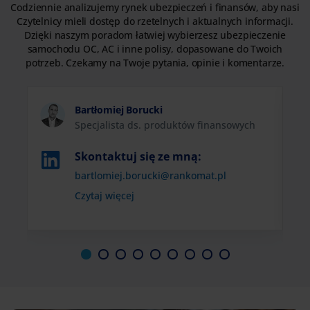
Codziennie analizujemy rynek ubezpieczeń i finansów, aby nasi
Czytelnicy mieli dostęp do rzetelnych i aktualnych informacji.
Dzięki naszym poradom łatwiej wybierzesz ubezpieczenie
samochodu OC, AC i inne polisy, dopasowane do Twoich
potrzeb. Czekamy na Twoje pytania, opinie i komentarze.
Bartłomiej Borucki
Specjalista ds. produktów finansowych
Link
Skontaktuj się ze mną:
otwiera
bartlomiej.borucki@rankomat.pl
się
Czytaj więcej
w
nowej
karcie