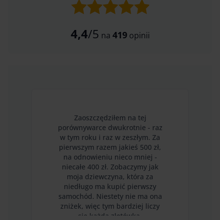
4,4
/5
419
na
opinii
Zaoszczędziłem na tej
porównywarce dwukrotnie - raz
w tym roku i raz w zeszłym. Za
pierwszym razem jakieś 500 zł,
na odnowieniu nieco mniej -
niecałe 400 zł. Zobaczymy jak
moja dziewczyna, która za
niedługo ma kupić pierwszy
samochód. Niestety nie ma ona
zniżek, więc tym bardziej liczy
się każda złotówka.