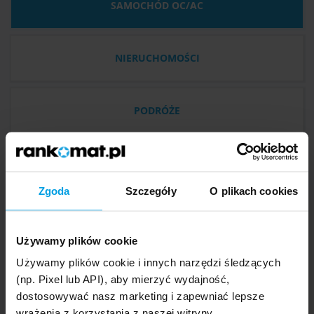
SAMOCHÓD OC/AC
NIERUCHOMOŚCI
PODRÓŻE
Mazda MX-5, 2000 r.
Zgoda
Szczegóły
O plikach cookies
Używamy plików cookie
351
Generali
,00 zł
Używamy plików cookie i innych narzędzi śledzących
(np. Pixel lub API), aby mierzyć wydajność,
dostosowywać nasz marketing i zapewniać lepsze
OC
AC
Assistance
NNW
wrażenia z korzystania z naszej witryny.