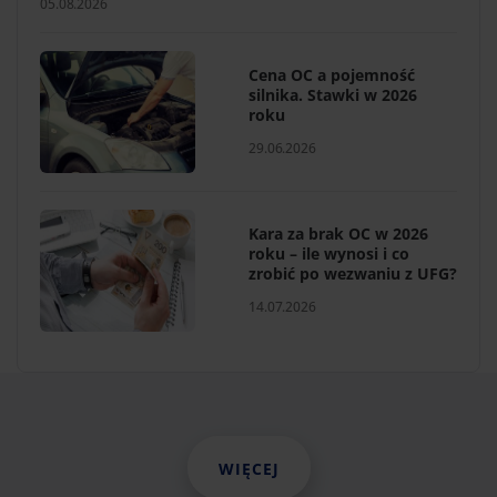
05.08.2026
Cena OC a pojemność
silnika. Stawki w 2026
roku
29.06.2026
Kara za brak OC w 2026
roku – ile wynosi i co
zrobić po wezwaniu z UFG?
14.07.2026
WIĘCEJ
WIĘCEJ