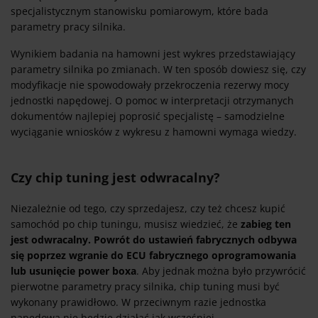
specjalistycznym stanowisku pomiarowym, które bada
parametry pracy silnika.
Wynikiem badania na hamowni jest wykres przedstawiający
parametry silnika po zmianach. W ten sposób dowiesz się, czy
modyfikacje nie spowodowały przekroczenia rezerwy mocy
jednostki napędowej. O pomoc w interpretacji otrzymanych
dokumentów najlepiej poprosić specjalistę – samodzielne
wyciąganie wniosków z wykresu z hamowni wymaga wiedzy.
Czy chip tuning jest odwracalny?
Niezależnie od tego, czy sprzedajesz, czy też chcesz kupić
samochód po chip tuningu, musisz wiedzieć, że
zabieg ten
jest odwracalny. Powrót do ustawień fabrycznych odbywa
się poprzez wgranie do ECU fabrycznego oprogramowania
lub usunięcie power boxa
. Aby jednak można było przywrócić
pierwotne parametry pracy silnika, chip tuning musi być
wykonany prawidłowo. W przeciwnym razie jednostka
napędowa nie będzie działać jak wcześniej.