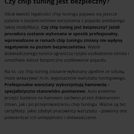
Czy chip tuning jest bezpieczny?
Obok kwestii legalności chip tuningu pojawia się jeszcze
pytanie o bezpieczeństwo korzystania z pojazdu poddanego
takiej modyfikacji.
Czy chip tuning jest bezpieczny? Jeżeli
procedura zostanie wykonana w sposób profesjonalny,
wprowadzone w ramach chip tuningu zmiany nie wpłyną
negatywnie na poziom bezpieczeństwa
. Wybór
doświadczonego tunera ogranicza ryzyko uszkodzenia silnika i
umożliwia dalsze bezpieczne użytkowanie pojazdu.
Na to, czy chip tuning zostanie wykonany zgodnie ze sztuką,
może wskazywać m.in. wyposażenie warsztatu tuningowego.
Profesjonalne warsztaty wykorzystują hamownię –
specjalistyczne stanowisko pomiarowe
. Auto powinno
przejść badania na hamowni zarówno przed dokonaniem
zmian, jak i po przeprowadzeniu chip tuningu. Ważne są też
certyfikaty, jakie zdobyli pracownicy warsztatu – powinny one
potwierdzać ich umiejętności i doświadczenie.