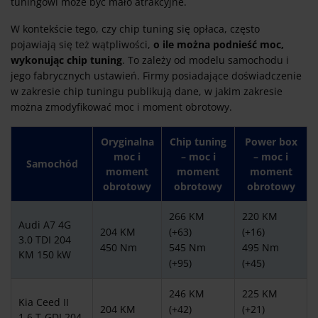
tuningowi może być mało atrakcyjne.
W kontekście tego, czy chip tuning się opłaca, często
pojawiają się też wątpliwości,
o ile można podnieść moc,
wykonując chip tuning
. To zależy od modelu samochodu i
jego fabrycznych ustawień. Firmy posiadające doświadczenie
w zakresie chip tuningu publikują dane, w jakim zakresie
można zmodyfikować moc i moment obrotowy.
Oryginalna
Chip tuning
Power box
moc i
– moc i
– moc i
Samochód
moment
moment
moment
obrotowy
obrotowy
obrotowy
266 KM
220 KM
Audi A7 4G
204 KM
(+63)
(+16)
3.0 TDI 204
450 Nm
545 Nm
495 Nm
KM 150 kW
(+95)
(+45)
246 KM
225 KM
Kia Ceed II
204 KM
(+42)
(+21)
1.6 T-GDI 204