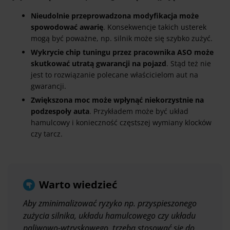
Nieudolnie przeprowadzona modyfikacja może
spowodować awarię
. Konsekwencje takich usterek
mogą być poważne, np. silnik może się szybko zużyć.
Wykrycie chip tuningu przez pracownika ASO może
skutkować utratą gwarancji na pojazd
. Stąd też nie
jest to rozwiązanie polecane właścicielom aut na
gwarancji.
Zwiększona moc może wpłynąć niekorzystnie na
podzespoły auta
. Przykładem może być układ
hamulcowy i konieczność częstszej wymiany klocków
czy tarcz.
Warto wiedzieć
Aby zminimalizować ryzyko np. przyspieszonego
zużycia silnika, układu hamulcowego czy układu
paliwowo-wtryskowego, trzeba stosować się do