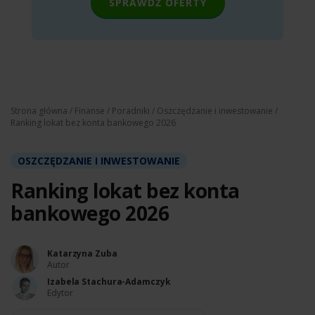
SPRAWDŹ OFERTY
Strona główna
/
Finanse
/
Poradniki
/
Oszczędzanie i inwestowanie
/
Ranking lokat bez konta bankowego 2026
OSZCZĘDZANIE I INWESTOWANIE
Ranking lokat bez konta
bankowego 2026
Katarzyna Zuba
Autor
Izabela Stachura-Adamczyk
Edytor