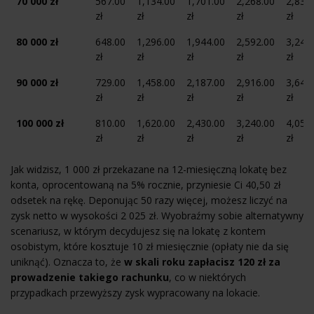
70 000 zł
567.00
1,134.00
1,701.00
2,268.00
2,835
zł
zł
zł
zł
zł
80 000 zł
648.00
1,296.00
1,944.00
2,592.00
3,240
zł
zł
zł
zł
zł
90 000 zł
729.00
1,458.00
2,187.00
2,916.00
3,645
zł
zł
zł
zł
zł
100 000 zł
810.00
1,620.00
2,430.00
3,240.00
4,050
zł
zł
zł
zł
zł
Jak widzisz, 1 000 zł przekazane na 12-miesięczną lokatę bez
konta, oprocentowaną na 5% rocznie, przyniesie Ci 40,50 zł
odsetek na rękę. Deponując 50 razy więcej, możesz liczyć na
zysk netto w wysokości 2 025 zł. Wyobraźmy sobie alternatywny
scenariusz, w którym decydujesz się na lokatę z kontem
osobistym, które kosztuje 10 zł miesięcznie (opłaty nie da się
uniknąć). Oznacza to, że
w skali roku zapłacisz 120 zł za
prowadzenie takiego rachunku
, co w niektórych
przypadkach przewyższy zysk wypracowany na lokacie.