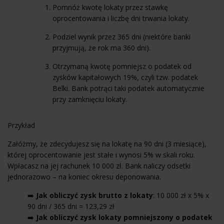
Pomnóż kwotę lokaty przez stawkę
oprocentowania i liczbę dni trwania lokaty.
Podziel wynik przez 365 dni (niektóre banki
przyjmują, że rok ma 360 dni).
Otrzymaną kwotę pomniejsz o podatek od
zysków kapitałowych 19%, czyli tzw. podatek
Belki. Bank potrąci taki podatek automatycznie
przy zamknięciu lokaty.
Przykład
Załóżmy, że zdecydujesz się na lokatę na 90 dni (3 miesiące),
której oprocentowanie jest stałe i wynosi 5% w skali roku.
Wpłacasz na jej rachunek 10 000 zł. Bank naliczy odsetki
jednorazowo – na koniec okresu deponowania.
➡️
Jak obliczyć zysk brutto z lokaty
: 10 000 zł x 5% x
90 dni / 365 dni = 123,29 zł
➡️
Jak obliczyć zysk lokaty pomniejszony o podatek