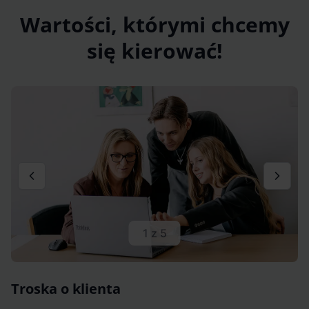
Wartości, którymi chcemy
się kierować!
1 z 5
Troska o klienta
O