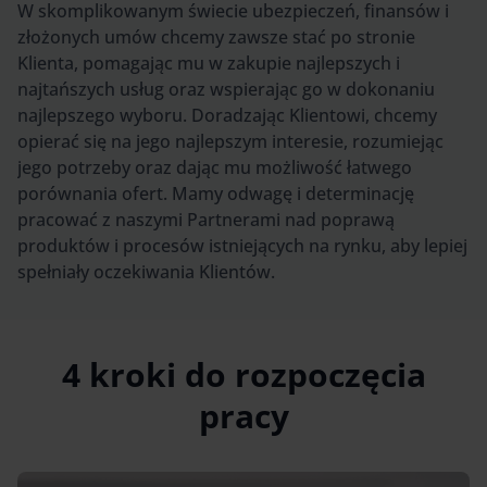
W skomplikowanym świecie ubezpieczeń, finansów i
R
złożonych umów chcemy zawsze stać po stronie
na
Klienta, pomagając mu w zakupie najlepszych i
D
a
najtańszych usług oraz wspierając go w dokonaniu
n
najlepszego wyboru. Doradzając Klientowi, chcemy
p
s
opierać się na jego najlepszym interesie, rozumiejąc
n
jego potrzeby oraz dając mu możliwość łatwego
ot
porównania ofert. Mamy odwagę i determinację
p
cji
pracować z naszymi Partnerami nad poprawą
produktów i procesów istniejących na rynku, aby lepiej
spełniały oczekiwania Klientów.
4 kroki do rozpoczęcia
pracy