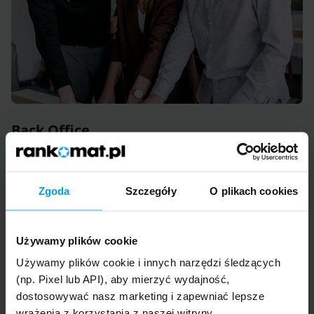
Back Office
Przed startem
Zgoda
Szczegóły
O plikach cookies
1. Formalności kadrowe
2. Przekazanie harmonogramu pierwszego dnia pracy
3. Przekazanie sprzętu
Używamy plików cookie
Pierwszy dzień
Używamy plików cookie i innych narzędzi śledzących
1. Powitanie i oprowadzenie po biurze (przy pracy
stacjonarnej)
(np. Pixel lub API), aby mierzyć wydajność,
2. Wprowadzenie do organizacji
dostosowywać nasz marketing i zapewniać lepsze
3. Spotkanie z przełożonym
wrażenia z korzystania z naszej witryny.