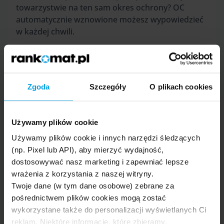
towarzystwie na ten sam okres ochrony? OC
automatycznie wznowione możesz wypowiedzieć
w każdej chwili.
Ubezpieczenie OC kupione online
Zgoda
Szczegóły
O plikach cookies
Kupiłeś OC przez telefon lub Internet i chcesz
zrezygnować z umowy? W ciągu 30 dni przekaż do
Używamy plików cookie
ubezpieczyciela odstąpienie od umowy zawartej
na odległość.
Używamy plików cookie i innych narzędzi śledzących
(np. Pixel lub API), aby mierzyć wydajność,
dostosowywać nasz marketing i zapewniać lepsze
wrażenia z korzystania z naszej witryny.
Twoje dane (w tym dane osobowe) zebrane za
Zakup używanego samochodu
pośrednictwem plików cookies mogą zostać
Otrzymałeś od poprzedniego właściciela ważną
wykorzystane także do personalizacji wyświetlanych Ci
polisę OC? Możesz kontynuować zawartą przez
reklam. Niektóre informacje, które zbieramy,