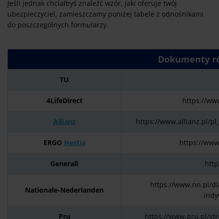
Jeśli jednak chciałbyś znaleźć wzór, jaki oferuje twój
ubezpieczyciel, zamieszczamy poniżej tabele z odnośnikami
do poszczególnych formularzy.
Dokumenty r
TU
4LifeDirect
https://ww
Allianz
https://www.allianz.pl/p
ERGO
Hestia
https://www
Generali
http
https://www.nn.pl/dl
Nationale-Nederlanden
indy
Pru
https://www.pru.pl/str