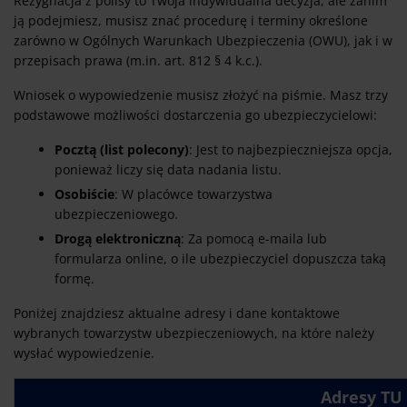
Rezygnacja z polisy to Twoja indywidualna decyzja, ale zanim
ją podejmiesz, musisz znać procedurę i terminy określone
zarówno w Ogólnych Warunkach Ubezpieczenia (OWU), jak i w
przepisach prawa (m.in. art. 812 § 4 k.c.).
Wniosek o wypowiedzenie musisz złożyć na piśmie. Masz trzy
podstawowe możliwości dostarczenia go ubezpieczycielowi:
Pocztą (list polecony)
: Jest to najbezpieczniejsza opcja,
ponieważ liczy się data nadania listu.
Osobiście
: W placówce towarzystwa
ubezpieczeniowego.
Drogą elektroniczną
: Za pomocą e-maila lub
formularza online, o ile ubezpieczyciel dopuszcza taką
formę.
Poniżej znajdziesz aktualne adresy i dane kontaktowe
wybranych towarzystw ubezpieczeniowych, na które należy
wysłać wypowiedzenie.
Adresy TU