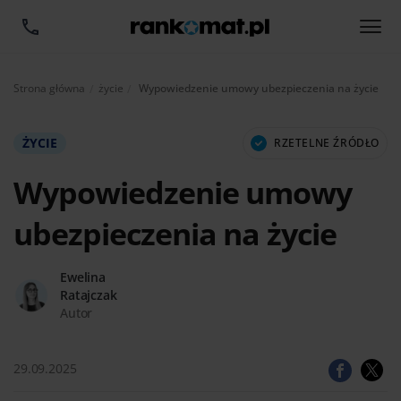
Aktualnie:
Strona główna
życie
Wypowiedzenie umowy ubezpieczenia na życie
ŻYCIE
RZETELNE ŹRÓDŁO
Wypowiedzenie umowy
ubezpieczenia na życie
Ewelina
Ratajczak
Autor
29.09.2025