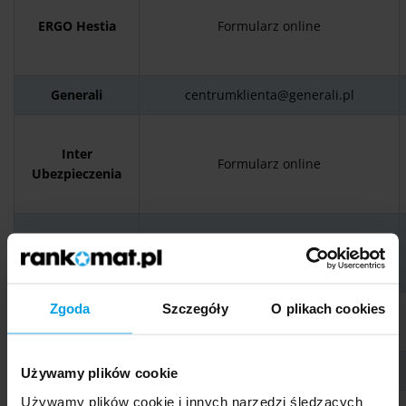
ERGO Hestia
Formularz online
Generali
centrumklienta@generali.pl
Inter
Formularz online
Ubezpieczenia
Nationale-
info@nn.pl
Nederlanden
Zgoda
Szczegóły
O plikach cookies
Pru
bok@
prudential
.pl
PZU
kontakt@pzu.pl
Używamy plików cookie
Używamy plików cookie i innych narzędzi śledzących