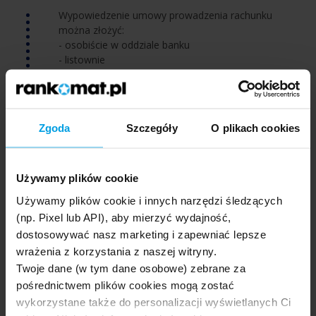
Wypowiedzenie umowy prowadzenia rachunku
można złożyć:
- osobiście w oddziale banku
- listownie
- telefonicznie - za pośrednictwem infolinii lub
kontaktując się z oddziałem
- przez bankowość elektroniczną Pekao24
Okres wypowiedzenia rachunku wynosi 1 miesiąc od
Zgoda
Szczegóły
O plikach cookies
złożenia dyspozycji.
02.
Potrzebne dokumenty
Używamy plików cookie
Podstawą zamknięcia rachunku jest wypowiedzenie,
Używamy plików cookie i innych narzędzi śledzących
które powinno zawierać:
(np. Pixel lub API), aby mierzyć wydajność,
- dane osobowe
dostosowywać nasz marketing i zapewniać lepsze
- PESEL lub numer klienta
wrażenia z korzystania z naszej witryny.
- numer rachunku bankowego, który ma zostać
Twoje dane (w tym dane osobowe) zebrane za
zamknięty
pośrednictwem plików cookies mogą zostać
- numer rachunku bankowego, na który mają zostać
przekazane ewentualne nadwyżki salda
wykorzystane także do personalizacji wyświetlanych Ci