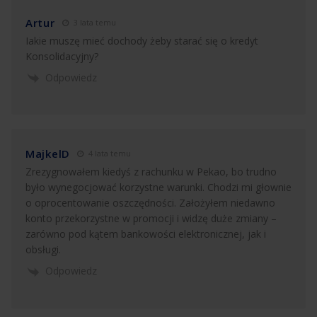
Artur
3 lata temu
Iakie muszę mieć dochody żeby starać się o kredyt
Konsolidacyjny?
Odpowiedz
MajkelD
4 lata temu
Zrezygnowałem kiedyś z rachunku w Pekao, bo trudno
było wynegocjować korzystne warunki. Chodzi mi głownie
o oprocentowanie oszczędności. Założyłem niedawno
konto przekorzystne w promocji i widzę duże zmiany –
zarówno pod kątem bankowości elektronicznej, jak i
obsługi.
Odpowiedz