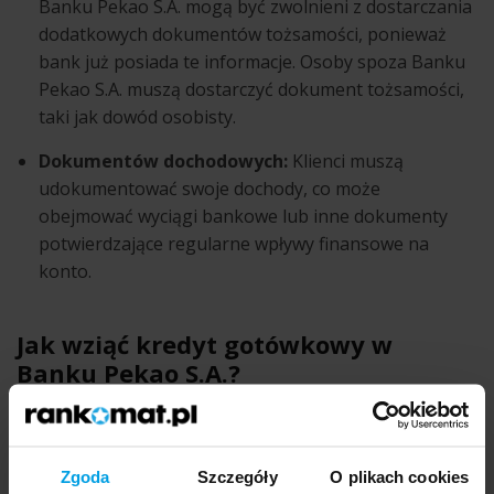
Banku Pekao S.A. mogą być zwolnieni z dostarczania
dodatkowych dokumentów tożsamości, ponieważ
bank już posiada te informacje. Osoby spoza Banku
Pekao S.A. muszą dostarczyć dokument tożsamości,
taki jak dowód osobisty.
Dokumentów dochodowych:
Klienci muszą
udokumentować swoje dochody, co może
obejmować wyciągi bankowe lub inne dokumenty
potwierdzające regularne wpływy finansowe na
konto.
Jak wziąć kredyt gotówkowy w
Banku Pekao S.A.?
Kredyt gotówkowy można zaciągnąć w Banku Pekao S.A.
poprzez różne kanały:
Zgoda
Szczegóły
O plikach cookies