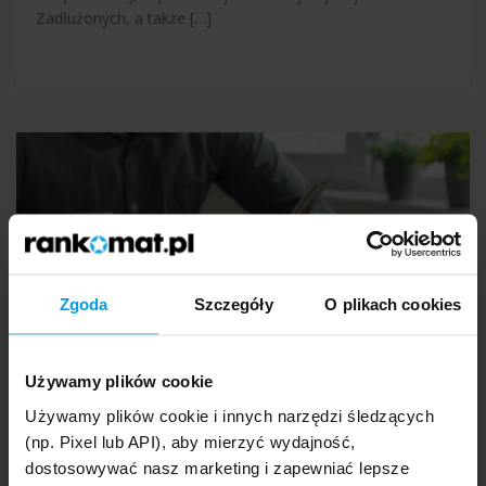
Zadłużonych, a także […]
Zgoda
Szczegóły
O plikach cookies
Używamy plików cookie
Jak obliczyć ratę i całkowity koszt
Używamy plików cookie i innych narzędzi śledzących
kredytu gotówkowego?
(np. Pixel lub API), aby mierzyć wydajność,
4 sierpnia 2026
dostosowywać nasz marketing i zapewniać lepsze