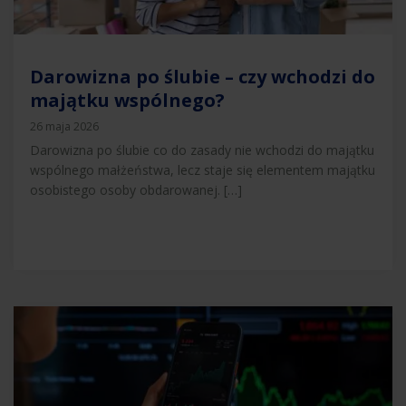
Darowizna po ślubie – czy wchodzi do
majątku wspólnego?
26 maja 2026
Darowizna po ślubie co do zasady nie wchodzi do majątku
wspólnego małżeństwa, lecz staje się elementem majątku
osobistego osoby obdarowanej. […]