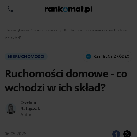
Aktualnie:
Strona główna
nieruchomości
Ruchomości domowe - co wchodzi w
ich skład?
NIERUCHOMOŚCI
RZETELNE ŹRÓDŁO
Ruchomości domowe - co
wchodzi w ich skład?
Ewelina
Ratajczak
Autor
06.05.2026