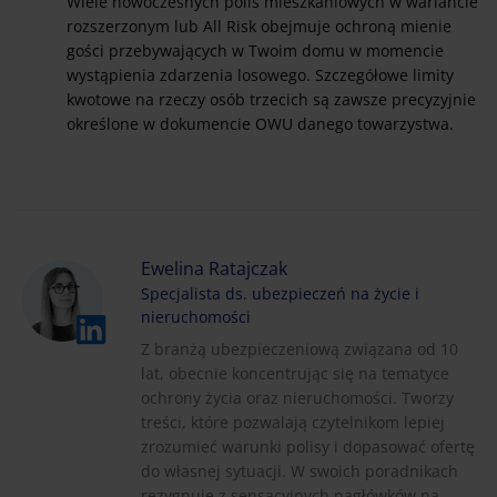
Wiele nowoczesnych polis mieszkaniowych w wariancie
rozszerzonym lub All Risk obejmuje ochroną mienie
gości przebywających w Twoim domu w momencie
wystąpienia zdarzenia losowego. Szczegółowe limity
kwotowe na rzeczy osób trzecich są zawsze precyzyjnie
określone w dokumencie OWU danego towarzystwa.
Ewelina Ratajczak
Specjalista ds. ubezpieczeń na życie i
nieruchomości
Z branżą ubezpieczeniową związana od 10
lat, obecnie koncentrując się na tematyce
ochrony życia oraz nieruchomości. Tworzy
treści, które pozwalają czytelnikom lepiej
zrozumieć warunki polisy i dopasować ofertę
do własnej sytuacji. W swoich poradnikach
rezygnuje z sensacyjnych nagłówków na