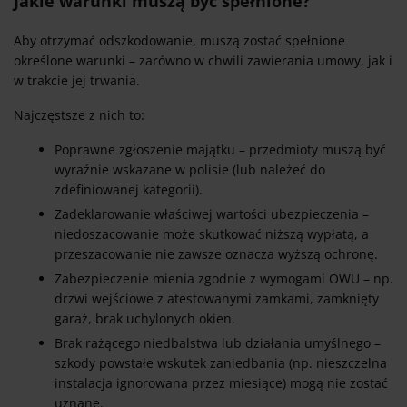
Jakie warunki muszą być spełnione?
Aby otrzymać odszkodowanie, muszą zostać spełnione
określone warunki – zarówno w chwili zawierania umowy, jak i
w trakcie jej trwania.
Najczęstsze z nich to:
Poprawne zgłoszenie majątku – przedmioty muszą być
wyraźnie wskazane w polisie (lub należeć do
zdefiniowanej kategorii).
Zadeklarowanie właściwej wartości ubezpieczenia –
niedoszacowanie może skutkować niższą wypłatą, a
przeszacowanie nie zawsze oznacza wyższą ochronę.
Zabezpieczenie mienia zgodnie z wymogami OWU – np.
drzwi wejściowe z atestowanymi zamkami, zamknięty
garaż, brak uchylonych okien.
Brak rażącego niedbalstwa lub działania umyślnego –
szkody powstałe wskutek zaniedbania (np. nieszczelna
instalacja ignorowana przez miesiące) mogą nie zostać
uznane.