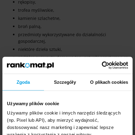
rękopisy,
trofea myśliwskie,
kamienie szlachetne,
broń palną,
przedmioty wykorzystywane do działalności
gospodarczej,
niektóre dzieła sztuki,
niektóre zwierzęta domowe (np. gatunki egzotyczne czy
agresywne rasy psów).
U części towarzystw nie można włączyć określonych
Zgoda
Szczegóły
O plikach cookies
ruchomości w polisę, podczas gdy u innych jest to możliwe
(np. mienie służbowe). Warto porównywać ze sobą
poszczególne produkty ubezpieczeniowe w dokumencie OWU.
Używamy plików cookie
Używamy plików cookie i innych narzędzi śledzących
(np. Pixel lub API), aby mierzyć wydajność,
Pamiętaj, że ubezpieczyciele stosują specyficzne
dostosowywać nasz marketing i zapewniać lepsze
limity na tzw. przedmioty wartościowe. O ile Twoja
wrażenia z korzystania z naszej witryny.