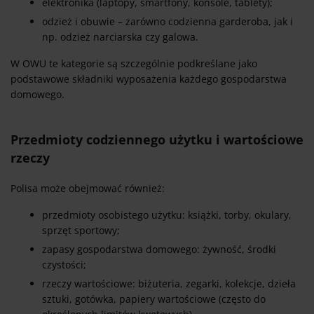
elektronika (laptopy, smartfony, konsole, tablety);
odzież i obuwie – zarówno codzienna garderoba, jak i
np. odzież narciarska czy galowa.
W OWU te kategorie są szczególnie podkreślane jako
podstawowe składniki wyposażenia każdego gospodarstwa
domowego.
Przedmioty codziennego użytku i wartościowe
rzeczy
Polisa może obejmować również:
przedmioty osobistego użytku: książki, torby, okulary,
sprzęt sportowy;
zapasy gospodarstwa domowego: żywność, środki
czystości;
rzeczy wartościowe: biżuteria, zegarki, kolekcje, dzieła
sztuki, gotówka, papiery wartościowe (często do