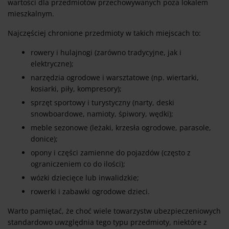
wartości dla przedmiotów przechowywanych poza lokalem
mieszkalnym.
Najczęściej chronione przedmioty w takich miejscach to:
rowery i hulajnogi (zarówno tradycyjne, jak i
elektryczne);
narzędzia ogrodowe i warsztatowe (np. wiertarki,
kosiarki, piły, kompresory);
sprzęt sportowy i turystyczny (narty, deski
snowboardowe, namioty, śpiwory, wędki);
meble sezonowe (leżaki, krzesła ogrodowe, parasole,
donice);
opony i części zamienne do pojazdów (często z
ograniczeniem co do ilości);
wózki dziecięce lub inwalidzkie;
rowerki i zabawki ogrodowe dzieci.
Warto pamiętać, że choć wiele towarzystw ubezpieczeniowych
standardowo uwzględnia tego typu przedmioty, niektóre z