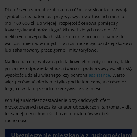
Dla niższych sum ubezpieczenia różnice w składkach bywają
symboliczne, natomiast przy wyższych wartościach mienia
(np. 100 000 zł lub więcej) rozpiętość cenowa pomiędzy
towarzystwami może sięgać kilkuset złotych rocznie. W
niektórych przypadkach składka rośnie proporcjonalnie do
wartości mienia, w innych – wzrost może być bardziej skokowy
lub zahamowany przez górne limity taryfowe.
Na finalną cenę wpływają dodatkowe elementy ochrony, takie
jak zakres odpowiedzialności (wariant podstawowy vs. all risk),
wysokość udziału własnego, czy ochrona
assistance
. Warto
więc porównać oferty nie tylko pod kątem ceny, ale również
tego, co w danej składce rzeczywiście się mieści.
Poniżej znajdziesz zestawienie przykładowych ofert
przygotowanych przez kalkulator ubezpieczeń Rankomat – dla
tej samej nieruchomości i trzech poziomów wartości
ruchomości:
Ubezpieczenie mieszkania z ruchomościami