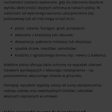
ruchomości zostanie wypłacone, gdy do zdarzenia doszło w
wyniku okoliczności objętych ochroną w ramach polisy. W
zależności od wybranego wariantu ubezpieczenia (np.
podstawowy lub all risk) mogą to być m.in.:
pożar, zalanie, huragan, grad, przepięcie;
włamanie z kradzieżą lub rabunek;
dewastacja, pęknięcie instalacji lub eksplozja;
upadek drzew, masztów, samolotów;
kradzież z ogrodzonego terenu (np. roweru z balkonu).
Niektóre polisy oferują także ochronę na wypadek zdarzeń
losowych wynikających z własnego roztargnienia – np.
pozostawienie włączonego żelazka w gniazdku.
Pamiętaj: wysokość wypłaty zależy od sumy ubezpieczenia,
rodzaju szkody oraz ewentualnych limitów i udziałów
własnych zapisanych w umowie.