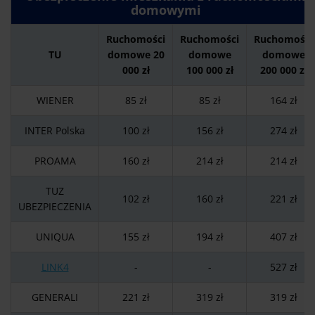
domowymi
Ruchomości
Ruchomości
Ruchomości
TU
domowe 20
domowe
domowe
000 zł
100 000 zł
200 000 zł
WIENER
85 zł
85 zł
164 zł
INTER Polska
100 zł
156 zł
274 zł
PROAMA
160 zł
214 zł
214 zł
TUZ
102 zł
160 zł
221 zł
UBEZPIECZENIA
UNIQUA
155 zł
194 zł
407 zł
LINK4
-
-
527 zł
GENERALI
221 zł
319 zł
319 zł