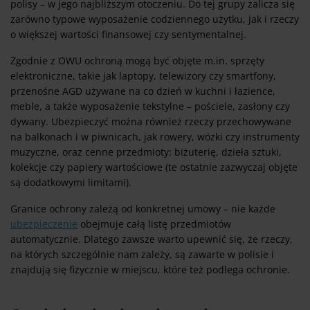
polisy – w jego najbliższym otoczeniu. Do tej grupy zalicza się
zarówno typowe wyposażenie codziennego użytku, jak i rzeczy
o większej wartości finansowej czy sentymentalnej.
Zgodnie z OWU ochroną mogą być objęte m.in. sprzęty
elektroniczne, takie jak laptopy, telewizory czy smartfony,
przenośne AGD używane na co dzień w kuchni i łazience,
meble, a także wyposażenie tekstylne – pościele, zasłony czy
dywany. Ubezpieczyć można również rzeczy przechowywane
na balkonach i w piwnicach, jak rowery, wózki czy instrumenty
muzyczne, oraz cenne przedmioty: biżuterię, dzieła sztuki,
kolekcje czy papiery wartościowe (te ostatnie zazwyczaj objęte
są dodatkowymi limitami).
Granice ochrony zależą od konkretnej umowy – nie każde
ubezpieczenie
obejmuje całą listę przedmiotów
automatycznie. Dlatego zawsze warto upewnić się, że rzeczy,
na których szczególnie nam zależy, są zawarte w polisie i
znajdują się fizycznie w miejscu, które też podlega ochronie.