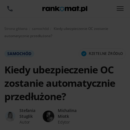
Aktualnie:
Strona główna
samochód
Kiedy ubezpieczenie OC zostanie
automatycznie przedłużone?
SAMOCHÓD
RZETELNE ŹRÓDŁO
Kiedy ubezpieczenie OC
zostanie automatycznie
przedłużone?
Stefania
Michalina
Stuglik
Miotk
Autor
Edytor