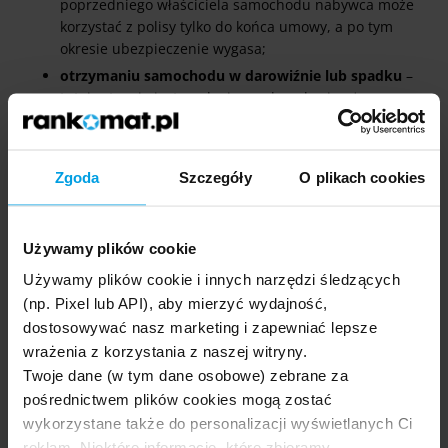
poprzedniego właściciela samochodu nabywca może
korzystać z polisy tylko do końca umowy, a po tym
okresie ubezpieczenie wygasa;
otrzymaniu samochodu w darowiźnie lub spadku
–
tutaj sytuacja jest analogiczna do nabycia użuwanego
samochodu (z OC darczyńcy można korzystać tylko do
dnia wskazanego w umowie);
wykorzystaniu krótkoterminowego ubezpieczenia OC
Zgoda
Szczegóły
O plikach cookies
– taka umowa nie jest przedłużana automatycznie;
nieuregulowaniu całej składki za OC
– aby mogło dojść
do automatycznego przedłużenia umowy, polisa musi
Używamy plików cookie
być opłacona w całości;
Używamy plików cookie i innych narzędzi śledzących
wypowiedzeniu dotychczasowej umowy
– taka
(np. Pixel lub API), aby mierzyć wydajność,
czynność oznacza, że klient nie chce korzystać dalej z
dostosowywać nasz marketing i zapewniać lepsze
OC;
wrażenia z korzystania z naszej witryny.
cofnięciu zakładowi ubezpieczeń zezwolenia
na
Twoje dane (w tym dane osobowe) zebrane za
wykonywanie działalności ubezpieczeniowej w zakresie
pośrednictwem plików cookies mogą zostać
OC pojazdów;
wykorzystane także do personalizacji wyświetlanych Ci
ogłoszeniu upadłości zakładu ubezpieczeń
oraz
reklam. Niektóre informacje, które zbieramy,