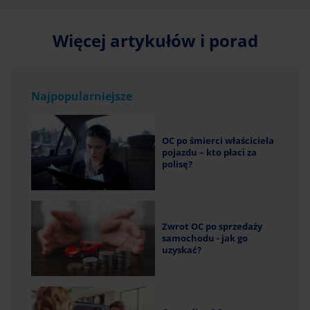
Więcej artykułów i porad
Najpopularniejsze
OC po śmierci właściciela
pojazdu – kto płaci za
polisę?
Zwrot OC po sprzedaży
samochodu - jak go
uzyskać?