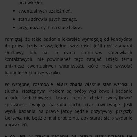
przewlekłe),
ewentualnych uzależnień,
stanu zdrowia psychicznego,
przyjmowanych na stałe leków.
Pamiętaj, że takie badania lekarskie wymagają od kandydata
do prawa jazdy bezwzględnej szczerości. Jeśli nosisz aparat
słuchowy lub na co dzień chodziszw soczewkach
kontaktowych, nie powinieneś tego zatajać. Dzięki temu
unikniesz ewentualnych wątpliwości, które może wywołać
badanie słuchu czy wzroku.
Po wstępnej rozmowie lekarz zbada właśnie stan wzroku i
słuchu. Następnym krokiem są próby wysiłkowe i badanie
układu oddechowego. Lekarz będzie chciał zweryfikować
sprawność Twojego narządu ruchu oraz równowagę. Jeśli
wynik badania na prawo jazdy będzie pozytywny, przyszły
kierowca nie będzie miał problemu, aby starać się o wydanie
uprawnień.
A co, jeśli w trakcie badania na prawo jazdy pojawią się