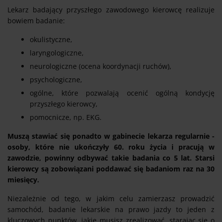
Lekarz badający przyszłego zawodowego kierowcę realizuje
bowiem badanie:
okulistyczne,
laryngologiczne,
neurologiczne (ocena koordynacji ruchów),
psychologiczne,
ogólne, które pozwalają ocenić ogólną kondycję
przyszłego kierowcy,
pomocnicze, np. EKG.
Muszą stawiać się ponadto w gabinecie lekarza regularnie -
osoby, które nie ukończyły 60. roku życia i pracują w
zawodzie, powinny odbywać takie badania co 5 lat. Starsi
kierowcy są zobowiązani poddawać się badaniom raz na 30
miesięcy.
Niezależnie od tego, w jakim celu zamierzasz prowadzić
samochód, badanie lekarskie na prawo jazdy to jeden z
kluczowych punktów, jakie musisz zrealizować, starając się o