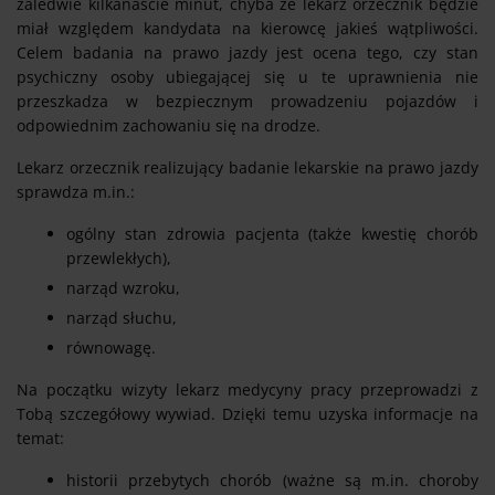
zaledwie kilkanaście minut, chyba że lekarz orzecznik będzie
miał względem kandydata na kierowcę jakieś wątpliwości.
Celem badania na prawo jazdy jest ocena tego, czy stan
psychiczny osoby ubiegającej się u te uprawnienia nie
przeszkadza w bezpiecznym prowadzeniu pojazdów i
odpowiednim zachowaniu się na drodze.
Lekarz orzecznik realizujący badanie lekarskie na prawo jazdy
sprawdza m.in.:
ogólny stan zdrowia pacjenta (także kwestię chorób
przewlekłych),
narząd wzroku,
narząd słuchu,
równowagę.
Na początku wizyty lekarz medycyny pracy przeprowadzi z
Tobą szczegółowy wywiad. Dzięki temu uzyska informacje na
temat:
historii przebytych chorób (ważne są m.in. choroby