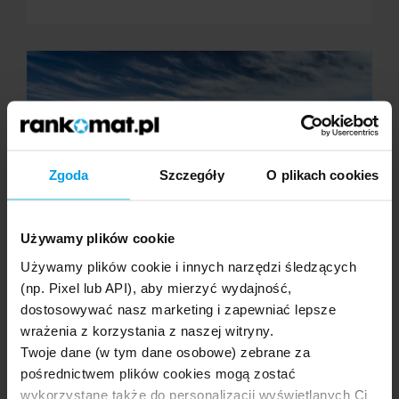
Zgoda
Szczegóły
O plikach cookies
Używamy plików cookie
Używamy plików cookie i innych narzędzi śledzących
03.08.2026
(np. Pixel lub API), aby mierzyć wydajność,
Gran Canaria - co zobaczyć?
dostosowywać nasz marketing i zapewniać lepsze
Najważniejsze atrakcje, które trzeba zobaczyć na
wrażenia z korzystania z naszej witryny.
Gran Canarii, to wydmy Maspalomas, stolica Las
Twoje dane (w tym dane osobowe) zebrane za
Palmas z zabytkową dzielnicą Vegueta, ikoniczny
pośrednictwem plików cookies mogą zostać
szczyt Roque Nublo oraz …
wykorzystane także do personalizacji wyświetlanych Ci