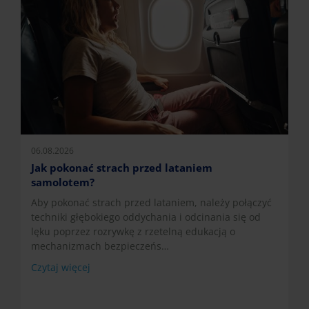
06.08.2026
Jak pokonać strach przed lataniem
samolotem?
Aby pokonać strach przed lataniem, należy połączyć
techniki głębokiego oddychania i odcinania się od
lęku poprzez rozrywkę z rzetelną edukacją o
mechanizmach bezpieczeńs…
Czytaj więcej