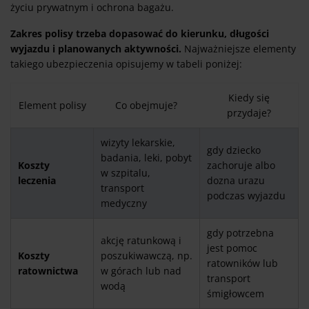
życiu prywatnym i ochrona bagażu.
Zakres polisy trzeba dopasować do kierunku, długości
wyjazdu i planowanych aktywności.
Najważniejsze elementy
takiego ubezpieczenia opisujemy w tabeli poniżej:
Kiedy się
Element polisy
Co obejmuje?
przydaje?
wizyty lekarskie,
gdy dziecko
badania, leki, pobyt
Koszty
zachoruje albo
w szpitalu,
leczenia
dozna urazu
transport
podczas wyjazdu
medyczny
gdy potrzebna
akcję ratunkową i
jest pomoc
Koszty
poszukiwawczą, np.
ratowników lub
ratownictwa
w górach lub nad
transport
wodą
śmigłowcem