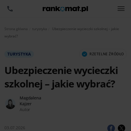
Aktualnie:
Strona główna
turystyka
Ubezpieczenie wycieczki szkolnej – jakie
wybrać?
TURYSTYKA
RZETELNE ŹRÓDŁO
Ubezpieczenie wycieczki
szkolnej – jakie wybrać?
Magdalena
Kajzer
Autor
03.07.2026