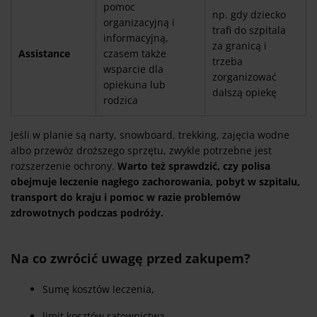
pomoc
np. gdy dziecko
organizacyjną i
trafi do szpitala
informacyjną,
za granicą i
Assistance
czasem także
trzeba
wsparcie dla
zorganizować
opiekuna lub
dalszą opiekę
rodzica
Jeśli w planie są narty, snowboard, trekking, zajęcia wodne
albo przewóz droższego sprzętu, zwykle potrzebne jest
rozszerzenie ochrony.
Warto też sprawdzić, czy polisa
obejmuje leczenie nagłego zachorowania, pobyt w szpitalu,
transport do kraju i pomoc w razie problemów
zdrowotnych podczas podróży.
Na co zwrócić uwagę przed zakupem?
Sumę kosztów leczenia,
limit kosztów ratownictwa,