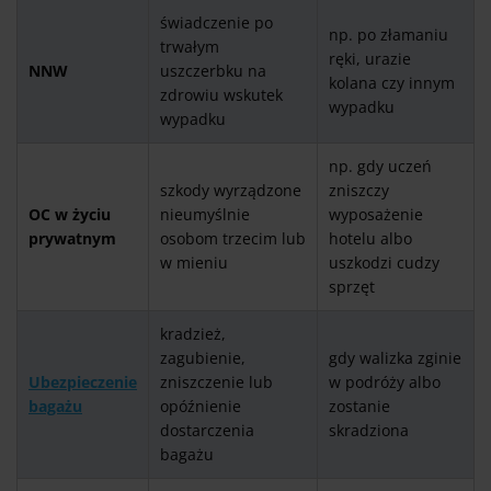
świadczenie po
np. po złamaniu
trwałym
ręki, urazie
NNW
uszczerbku na
kolana czy innym
zdrowiu wskutek
wypadku
wypadku
np. gdy uczeń
szkody wyrządzone
zniszczy
OC w życiu
nieumyślnie
wyposażenie
prywatnym
osobom trzecim lub
hotelu albo
w mieniu
uszkodzi cudzy
sprzęt
kradzież,
zagubienie,
gdy walizka zginie
Ubezpieczenie
zniszczenie lub
w podróży albo
bagażu
opóźnienie
zostanie
dostarczenia
skradziona
bagażu