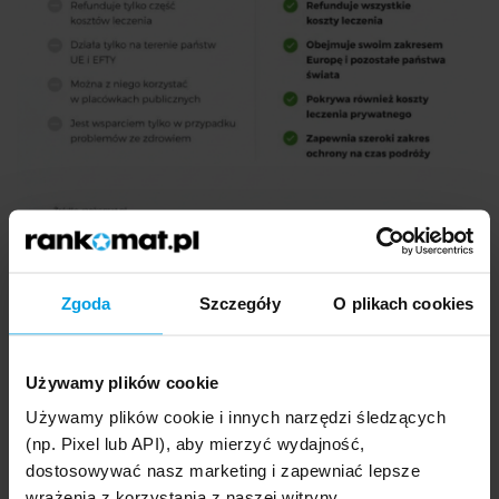
Zgoda
Szczegóły
O plikach cookies
Przykład
Podczas szkolnej wycieczki do Chorwacji jedna z
Używamy plików cookie
uczennic doznała urazu podczas aktywności nad
Używamy plików cookie i innych narzędzi śledzących
wodą i potrzebowała pomocy ratowników. EKUZ
(np. Pixel lub API), aby mierzyć wydajność,
nie pokrywa kosztów ratownictwa, więc wydatki
dostosowywać nasz marketing i zapewniać lepsze
związane z akcją i transportem musiałyby zostać
wrażenia z korzystania z naszej witryny.