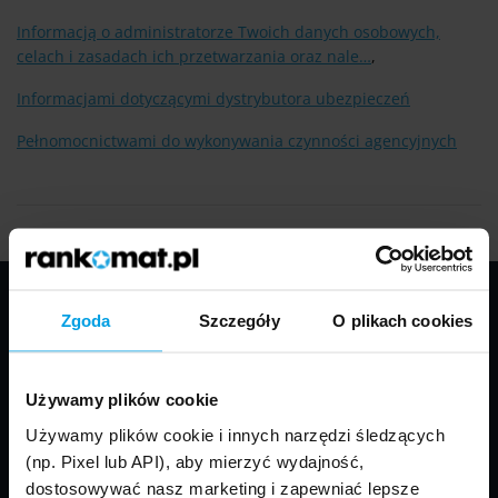
Informacją o administratorze Twoich danych osobowych,
celach i zasadach ich przetwarzania oraz nale…
,
Informacjami dotyczącymi dystrybutora ubezpieczeń
Pełnomocnictwami do wykonywania czynności agencyjnych
Zgoda
Szczegóły
O plikach cookies
RANKOMAT.PL
Używamy plików cookie
O nas
Używamy plików cookie i innych narzędzi śledzących
(np. Pixel lub API), aby mierzyć wydajność,
Nasi eksperci
dostosowywać nasz marketing i zapewniać lepsze