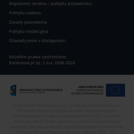
Regulamin serwisu i polityka prywatności
Polityka cookies
Zasady plasowania
Polityka redakcyjna
Oświadczenie o dostępności
Wszelkie prawa zastrzeżone:
Rankomat.pl sp. z o.o. 2008-2026
Ubezpieczenia Rankomat Sp. z o.o. z siedzibą w Warszawie przy ul.
Wolska 88 informuje o realizacji projektu "Integracja systemu
informatycznego multiagencji ubezpieczeniowej INSU z serwisami
towarzystw „direct” w celu optymalizacji procesów sprzedażowych
produktów ubezpieczeniowych" współfinansowanego z Europejskiego
Funduszu Rozwoju Regionalnego okres realizacji: 2007 - 2013