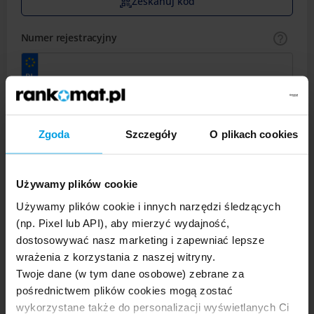
Zeskanuj kod
Numer rejestracyjny
Data urodzenia właściciela/leasingobiorcy
Wprowadź
Zgoda
Szczegóły
O plikach cookies
datę,
podając
Data rozpoczęcia ubezpieczenia
kolejno
Używamy plików cookie
dzień,
Wprowadź
miesiąc,
Używamy plików cookie i innych narzędzi śledzących
datę,
rok.
(np. Pixel lub API), aby mierzyć wydajność,
podając
Rodzaj ubezpieczenia
dostosowywać nasz marketing i zapewniać lepsze
kolejno
dzień,
wrażenia z korzystania z naszej witryny.
miesiąc,
Twoje dane (w tym dane osobowe) zebrane za
rok.
pośrednictwem plików cookies mogą zostać
wykorzystane także do personalizacji wyświetlanych Ci