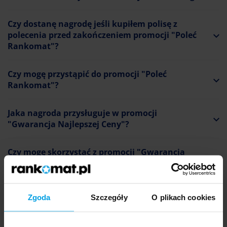
Czy dostanę nagrodę jeśli kupiłem polisę z
polecenia przed zakończeniem promocji "Poleć
Rankomat"?
Czy mogę przystąpić do promocji "Poleć
Rankomat"?
Jaka nagroda przysługuje w promocji
"Gwarancja Najlepszej Ceny"?
Czy mogę skorzystać z promocji "Gwarancja
Najlepszej Ceny" kilkukrotnie?
Jak mogę uzyskać zwrot z promocji "Gwarancja
Zgoda
Szczegóły
O plikach cookies
Najlepszej Ceny"?