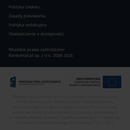
Polityka cookies
Zasady plasowania
Polityka redakcyjna
Oświadczenie o dostępności
Wszelkie prawa zastrzeżone:
Rankomat.pl sp. z o.o. 2008-2026
Ubezpieczenia Rankomat Sp. z o.o. z siedzibą w Warszawie przy ul.
Wolska 88 informuje o realizacji projektu "Integracja systemu
informatycznego multiagencji ubezpieczeniowej INSU z serwisami
towarzystw „direct” w celu optymalizacji procesów sprzedażowych
produktów ubezpieczeniowych" współfinansowanego z Europejskiego
Funduszu Rozwoju Regionalnego okres realizacji: 2007 - 2013