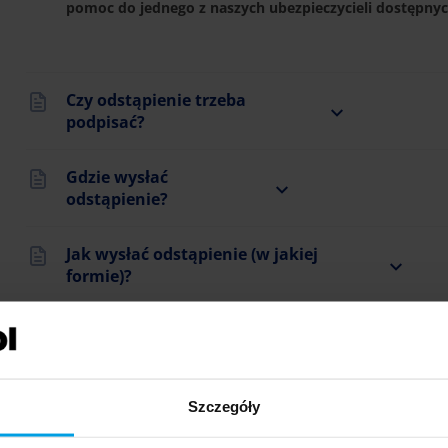
pomoc do jednego z naszych ubezpieczycieli dostępnyc
Czy odstąpienie trzeba
podpisać?
Gdzie wysłać
odstąpienie?
Jak wysłać odstąpienie (w jakiej
formie)?
Porady
Szczegóły