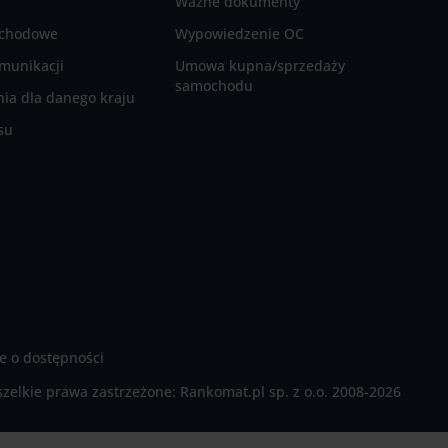
Ważne dokumenty
ochodowe
Wypowiedzenie OC
munikacji
Umowa kupna/sprzedaży
samochodu
ia dla danego kraju
su
e o dostępności
zelkie prawa zastrzeżone:
Rankomat.pl sp. z o.o. 2008-2026