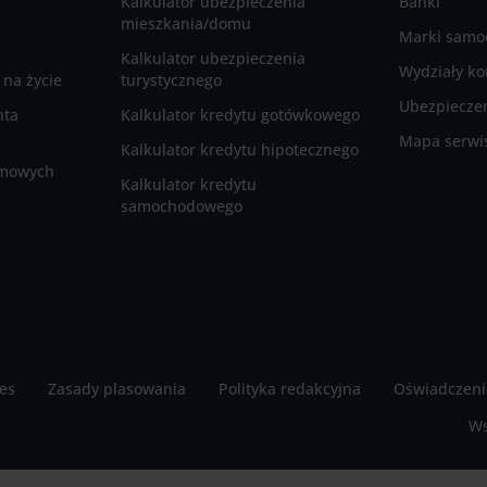
Kalkulator ubezpieczenia
Banki
mieszkania/domu
Marki sam
Kalkulator ubezpieczenia
Wydziały ko
na życie
turystycznego
Ubezpieczen
nta
Kalkulator kredytu gotówkowego
Mapa serwi
Kalkulator kredytu hipotecznego
rmowych
Kalkulator kredytu
samochodowego
ies
Zasady plasowania
Polityka redakcyjna
Oświadczeni
Ws