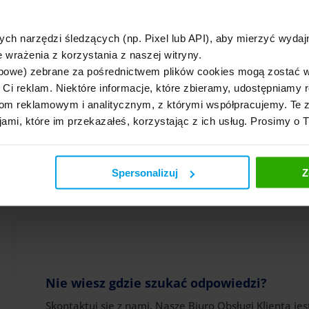
ych narzędzi śledzących (np. Pixel lub API), aby mierzyć wyd
 wrażenia z korzystania z naszej witryny.
bowe) zebrane za pośrednictwem plików cookies mogą zostać 
h Ci reklam. Niektóre informacje, które zbieramy, udostępniam
04.08.2026
m reklamowym i analitycznym, z którymi współpracujemy. Te z
OC na raty 2026 – ile kosztuje i
na ile rat rozłożysz składkę?
jami, które im przekazałeś, korzystając z ich usług. Prosimy o 
Spersonalizuj
Z
Wróć do “Ogólne”
Nie wiesz gdzie szukać odpowiedzi?
Skontaktuj się z nami. Nasze Biuro Obsługi Klienta jes