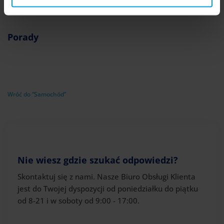
Twoją zgodę.
Porady
Wróć do “Samochód”
Nie wiesz gdzie szukać odpowiedzi?
Skontaktuj się z nami. Nasze Biuro Obsługi Klienta
jest do Twojej dyspozycji od poniedziałku do piątku
od 8-21 i w soboty od 9:00 - 17:00.