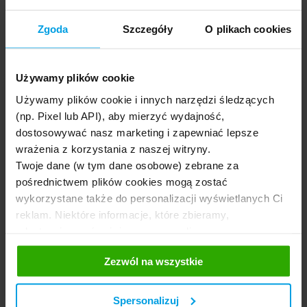
Jak wysłać wypowiedzenie OC?
Zgoda
Szczegóły
O plikach cookies
Używamy plików cookie
Oszczędź nawet
50%
na polisie
Używamy plików cookie i innych narzędzi śledzących
(np. Pixel lub API), aby mierzyć wydajność,
Porównaj oferty ubezpieczeń OC i AC
dostosowywać nasz marketing i zapewniać lepsze
wrażenia z korzystania z naszej witryny.
Marka
Twoje dane (w tym dane osobowe) zebrane za
pośrednictwem plików cookies mogą zostać
wykorzystane także do personalizacji wyświetlanych Ci
Rok
reklam. Niektóre informacje, które zbieramy,
udostępniamy również naszym mediom
społecznościowym oraz firmom reklamowym i
Zezwól na wszystkie
analitycznym, z którymi współpracujemy. Te z kolei
mogą łączyć te informacje z innymi informacjami, które
im przekazałeś, korzystając z ich usług. Prosimy o
Spersonalizuj