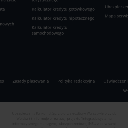
Ubezpieczen
nta
Kalkulator kredytu gotówkowego
Mapa serwi
Kalkulator kredytu hipotecznego
rmowych
Kalkulator kredytu
samochodowego
ies
Zasady plasowania
Polityka redakcyjna
Oświadczeni
Ws
Ubezpieczenia Rankomat Sp. z o.o. z siedzibą w Warszawie przy ul.
Wolska 88 informuje o realizacji projektu "Integracja systemu
informatycznego multiagencji ubezpieczeniowej INSU z serwisami