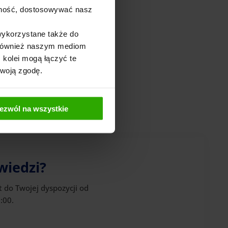
ajność, dostosowywać nasz
wykorzystane także do
y również naszym mediom
 na zdrowiu –
 kolei mogą łączyć te
Twoją zgodę.
ezwól na wszystkie
wiedzi?
t do Twojej dyspozycji od
:00.