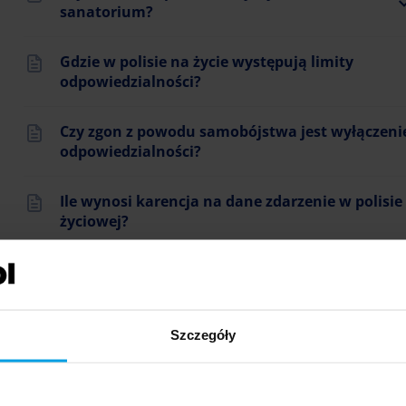
sanatorium?
Gdzie w polisie na życie występują limity
odpowiedzialności?
Czy zgon z powodu samobójstwa jest wyłączen
odpowiedzialności?
Ile wynosi karencja na dane zdarzenie w polisie
życiowej?
Porady
Szczegóły