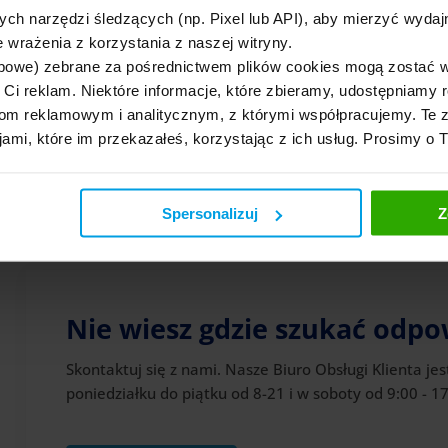
ych narzędzi śledzących (np. Pixel lub API), aby mierzyć wyd
 wrażenia z korzystania z naszej witryny.
bowe) zebrane za pośrednictwem plików cookies mogą zostać 
29.07.2025
25.04.2024
h Ci reklam. Niektóre informacje, które zbieramy, udostępniam
Ubezpieczenie na życie bez
Trwały uszczerbek
m reklamowym i analitycznym, z którymi współpracujemy. Te z
karencji - jak działa?
jak ocenić?
jami, które im przekazałeś, korzystając z ich usług. Prosimy o 
Wróć do “Życie i zdrowie”
Spersonalizuj
Z
Nie wiesz gdzie szukać odpo
Skontaktuj się z nami. Nasze Biuro Obsługi Klienta jes
poniedziałku do piątku od 8-21 i w soboty od 9:00 - 17