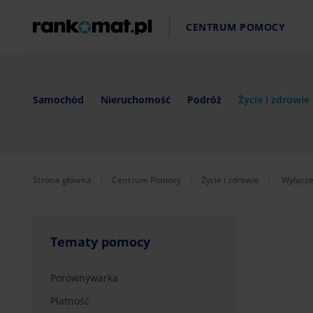
CENTRUM POMOCY
Samochód
Nieruchomość
Podróż
Życie i zdrowie
Aktualni
Strona główna
Centrum Pomocy
Życie i zdrowie
Wyłącze
Tematy pomocy
Porównywarka
Płatność