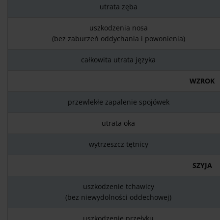
utrata zęba
uszkodzenia nosa
(bez zaburzeń oddychania i powonienia)
całkowita utrata języka
WZROK
przewlekłe zapalenie spojówek
utrata oka
wytrzeszcz tętnicy
SZYJA
uszkodzenie tchawicy
(bez niewydolności oddechowej)
uszkodzenie przełyku