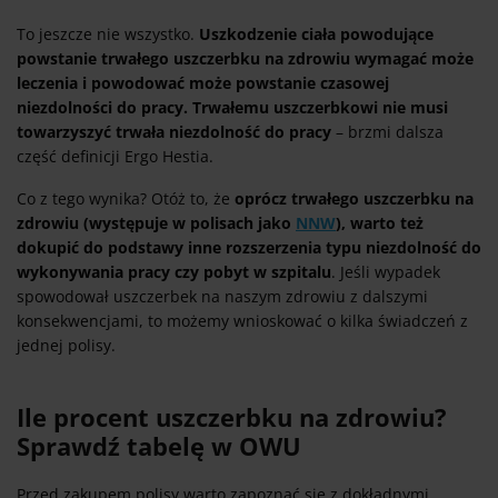
To jeszcze nie wszystko.
Uszkodzenie ciała powodujące
powstanie trwałego uszczerbku na zdrowiu wymagać może
leczenia i powodować może powstanie czasowej
niezdolności do pracy. Trwałemu uszczerbkowi nie musi
towarzyszyć trwała niezdolność do pracy
– brzmi dalsza
część definicji Ergo Hestia.
Co z tego wynika? Otóż to, że
oprócz trwałego uszczerbku na
zdrowiu (występuje w polisach jako
NNW
), warto też
dokupić do podstawy inne rozszerzenia typu niezdolność do
wykonywania pracy czy pobyt w szpitalu
. Jeśli wypadek
spowodował uszczerbek na naszym zdrowiu z dalszymi
konsekwencjami, to możemy wnioskować o kilka świadczeń z
jednej polisy.
Ile procent uszczerbku na zdrowiu?
Sprawdź tabelę w OWU
Przed zakupem polisy warto zapoznać się z dokładnymi