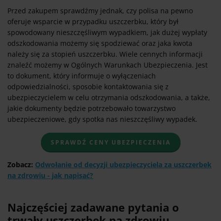
Przed zakupem sprawdźmy jednak, czy polisa na pewno
oferuje wsparcie w przypadku uszczerbku, który był
spowodowany nieszczęśliwym wypadkiem, jak dużej wypłaty
odszkodowania możemy się spodziewać oraz jaka kwota
należy się za stopień uszczerbku. Wiele cennych informacji
znaleźć możemy w Ogólnych Warunkach Ubezpieczenia. Jest
to dokument, który informuje o wyłączeniach
odpowiedzialności, sposobie kontaktowania się z
ubezpieczycielem w celu otrzymania odszkodowania, a także,
jakie dokumenty będzie potrzebowało towarzystwo
ubezpieczeniowe, gdy spotka nas nieszczęśliwy wypadek.
SPRAWDŹ CENY UBEZPIECZENIA
Zobacz:
Odwołanie od decyzji ubezpieczyciela za uszczerbek
na zdrowiu - jak napisać?
Najczęściej zadawane pytania o
trwały uszczerbek na zdrowiu