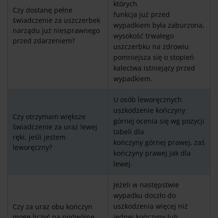
których
Czy dostanę pełne
funkcja już przed
świadczenie za uszczerbek
wypadkiem była zaburzona,
narządu już niesprawnego
wysokość trwałego
przed zdarzeniem?
uszczerbku na zdrowiu
pomniejsza się o stopień
kalectwa istniejący przed
wypadkiem.
U osób leworęcznych
uszkodzenie kończyny
Czy otrzymam większe
górnej ocenia się wg pozycji
świadczenie za uraz lewej
tabeli dla
ręki, jeśli jestem
kończyny górnej prawej, zaś
leworęczny?
kończyny prawej jak dla
lewej.
Jeżeli w następstwie
wypadku doszło do
uszkodzenia więcej niż
Czy za uraz obu kończyn
mogę liczyć na podwójne
jednej kończyny lub