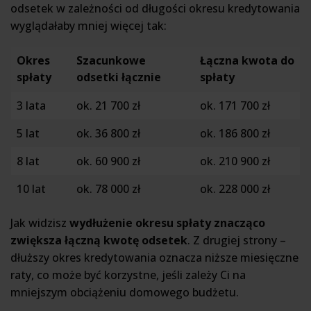
odsetek w zależności od długości okresu kredytowania
wyglądałaby mniej więcej tak:
Okres
Szacunkowe
Łączna kwota do
spłaty
odsetki łącznie
spłaty
3 lata
ok. 21 700 zł
ok. 171 700 zł
5 lat
ok. 36 800 zł
ok. 186 800 zł
8 lat
ok. 60 900 zł
ok. 210 900 zł
10 lat
ok. 78 000 zł
ok. 228 000 zł
Jak widzisz
wydłużenie okresu spłaty znacząco
zwiększa łączną kwotę odsetek
. Z drugiej strony –
dłuższy okres kredytowania oznacza niższe miesięczne
raty, co może być korzystne, jeśli zależy Ci na
mniejszym obciążeniu domowego budżetu.