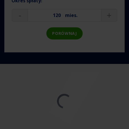
Okres spłaty:
-
+
mies.
PORÓWNAJ