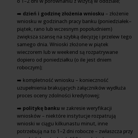
o 1–2 dni w porównaniu z wizytą w oddziale;
➡️
dzień i godzinę złożenia wniosku
– złożenie
wniosku w godzinach pracy banku (poniedziałek–
piątek, rano lub wczesnym popołudniem)
zwiększa szansę na szybką decyzję i przelew tego
samego dnia. Wnioski złożone w piątek
wieczorem lub w weekend są rozpatrywane
dopiero od poniedziałku (o ile jest dniem
roboczym);
➡️ kompletność wniosku – konieczność
uzupełnienia brakujących załączników wydłuża
proces oceny zdolności kredytowej;
➡️
politykę banku
w zakresie weryfikacji
wniosków – niektóre instytucje rozpatrują
wnioski w ciągu kilkunastu minut, inne
potrzebują na to 1–2 dni robocze – zwłaszcza przy