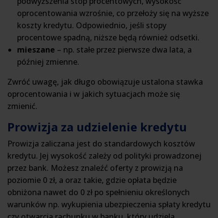
podwyższenia stóp procentowych, wysokość
oprocentowania wzrośnie, co przełoży się na wyższe
koszty kredytu. Odpowiednio, jeśli stopy
procentowe spadną, niższe będą również odsetki.
mieszane
– np. stałe przez pierwsze dwa lata, a
później zmienne.
Zwróć uwagę, jak długo obowiązuje ustalona stawka
oprocentowania i w jakich sytuacjach może się
zmienić.
Prowizja za udzielenie kredytu
Prowizja zaliczana jest do standardowych kosztów
kredytu. Jej wysokość zależy od polityki prowadzonej
przez bank. Możesz znaleźć oferty z prowizją na
poziomie 0 zł, a oraz takie, gdzie opłata będzie
obniżona nawet do 0 zł po spełnieniu określonych
warunków np. wykupienia ubezpieczenia spłaty kredytu
czy otwarcia rachunku w banku, który udziela