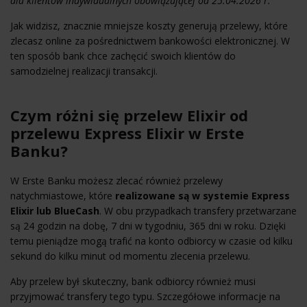
dla klientów indywidualnych obowiązującej od 25.04.2026 r.
Jak widzisz, znacznie mniejsze koszty generują przelewy, które
zlecasz online za pośrednictwem bankowości elektronicznej. W
ten sposób bank chce zachęcić swoich klientów do
samodzielnej realizacji transakcji.
Czym różni się przelew Elixir od
przelewu Express Elixir w Erste
Banku?
W Erste Banku możesz zlecać również przelewy
natychmiastowe, które
realizowane są w systemie Express
Elixir lub BlueCash
. W obu przypadkach transfery przetwarzane
są 24 godzin na dobę, 7 dni w tygodniu, 365 dni w roku. Dzięki
temu pieniądze mogą trafić na konto odbiorcy w czasie od kilku
sekund do kilku minut od momentu zlecenia przelewu.
Aby przelew był skuteczny, bank odbiorcy również musi
przyjmować transfery tego typu. Szczegółowe informacje na