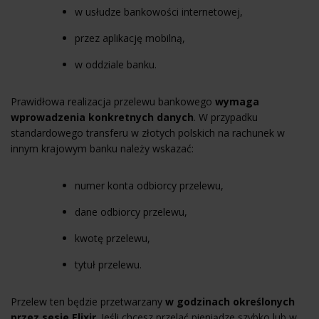
w usłudze bankowości internetowej,
przez aplikację mobilną,
w oddziale banku.
Prawidłowa realizacja przelewu bankowego
wymaga
wprowadzenia konkretnych danych
. W przypadku
standardowego transferu w złotych polskich na rachunek w
innym krajowym banku należy wskazać:
numer konta odbiorcy przelewu,
dane odbiorcy przelewu,
kwotę przelewu,
tytuł przelewu.
Przelew ten będzie przetwarzany
w godzinach określonych
przez sesje Elixir
. Jeśli chcesz przelać pieniądze szybko lub w