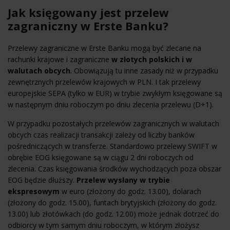
Jak księgowany jest przelew
zagraniczny w Erste Banku?
Przelewy zagraniczne w Erste Banku mogą być zlecane na
rachunki krajowe i zagraniczne
w złotych polskich i w
walutach obcych
. Obowiązują tu inne zasady niż w przypadku
zewnętrznych przelewów krajowych w PLN. I tak przelewy
europejskie SEPA (tylko w EUR) w trybie zwykłym księgowane są
w następnym dniu roboczym po dniu zlecenia przelewu (D+1).
W przypadku pozostałych przelewów zagranicznych w walutach
obcych czas realizacji transakcji zależy od liczby banków
pośredniczących w transferze. Standardowo przelewy SWIFT w
obrębie EOG księgowane są w ciągu 2 dni roboczych od
zlecenia. Czas księgowania środków wychodzących poza obszar
EOG będzie dłuższy.
Przelew wysłany w trybie
ekspresowym
w euro (złożony do godz. 13.00), dolarach
(złożony do godz. 15.00), funtach brytyjskich (złożony do godz.
13.00) lub złotówkach (do godz. 12.00) może jednak dotrzeć do
odbiorcy w tym samym dniu roboczym, w którym złożysz