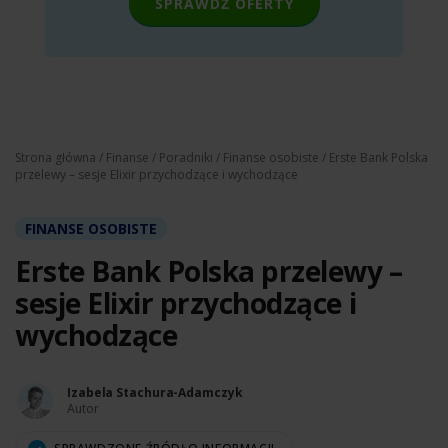
SPRAWDŹ OFERTY
Strona główna
/
Finanse
/
Poradniki
/
Finanse osobiste
/ Erste Bank Polska
przelewy – sesje Elixir przychodzące i wychodzące
FINANSE OSOBISTE
Erste Bank Polska przelewy –
sesje Elixir przychodzące i
wychodzące
Izabela Stachura-Adamczyk
Autor