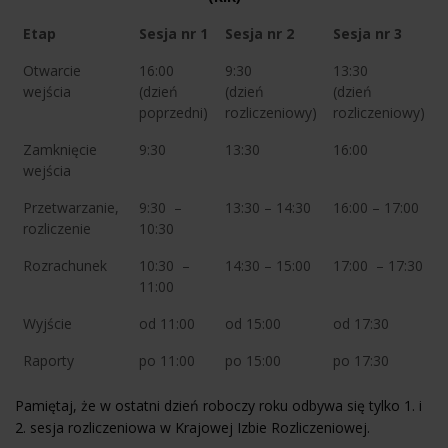
Etap
Sesja nr 1
Sesja nr 2
Sesja nr 3
Otwarcie
16:00
9:30
13:30
wejścia
(dzień
(dzień
(dzień
poprzedni)
rozliczeniowy)
rozliczeniowy)
Zamknięcie
9:30
13:30
16:00
wejścia
Przetwarzanie,
9:30 –
13:30 – 14:30
16:00 – 17:00
rozliczenie
10:30
Rozrachunek
10:30 –
14:30 – 15:00
17:00 – 17:30
11:00
Wyjście
od 11:00
od 15:00
od 17:30
Raporty
po 11:00
po 15:00
po 17:30
Pamiętaj, że w ostatni dzień roboczy roku odbywa się tylko 1. i
2. sesja rozliczeniowa w Krajowej Izbie Rozliczeniowej.