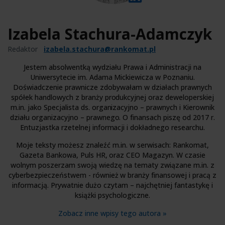
Izabela Stachura-Adamczyk
Redaktor
izabela.stachura@rankomat.pl
Jestem absolwentką wydziału Prawa i Administracji na
Uniwersytecie im. Adama Mickiewicza w Poznaniu.
Doświadczenie prawnicze zdobywałam w działach prawnych
spółek handlowych z branży produkcyjnej oraz deweloperskiej
m.in. jako Specjalista ds. organizacyjno – prawnych i Kierownik
działu organizacyjno – prawnego. O finansach piszę od 2017 r.
Entuzjastka rzetelnej informacji i dokładnego researchu.
Moje teksty możesz znaleźć m.in. w serwisach: Rankomat,
Gazeta Bankowa, Puls HR, oraz CEO Magazyn. W czasie
wolnym poszerzam swoją wiedzę na tematy związane m.in. z
cyberbezpieczeństwem - również w branży finansowej i pracą z
informacją. Prywatnie dużo czytam – najchętniej fantastykę i
książki psychologiczne.
Zobacz inne wpisy tego autora »