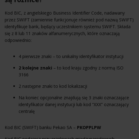
Kod BIC, z angielskiego Business Identifier Code, nadawany
przez SWIFT (zamiennie funkcjonuje również pod nazwą SWIFT)
identyfikuje bank, będący uczestnikiem systemu SWIFT. Składa
się z 8 lub 11 znaków alfanumerycznych, które oznaczają
odpowiednio:
4 pierwsze znaki – to unikalny identyfikator instytucji
2 kolejne znaki
– to kod kraju zgodny z normą ISO
3166
2 następne znaki to kod lokalizacji
Na koniec opcjonalne znajdują się 3 znaki oznaczające
identyfikator danej instytucji lub kod “XXX” oznaczający
centralę
Kod BIC (SWIFT) banku Pekao SA –
PKOPPLPW
Kod BIC podajesz przy przelewach międzynarodowych,