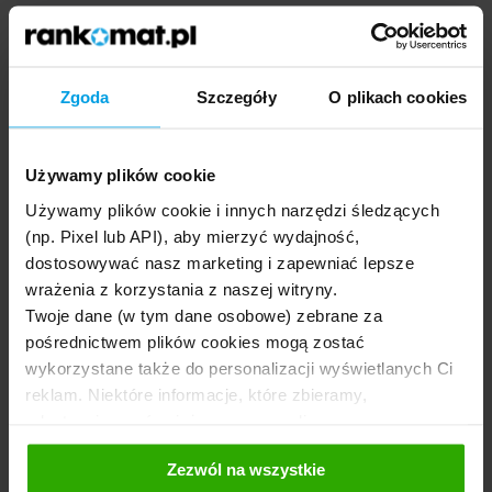
Zgoda
Szczegóły
O plikach cookies
Do czego potrzebny jest kod IBAN
Banku Pekao?
Używamy plików cookie
Numer IBAN służy do bezproblemowego transferu środków w
Używamy plików cookie i innych narzędzi śledzących
ramach przelewów transgranicznych. Dzięki użyciu kodu IBAN
możliwa jest:
(np. Pixel lub API), aby mierzyć wydajność,
dostosowywać nasz marketing i zapewniać lepsze
wrażenia z korzystania z naszej witryny.
Weryfikacja kraju, z którego przelew jest realizowany, lub
Twoje dane (w tym dane osobowe) zebrane za
do którego środki mają zostać przekazane.
pośrednictwem plików cookies mogą zostać
Identyfikacja banku
, z którego przelew został wysłany,
wykorzystane także do personalizacji wyświetlanych Ci
lub do którego mają trafić przekazane środki.
reklam. Niektóre informacje, które zbieramy,
udostępniamy również naszym mediom
Eliminacja błędów podczas realizacji transferów.
społecznościowym oraz firmom reklamowym i
Sprawna obsługa przelewów transgranicznych.
Zezwól na wszystkie
analitycznym, z którymi współpracujemy. Te z kolei