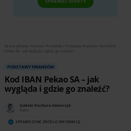
SPRAWDŹ OFERTY
Strona główna
/
Finanse
/
Poradniki
/
Podstawy finansów
/ Kod IBAN
Pekao SA – jak wygląda i gdzie go znaleźć?
PODSTAWY FINANSÓW
Kod IBAN Pekao SA – jak
wygląda i gdzie go znaleźć?
Izabela Stachura-Adamczyk
Autor
SPRAWDZONE ŹRÓDŁO INFORMACJI