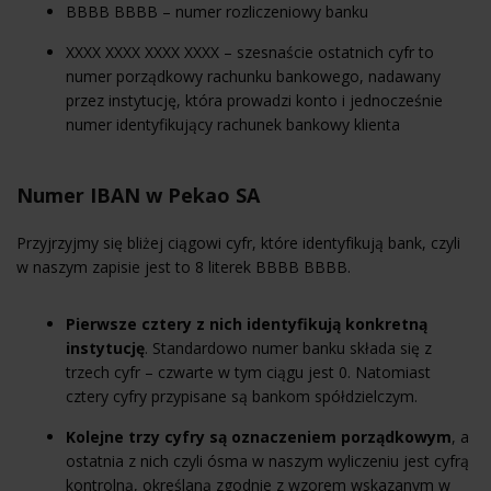
BBBB BBBB – numer rozliczeniowy banku
XXXX XXXX XXXX XXXX – szesnaście ostatnich cyfr to
numer porządkowy rachunku bankowego, nadawany
przez instytucję, która prowadzi konto i jednocześnie
numer identyfikujący rachunek bankowy klienta
Numer IBAN w Pekao SA
Przyjrzyjmy się bliżej ciągowi cyfr, które identyfikują bank, czyli
w naszym zapisie jest to 8 literek BBBB BBBB.
Pierwsze cztery z nich identyfikują konkretną
instytucję
. Standardowo numer banku składa się z
trzech cyfr – czwarte w tym ciągu jest 0. Natomiast
cztery cyfry przypisane są bankom spółdzielczym.
Kolejne trzy cyfry są oznaczeniem porządkowym
, a
ostatnia z nich czyli ósma w naszym wyliczeniu jest cyfrą
kontrolną, określaną zgodnie z wzorem wskazanym w