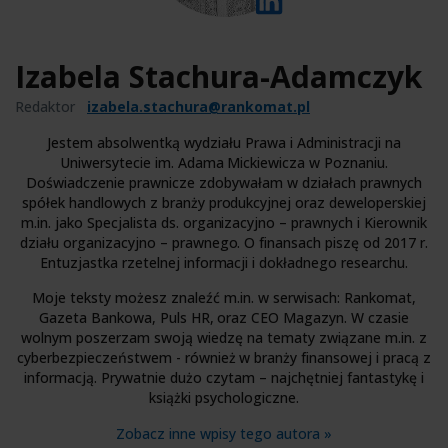
Izabela Stachura-Adamczyk
Redaktor
izabela.stachura@rankomat.pl
Jestem absolwentką wydziału Prawa i Administracji na
Uniwersytecie im. Adama Mickiewicza w Poznaniu.
Doświadczenie prawnicze zdobywałam w działach prawnych
spółek handlowych z branży produkcyjnej oraz deweloperskiej
m.in. jako Specjalista ds. organizacyjno – prawnych i Kierownik
działu organizacyjno – prawnego. O finansach piszę od 2017 r.
Entuzjastka rzetelnej informacji i dokładnego researchu.
Moje teksty możesz znaleźć m.in. w serwisach: Rankomat,
Gazeta Bankowa, Puls HR, oraz CEO Magazyn. W czasie
wolnym poszerzam swoją wiedzę na tematy związane m.in. z
cyberbezpieczeństwem - również w branży finansowej i pracą z
informacją. Prywatnie dużo czytam – najchętniej fantastykę i
książki psychologiczne.
Zobacz inne wpisy tego autora »