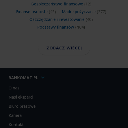
Bezpieczeństwo finansowe
(12)
Finanse osobiste
(45)
Mądre pożyczanie
(277)
Oszczędzanie i inwestowanie
(40)
Podstawy finansów
(104)
ZOBACZ WIĘCEJ
RANKOMAT.PL
O nas
Nasi eksperci
Biuro prasowe
Kariera
Kontakt