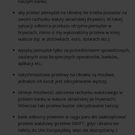
naszym banku;
aby przelać pieniądze na Ukrainę nie trzeba posiadać na
swoim rachunku waluty ukraińskiej (hrywien). W takiej
sytuacji odbiorca przekazu otrzyma pieniądze w
hrywnach, mimo iż my wykonaliśmy przelew w innej
walucie (np. w złotówkach, euro, dolarach etc.);
wysyłaj pieniądze tylko za pośrednictwem sprawdzonych,
zaufanych oraz bezpiecznych operatorów, banków,
aplikacji etc.;
natychmiastowe przelewy na Ukrainę są możliwe,
jednakże ich koszt jest zdecydowanie wyższy;
istnieje możliwość założenia rachunku walutowego w
polskim banku w walucie ukraińskiej (w hrywnach).
Wówczas taki przelew będzie zdecydowanie tańszy;
bank odbiorcy powinien w ciągu paru dni zaakceptować
przelew walutowy (przelew SWIFT, gdyż Ukraina nie
należy do Unii Europejskiej, więc nie skorzystamy z