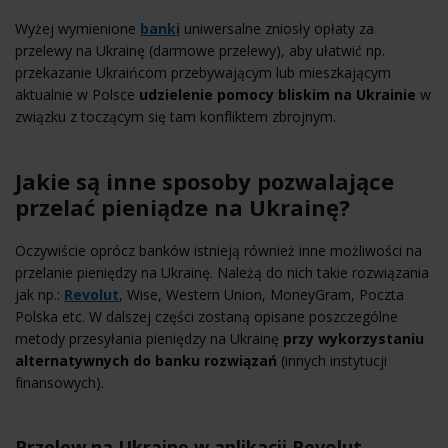
Wyżej wymienione
banki
uniwersalne zniosły opłaty za
przelewy na Ukrainę (darmowe przelewy), aby ułatwić np.
przekazanie Ukraińcom przebywającym lub mieszkającym
aktualnie w Polsce
udzielenie pomocy bliskim na Ukrainie
w
związku z toczącym się tam konfliktem zbrojnym.
Jakie są inne sposoby pozwalające
przelać pieniądze na Ukrainę?
Oczywiście oprócz banków istnieją również inne możliwości na
przelanie pieniędzy na Ukrainę. Należą do nich takie rozwiązania
jak np.:
Revolut
, Wise, Western Union, MoneyGram, Poczta
Polska etc. W dalszej części zostaną opisane poszczególne
metody przesyłania pieniędzy na Ukrainę
przy wykorzystaniu
alternatywnych do banku rozwiązań
(innych instytucji
finansowych).
Przelew na Ukrainę w aplikacji Revolut