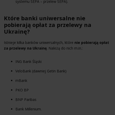
systemu SEPA –
przelew SEPA
).
Które banki uniwersalne nie
pobierają opłat za przelewy na
Ukrainę?
Istnieje kilka banków uniwersalnych, które
nie pobierają opłat
za przelewy na Ukrainę
. Należą do nich m.in.:
ING Bank Śląski
VeloBank
(dawniej
Getin Bank
)
mBank
PKO BP
BNP
Paribas
Bank Millenium.