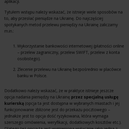
aplikacji.
Tytułem wstępu należy wskazać, że istnieje wiele sposobów na
to, aby przesłać pieniądze na Ukrainę. Do najczęściej
spotykanych metod przelewu pieniędzy na Ukrainę zaliczamy
m.in.:
Wykorzystanie bankowości internetowej (płatności online
– przelew zagraniczny, przelew SWIFT, przelew z konta
osobistego).
Zlecenie przelewu na Ukrainę bezpośrednio w placówce
banku w Polsce.
Dodatkowo należy wskazać, że w praktyce istnieje jeszcze
opcja nadania pieniędzy na Ukrainę
przez specjalną usługę
kurierską
(opcja ta jest dostępna w wybranych miastach i jej
funkcjonowanie zbliżone jest do przekazu pocztowego –
jednakże jest to opcja dość ryzykowana, która wymaga
szerszego omówienia, weryfikacji, dodatkowych kosztów etc.).
Dlatego też opcja ta jest wymieniona wyłącznie jako jedna z