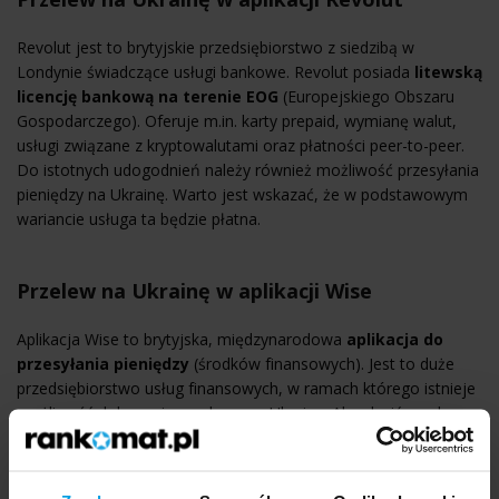
Revolut jest to brytyjskie przedsiębiorstwo z siedzibą w
Londynie świadczące usługi bankowe. Revolut posiada
litewską
licencję bankową na terenie EOG
(Europejskiego Obszaru
Gospodarczego). Oferuje m.in. karty prepaid, wymianę walut,
usługi związane z kryptowalutami oraz płatności peer-to-peer.
Do istotnych udogodnień należy również możliwość przesyłania
pieniędzy na Ukrainę. Warto jest wskazać, że w podstawowym
wariancie usługa ta będzie płatna.
Przelew na Ukrainę w aplikacji Wise
Aplikacja Wise to brytyjska, międzynarodowa
aplikacja do
przesyłania pieniędzy
(środków finansowych). Jest to duże
przedsiębiorstwo usług finansowych, w ramach którego istnieje
możliwość dokonania przelewu na Ukrainę. Aby zlecić przelew
na Ukrainę za pośrednictwem Wise:
Zarejestruj (za darmo) lub zaloguj się na swoje konto.