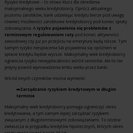
Ryzyko kredytowe – to słowo klucz dla określenia
maksymalnego wieku kredytobiorcy. Oprócz aktualnego
poziomu zarobków, bank udzielając kredytu bierze pod uwagę
również możliwości zarobkowe kredytobiorcy pod koniec spłaty
zobowiązania. A
ryzyko pojawienia się problemów z
terminowym regulowaniem raty
pod koniec aktywności
zawodowej czy już po przejściu na emeryturę będą niższe. Tym
samym ryzyko niespłacenia lub pojawienia się opóźnień w
spłacie kredytu będzie wyższe. Maksymalny wiek kredytobiorcy
ogranicza ryzyko niewypłacalności wśród seniorów. Ale to nie
jedyny powód wprowadzenia limitu wieku przez banki.
Wśród innych czynników można wymienić:
➡️Zarządzanie ryzykiem kredytowym w długim
terminie
Maksymalny wiek kredytobiorcy pomaga ograniczyć okres
kredytowania, a tym samym lepiej zarządzać ryzykiem
związanym z długoterminowymi zobowiązaniami. To istotne
zwłaszcza w przypadku kredytów hipotecznych, których okres
spłaty może sięgać nawet 35 lat.