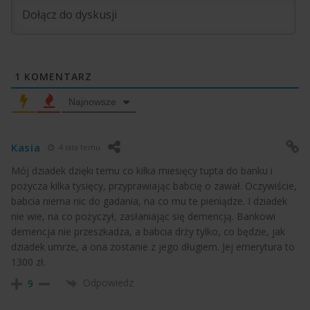
1
KOMENTARZ
Najnowsze
Kasia
4 lata temu
Mój dziadek dzięki temu co kilka miesięcy tupta do banku i
pożycza kilka tysięcy, przyprawiając babcię o zawał. Oczywiście,
babcia niema nic do gadania, na co mu te pieniądze. I dziadek
nie wie, na co pożyczył, zasłaniając się demencją. Bankowi
demencja nie przeszkadza, a babcia drży tylko, co będzie, jak
dziadek umrze, a ona zostanie z jego długiem. Jej emerytura to
1300 zł.
Odpowiedz
9