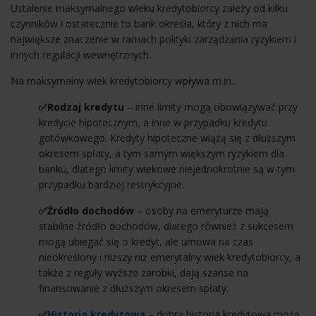
Ustalenie maksymalnego wieku kredytobiorcy zależy od kilku
czynników i ostatecznie to bank określa, który z nich ma
największe znaczenie w ramach polityki zarządzania ryzykiem i
innych regulacji wewnętrznych.
Na maksymalny wiek kredytobiorcy wpływa m.in.:
✅Rodzaj kredytu
– inne limity mogą obowiązywać przy
kredycie hipotecznym, a inne w przypadku kredytu
gotówkowego. Kredyty hipoteczne wiążą się z dłuższym
okresem spłaty, a tym samym większym ryzykiem dla
banku, dlatego limity wiekowe niejednokrotnie są w tym
przypadku bardziej restrykcyjne.
✅Źródło dochodów
– osoby na emeryturze mają
stabilne źródło dochodów, dlatego również z sukcesem
mogą ubiegać się o kredyt, ale umowa na czas
nieokreślony i niższy niż emerytalny wiek kredytobiorcy, a
także z reguły wyższe zarobki, dają szanse na
finansowanie z dłuższym okresem spłaty.
✅
Historia kredytowa
– dobra historia kredytowa może