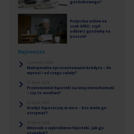
gotówkowego?
Pożyczka online na
czek GIRO, czyli
odbierz gotówkę na
poczcie!
Najnowsze
3 sierpnia 2026
Maksymalne oprocentowanie kredytu – ile
wynosi i od czego zależy?
31 lipca 2026
Przeniesienie hipoteki na inną nieruchomość
– czy to możliwe?
31 lipca 2026
Kredyt hipoteczny w euro – kto może go
otrzymać?
30 lipca 2026
Wniosek o wykreślenie hipoteki. Jak go
uzupełnić?