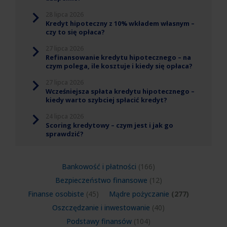
28 lipca 2026
Kredyt hipoteczny z 10% wkładem własnym –
czy to się opłaca?
27 lipca 2026
Refinansowanie kredytu hipotecznego – na
czym polega, ile kosztuje i kiedy się opłaca?
27 lipca 2026
Wcześniejsza spłata kredytu hipotecznego –
kiedy warto szybciej spłacić kredyt?
24 lipca 2026
Scoring kredytowy – czym jest i jak go
sprawdzić?
Bankowość i płatności
(166)
Bezpieczeństwo finansowe
(12)
Finanse osobiste
(45)
Mądre pożyczanie
(277)
Oszczędzanie i inwestowanie
(40)
Podstawy finansów
(104)