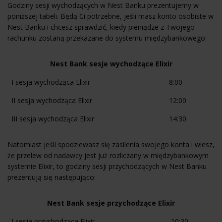
Godziny sesji wychodzących w Nest Banku prezentujemy w
poniższej tabeli. Będą Ci potrzebne, jeśli masz konto osobiste w
Nest Banku i chcesz sprawdzić, kiedy pieniądze z Twojego
rachunku zostaną przekazane do systemu międzybankowego:
Nest Bank sesje wychodzące Elixir
Nest Bank sesje wychodzące Elixir
I sesja wychodząca Elixir
8:00
II sesja wychodząca Elixir
12:00
III sesja wychodząca Elixir
14:30
Natomiast jeśli spodziewasz się zasilenia swojego konta i wiesz,
że przelew od nadawcy jest już rozliczany w międzybankowym
systemie Elixir, to godziny sesji przychodzących w Nest Banku
prezentują się następująco:
Nest Bank sesje przychodzące Elixir
Nest Bank sesje przychodzące Elixir
I sesja przychodząca Elixir
10:30