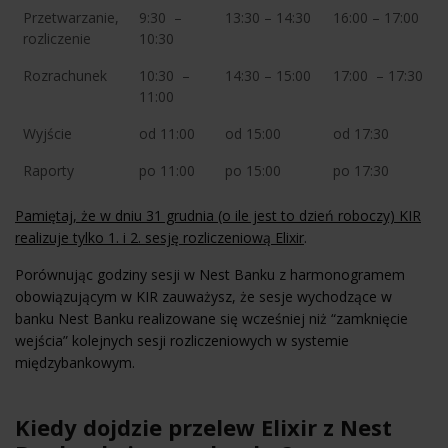
Przetwarzanie,
9:30 –
13:30 – 14:30
16:00 – 17:00
rozliczenie
10:30
Rozrachunek
10:30 –
14:30 – 15:00
17:00 – 17:30
11:00
Wyjście
od 11:00
od 15:00
od 17:30
Raporty
po 11:00
po 15:00
po 17:30
Pamiętaj, że w dniu 31 grudnia (o ile jest to dzień roboczy) KIR
realizuje tylko 1. i 2. sesję rozliczeniową Elixir
.
Porównując godziny sesji w Nest Banku z harmonogramem
obowiązującym w KIR zauważysz, że sesje wychodzące w
banku Nest Banku realizowane się wcześniej niż “zamknięcie
wejścia” kolejnych sesji rozliczeniowych w systemie
międzybankowym.
Kiedy dojdzie przelew Elixir z Nest