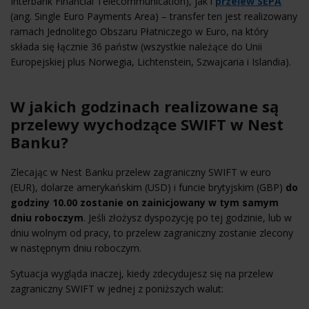
Interbank Financial Telecommunication), jak i
przelew SEPA
(ang. Single Euro Payments Area) – transfer ten jest realizowany
ramach Jednolitego Obszaru Płatniczego w Euro, na który
składa się łącznie 36 państw (wszystkie należące do Unii
Europejskiej plus Norwegia, Lichtenstein, Szwajcaria i Islandia).
W jakich godzinach realizowane są
przelewy wychodzące SWIFT w Nest
Banku?
Zlecając w Nest Banku przelew zagraniczny SWIFT w euro
(EUR), dolarze amerykańskim (USD) i funcie brytyjskim (GBP)
do
godziny 10.00 zostanie on zainicjowany w tym samym
dniu roboczym
. Jeśli złożysz dyspozycję po tej godzinie, lub w
dniu wolnym od pracy, to przelew zagraniczny zostanie zlecony
w następnym dniu roboczym.
Sytuacja wygląda inaczej, kiedy zdecydujesz się na przelew
zagraniczny SWIFT w jednej z poniższych walut: