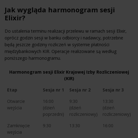
Jak wygląda harmonogram sesji
Elixir?
Do ustalenia terminu realizacji przelewu w ramach sesji Elixir,
oprócz godzin sesji w banku odbiorcy i nadawcy, potrzebne
będą jeszcze godziny rozliczeń w systemie płatności
międzybankowych KIR. Operacje realizowane są według
poniższego harmonogramu.
Harmonogram sesji Elixir Krajowej Izby Rozliczeniowej
(KIR)
Etap
Sesja nr 1
Sesja nr 2
Sesja nr 3
Otwarcie
16:00
9:30
13:30
wejścia
(dzień
(dzień
(dzień
poprzedni)
rozliczeniowy)
rozliczeniowy)
Zamknięcie
9:30
13:30
16:00
wejścia