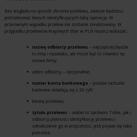
Bez względu na sposób zlecenia przelewu, zawsze będziesz
potrzebować danych identyfikujących taką operację. W
przeciwnym wypadku przelew nie zostanie zrealizowany. W
przypadku przelewów krajowych Elixir w PLN musisz wskazać:
nazwę odbiorcy przelewu
– najczęściej będzie
to imię i nazwisko, ale może być to również np.
nazwa firmy;
adres odbiorcy – opcjonalnie;
numer konta bankowego
– polskie rachunki
bankowe składają się z 26 cyfr;
kwotę przelewu;
tytułu przelewu
– ułatwi to zarówno Tobie, jak i
odbiorcy płatności identyfikację przelewu i
odnalezienie go w przyszłości, jeśli pojawi się taka
potrzeba.