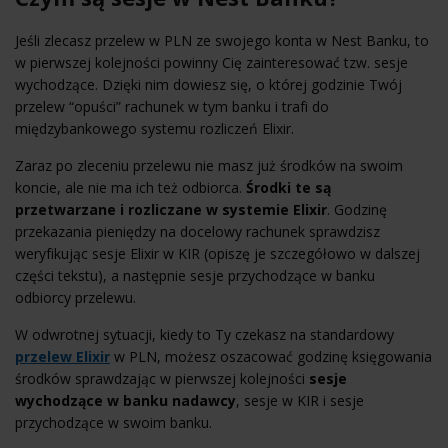
Jeśli zlecasz przelew w PLN ze swojego konta w Nest Banku, to
w pierwszej kolejności powinny Cię zainteresować tzw. sesje
wychodzące. Dzięki nim dowiesz się, o której godzinie Twój
przelew “opuści” rachunek w tym banku i trafi do
międzybankowego systemu rozliczeń Elixir.
Zaraz po zleceniu przelewu nie masz już środków na swoim
koncie, ale nie ma ich też odbiorca.
Środki te są
przetwarzane i rozliczane w systemie Elixir
. Godzinę
przekazania pieniędzy na docelowy rachunek sprawdzisz
weryfikując sesje Elixir w KIR (opiszę je szczegółowo w dalszej
części tekstu), a następnie sesje przychodzące w banku
odbiorcy przelewu.
W odwrotnej sytuacji, kiedy to Ty czekasz na standardowy
przelew Elixir
w PLN, możesz oszacować godzinę księgowania
środków sprawdzając w pierwszej kolejności
sesje
wychodzące w banku nadawcy
, sesje w KIR i sesje
przychodzące w swoim banku.