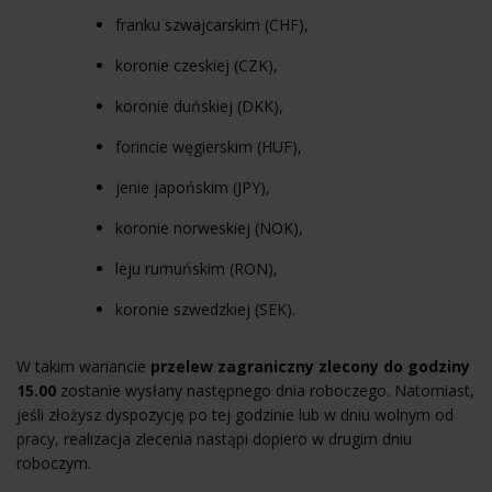
franku szwajcarskim (CHF),
koronie czeskiej (CZK),
koronie duńskiej (DKK),
forincie węgierskim (HUF),
jenie japońskim (JPY),
koronie norweskiej (NOK),
leju rumuńskim (RON),
koronie szwedzkiej (SEK).
W takim wariancie
przelew zagraniczny zlecony do godziny
15.00
zostanie wysłany następnego dnia roboczego. Natomiast,
jeśli złożysz dyspozycję po tej godzinie lub w dniu wolnym od
pracy, realizacja zlecenia nastąpi dopiero w drugim dniu
roboczym.