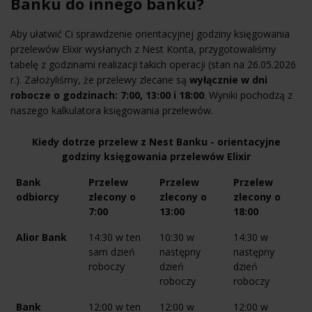
Banku do innego banku?
Aby ułatwić Ci sprawdzenie orientacyjnej godziny księgowania
przelewów Elixir wysłanych z Nest Konta, przygotowaliśmy
tabelę z godzinami realizacji takich operacji (stan na 26.05.2026
r.). Założyliśmy, że przelewy zlecane są
wyłącznie w dni
robocze o godzinach: 7:00, 13:00 i 18:00
. Wyniki pochodzą z
naszego kalkulatora księgowania przelewów.
Kiedy dotrze przelew z Nest Banku - orientacyjne
godziny księgowania przelewów Elixir
Bank
Przelew
Przelew
Przelew
odbiorcy
zlecony o
zlecony o
zlecony o
7:00
13:00
18:00
Alior Bank
14:30 w ten
10:30 w
14:30 w
sam dzień
następny
następny
roboczy
dzień
dzień
roboczy
roboczy
Bank
12:00 w ten
12:00 w
12:00 w