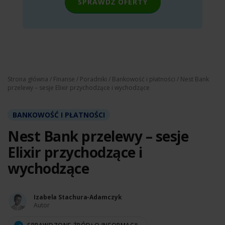
SPRAWDŹ OFERTY
Strona główna
/
Finanse
/
Poradniki
/
Bankowość i płatności
/ Nest Bank
przelewy – sesje Elixir przychodzące i wychodzące
BANKOWOŚĆ I PŁATNOŚCI
Nest Bank przelewy – sesje
Elixir przychodzące i
wychodzące
Izabela Stachura-Adamczyk
Autor