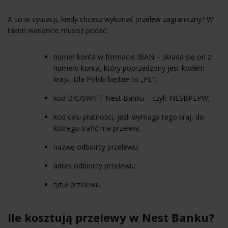
A co w sytuacji, kiedy chcesz wykonać przelew zagraniczny? W
takim wariancie musisz podać:
numer konta w formacie
IBAN
– składa się on z
numeru konta, który poprzedzony jest kodem
kraju. Dla Polski będzie to „PL”;
kod BIC/SWIFT Nest Banku – czyli: NESBPLPW;
kod celu płatności, jeśli wymaga tego kraj, do
którego trafić ma przelew;
nazwę odbiorcy przelewu;
adres odbiorcy przelewu;
tytuł przelewu.
Ile kosztują przelewy w Nest Banku?