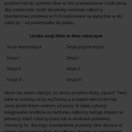
przelew trafi do systemu Elixir w celu przetworzenia i rozliczenia,
aby ostatecznie zasilić docelowy rachunek odbiorcy.
Standardowe przelewy w PLN realizowane są wyłącznie w dni
robocze – od poniedziałku do piątku.
Liczba sesji Elixir w dniu roboczym
Sesje wychodzące
Sesje przychodzące
Sesja I
Sesja I
Sesja II
Sesja II
Sesja III
Sesja III
Może się zatem zdarzyć, że zlecisz przelew, który „opuści” Twój
bank w ostatnią sesją wychodzącą w piątek wieczorem lub
zaraz przed dniem wolnym od pracy. W takiej sytuacji
księgowanie środków na rachunku odbiorcy nastąpi dopiero w
pierwszy dzień roboczy (rano lub w okolicach południa).
Tłumaczy to, dlaczego standardowe przelewy Elixir zlecone w
piątek wieczorem trafiają do odbiorcy dopiero w poniedziałek.