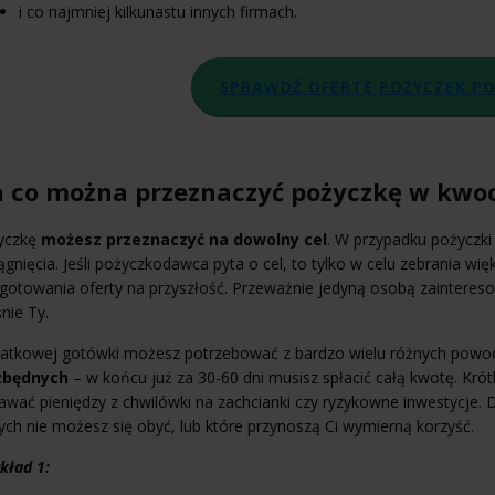
i co najmniej kilkunastu innych firmach.
SPRAWDŹ OFERTĘ POŻYCZEK 
 co można przeznaczyć pożyczkę w kwoci
yczkę
możesz przeznaczyć na dowolny cel
. W przypadku pożyczki
ągnięcia. Jeśli pożyczkodawca pyta o cel, to tylko w celu zebrania więk
gotowania oferty na przyszłość. Przeważnie jedyną osobą zainteres
nie Ty.
atkowej gotówki możesz potrzebować z bardzo wielu różnych pow
zbędnych
– w końcu już za 30-60 dni musisz spłacić całą kwotę. Krót
wać pieniędzy z chwilówki na zachcianki czy ryzykowne inwestycje. 
ych nie możesz się obyć, lub które przynoszą Ci wymierną korzyść.
kład 1: