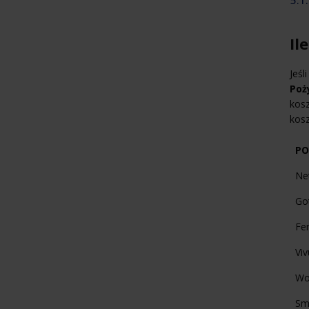
Il
Jeśl
Poż
kosz
kosz
PO
Net
Go
Fen
Viv
Wo
Sm