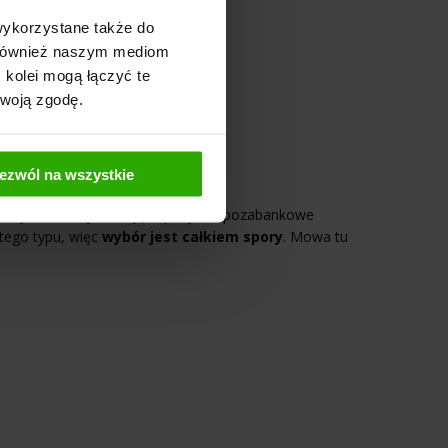
wykorzystane także do
y również naszym mediom
 kolei mogą łączyć te
Twoją zgodę.
ezwól na wszystkie
 wszystkie firmy oferujące pożyczki pozabankowe
 tego typu, więc
wybór jest całkiem spory
. Mowa tu