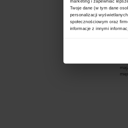
marketing i zapewniać lepsze
Sz
Twoje dane (w tym dane oso
personalizacji wyświetlanyc
Net
społecznościowym oraz firmo
informacje z innymi informac
Dane
Kt
Całk
mają
międ