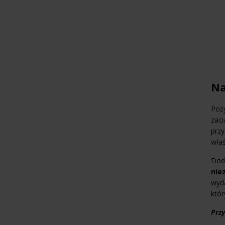
Na
Poż
zaci
przy
właś
Dod
nie
wyda
któr
Przy