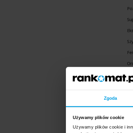
Poż
Sup
Ek
Sz
Fe
Oro
Ku
Fi
Mi
Zgoda
Ru
Używamy plików cookie
Wa
Używamy plików cookie i inn
Poż