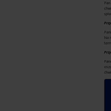
Pan 
chwi
spła
Przy
Pani
Na n
term
Przy
Pan
oszc
chwi