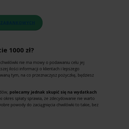
POZABANKOWYCH
e 1000 zł?
 chwilówki nie ma mowy o podawaniu celu jej
szej ilości informacji o klientach i lepszego
owaną tym, na co przeznaczysz pożyczkę, będziesz
odów,
polecamy jednak skupić się na wydatkach
ki okres spłaty sprawia, że zdecydowanie nie warto
Dobre powody do zaciągnięcia chwilówki to takie, bez