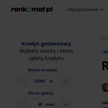
Ubezpieczenia
Stro
Kredyt gotówkowy
Wybierz kwotę i okres
MĄ
spłaty kredytu
R
Kwota kredytu:
-
+
zł
Okres spłaty:
-
+
100
mies.