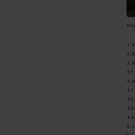
Prze
1. 
2. 
3. 
3.1
4. 
4.1
4.2
4.3
4.4
5. 
5.1