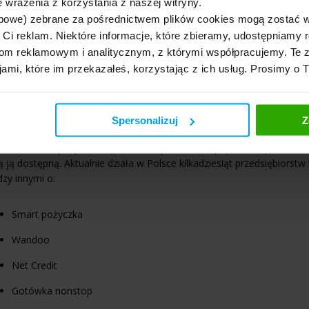
 wrażenia z korzystania z naszej witryny.
ybka gotówka (65 dni)
152,1
65 dni
bowe) zebrane za pośrednictwem plików cookies mogą zostać 
h Ci reklam. Niektóre informacje, które zbieramy, udostępniam
Credit (II pożyczka)
160
30 dni
m reklamowym i analitycznym, z którymi współpracujemy. Te z
jami, które im przekazałeś, korzystając z ich usług. Prosimy o 
 o ofertach i kosztach pożyczkowych aktualne na czerwiec 2023 r.
óre firmy pożyczkowe pożyczają 1000 zł?
Spersonalizuj
Z
owita kwota pożyczki rzędu 1000 zł jest bardzo popularna, przez co
 ją dostępną. Aktualnie działa w Polsce kilkadziesiąt przedsiębiorstw
zy innymi o:
Smart pożyczka
Wandoo
Net Credit
Gotówka nonstop