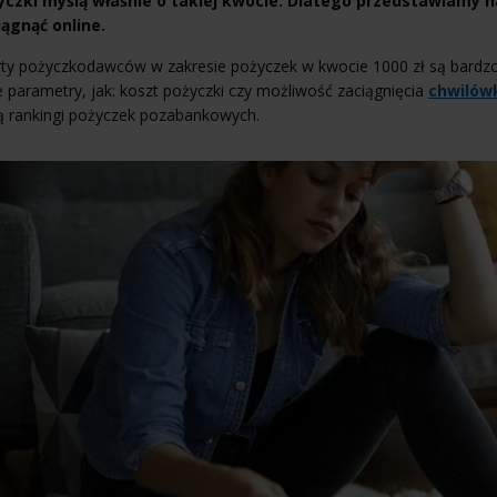
yczki myślą właśnie o takiej kwocie. Dlatego przedstawiamy n
iągnąć online.
rty pożyczkodawców w zakresie pożyczek w kwocie 1000 zł są bard
e parametry, jak: koszt pożyczki czy możliwość zaciągnięcia
chwilówk
ą rankingi pożyczek pozabankowych.