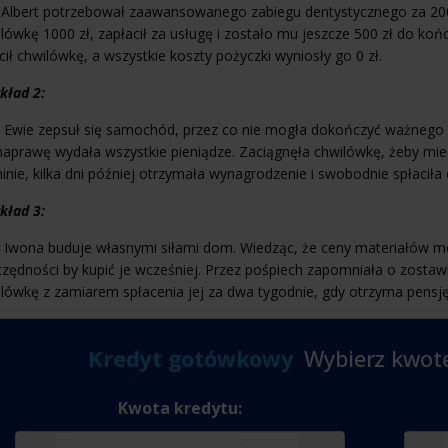
Albert potrzebował zaawansowanego zabiegu dentystycznego za 2000 z
lówkę 1000 zł, zapłacił za usługę i zostało mu jeszcze 500 zł do koń
cił chwilówkę, a wszystkie koszty pożyczki wyniosły go 0 zł.
kład 2:
 Ewie zepsuł się samochód, przez co nie mogła dokończyć ważnego p
aprawę wydała wszystkie pieniądze. Zaciągnęła chwilówkę, żeby mieć
inie, kilka dni później otrzymała wynagrodzenie i swobodnie spłaciła
kład 3:
i Iwona buduje własnymi siłami dom. Wiedząc, że ceny materiałów 
zędności by kupić je wcześniej. Przez pośpiech zapomniała o zostawie
lówkę z zamiarem spłacenia jej za dwa tygodnie, gdy otrzyma pensję
Kredyt gotówkowy
Wybierz kwotę
Kwota kredytu: