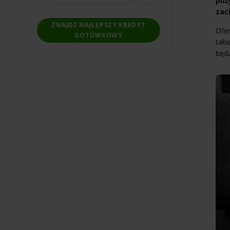
poż
zac
ZNAJDŹ NAJLEPSZY KREDYT
Ofe
GOTÓWKOWY
taki
będ