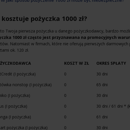
e kosztuje pożyczka 1000 zł?
i to Twoja pierwsza pożyczka u danego pożyczkodawcy, bardzo możliwe
yczka 1000 zł często jest przyznawana na promocyjnych waru
tów. Natomiast w firmach, które nie oferują pierwszych darmowych po
tami ok. 120 zł.
ŻYCZKODAWCA
KOSZT W ZŁ
OKRES SPŁATY
Credit (I pożyczka)
0
30 dni
tówka nonstop (I pożyczka)
0
65 dni
iko (I pożyczka)
0
30 dni
us (I pożyczka)
0
30 dni / 61 dni * (
nga (I pożyczka)
0
61 dni
art pożyczka (I pożyczka)
0
30 dni