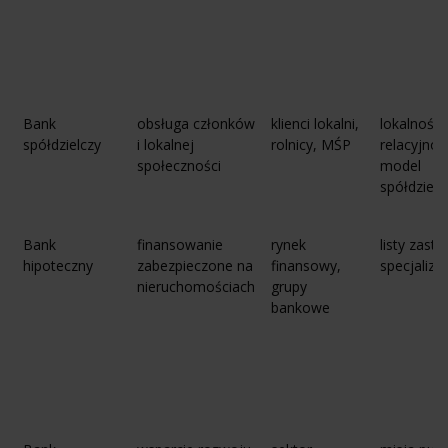
Bank
obsługa członków
klienci lokalni,
lokalność,
spółdzielczy
i lokalnej
rolnicy, MŚP
relacyjnoś
społeczności
model
spółdzielc
Bank
finansowanie
rynek
listy zast
hipoteczny
zabezpieczone na
finansowy,
specjaliza
nieruchomościach
grupy
bankowe