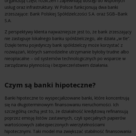
organizują część rozliczeń i zapewniają dostęp do wspólnych
usług oraz infrastruktury. W Polsce funkcjonują dwa banki
zrzeszające: Bank Polskiej Spółdzielczości S.A. oraz SGB–Bank
S.A.
Z perspektywy klienta najważniejsze jest to, że bank zrzeszający
nie zastępuje lokalnego banku spółdzielczego, ale działa „w tle”.
Dzięki temu pojedynczy bank spółdzielczy może korzystać z
rozwiązań, których samodzielne utrzymanie byłoby trudne albo
nieopłacalne – od systemów technologicznych po wsparcie w
zarządzaniu płynnością i bezpieczeństwem działania.
Czym są banki hipoteczne?
Banki hipoteczne to wyspecjalizowane banki, które koncentrują
się na długoterminowym finansowaniu nieruchomości. Ich
szczególną cechą jest to, że działalność kredytową refinansują
poprzez emisję listów zastawnych, czyli specjalnych papierów
wartościowych zabezpieczonych wierzytelnościami
hipotecznymi. Taki model ma zwiększać stabilność finansowania