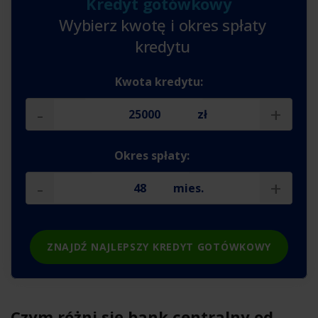
Kredyt gotówkowy
Wybierz kwotę i okres spłaty
kredytu
Kwota kredytu:
-
+
zł
Okres spłaty:
-
+
mies.
ZNAJDŹ NAJLEPSZY KREDYT GOTÓWKOWY
Czym różni się bank centralny od