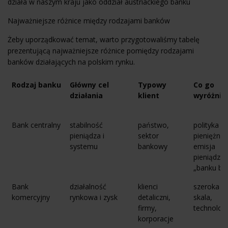
działa w naszym kraju jako oddział austriackiego banku
Najważniejsze różnice między rodzajami banków
Żeby uporządkować temat, warto przygotowaliśmy tabelę
prezentującą najważniejsze różnice pomiędzy rodzajami
banków działających na polskim rynku.
Rodzaj banku
Główny cel
Typowy
Co go
działania
klient
wyróżnia
Bank centralny
stabilność
państwo,
polityka
pieniądza i
sektor
pieniężna,
systemu
bankowy
emisja
pieniądza,
„banku ba
Bank
działalność
klienci
szeroka of
komercyjny
rynkowa i zysk
detaliczni,
skala,
firmy,
technolog
korporacje