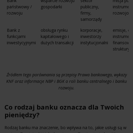
Bank
wsparcie rozwoju
sektor
misja publ
państwowy /
gospodarki
publiczny,
instrumen
rozwoju
firmy,
rozwojow
samorządy
Bank z
obsługa rynku
korporacje,
emisje, ob
funkcjami
kapitałowego i
inwestorzy
instrumen
inwestycyjnymi
dużych transakcji
instytucjonalni
finansowa
struktury
Źródłem tego porównania są przepisy Prawa bankowego, wykazy
KNF oraz informacje NBP i BGK o roli banku centralnego i banku
rozwoju.
Co rodzaj banku oznacza dla Twoich
pieniędzy?
Rodzaj banku ma znaczenie, bo wpływa na to, jakie usługi są w