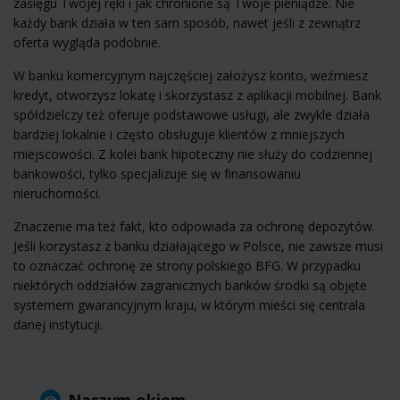
zasięgu Twojej ręki i jak chronione są Twoje pieniądze. Nie
każdy bank działa w ten sam sposób, nawet jeśli z zewnątrz
oferta wygląda podobnie.
W banku komercyjnym najczęściej założysz konto, weźmiesz
kredyt, otworzysz lokatę i skorzystasz z aplikacji mobilnej. Bank
spółdzielczy też oferuje podstawowe usługi, ale zwykle działa
bardziej lokalnie i często obsługuje klientów z mniejszych
miejscowości. Z kolei bank hipoteczny nie służy do codziennej
bankowości, tylko specjalizuje się w finansowaniu
nieruchomości.
Znaczenie ma też fakt, kto odpowiada za ochronę depozytów.
Jeśli korzystasz z banku działającego w Polsce, nie zawsze musi
to oznaczać ochronę ze strony polskiego BFG. W przypadku
niektórych oddziałów zagranicznych banków środki są objęte
systemem gwarancyjnym kraju, w którym mieści się centrala
danej instytucji.
Naszym okiem