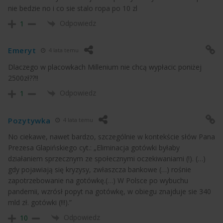
nie bedzie no i co sie stalo ropa po 10 zl
Odpowiedz
1
Emeryt
4 lata temu
Dlaczego w placowkach Millenium nie chcą wypłacic poniżej
2500zł??!!
Odpowiedz
1
Pozytywka
4 lata temu
No ciekawe, nawet bardzo, szczególnie w kontekście słów Pana
Prezesa Glapińskiego cyt.: „Eliminacja gotówki byłaby
działaniem sprzecznym ze społecznymi oczekiwaniami (!). (…)
gdy pojawiają się kryzysy, zwłaszcza bankowe (…) rośnie
zapotrzebowanie na gotówkę.(…) W Polsce po wybuchu
pandemii, wzrósł popyt na gotówkę, w obiegu znajduje sie 340
mld zł. gotówki (!!!).”
Odpowiedz
10