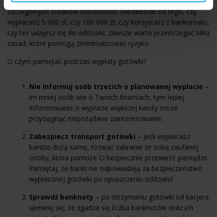
Wypłata gotówki, zwłaszcza dużych sum, wymaga zachowania
szczególnych środków ostrożności. Niezależnie od tego, czy
wypłacasz 5 000 zł, czy 100 000 zł, czy korzystasz z bankomatu,
czy też udajesz się do oddziału, zawsze warto przestrzegać kilku
zasad, które pomogą zminimalizować ryzyko.
O czym pamiętać podczas wypłaty gotówki?
Nie informuj osób trzecich o planowanej wypłacie
–
im mniej osób wie o Twoich finansach, tym lepiej.
Informowanie o wypłacie większej kwoty może
przyciągnąć niepożądane zainteresowanie.
Zabezpiecz transport gotówki
– jeśli wypłacasz
bardzo dużą sumę, rozważ zabranie ze sobą zaufanej
osoby, która pomoże Ci bezpiecznie przewieźć pieniądze.
Pamiętaj, że banki nie odpowiadają za bezpieczeństwo
wypłaconej gotówki po opuszczeniu oddziału!
Sprawdź banknoty
– po otrzymaniu gotówki od kasjera
upewnij się, że zgadza się liczba banknotów oraz ich