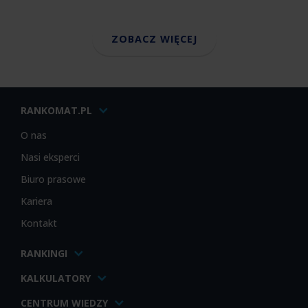
ZOBACZ WIĘCEJ
RANKOMAT.PL
O nas
Nasi eksperci
Biuro prasowe
Kariera
Kontakt
RANKINGI
KALKULATORY
CENTRUM WIEDZY