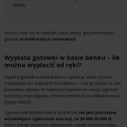
banku.
Możesz udać się do oddziału także wtedy, gdy potrzebujesz
gotówki
w konkretnych nominałach.
Wypłata gotówki w kasie banku – ile
można wypłacić od ręki?
Wypłata gotówki w kasie banku to operacja, którą możesz
zrealizować bez większych formalności – o ile jej kwota nie jest
przesadnie wysoka. W większości banków nie musisz zgłaszać
wcześniej chęci wypłaty, jeśli nie przekracza ona kilkudziesięciu
tysięcy złotych.
Typowa maksymalna kwota, przy której
nie jest potrzebne
wcześniejsze zgłoszenie operacji, to 20 000-30 000 zł.
Warto jednak sprawdzić indywidualne zasady swojego banku,