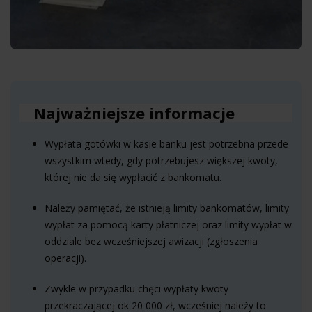
Najważniejsze informacje
Wypłata gotówki w kasie banku jest potrzebna przede
wszystkim wtedy, gdy potrzebujesz większej kwoty,
której nie da się wypłacić z bankomatu.
Należy pamiętać, że istnieją limity bankomatów, limity
wypłat za pomocą karty płatniczej oraz limity wypłat w
oddziale bez wcześniejszej awizacji (zgłoszenia
operacji).
Zwykle w przypadku chęci wypłaty kwoty
przekraczającej ok 20 000 zł, wcześniej należy to