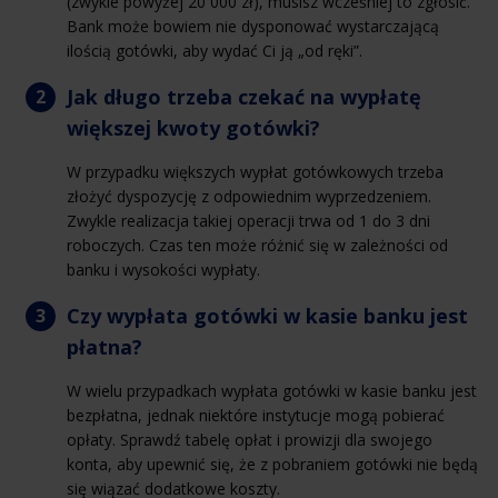
(zwykle powyżej 20 000 zł), musisz wcześniej to zgłosić.
Bank może bowiem nie dysponować wystarczającą
ilością gotówki, aby wydać Ci ją „od ręki”.
Jak długo trzeba czekać na wypłatę
większej kwoty gotówki?
W przypadku większych wypłat gotówkowych trzeba
złożyć dyspozycję z odpowiednim wyprzedzeniem.
Zwykle realizacja takiej operacji trwa od 1 do 3 dni
roboczych. Czas ten może różnić się w zależności od
banku i wysokości wypłaty.
Czy wypłata gotówki w kasie banku jest
płatna?
W wielu przypadkach wypłata gotówki w kasie banku jest
bezpłatna, jednak niektóre instytucje mogą pobierać
opłaty. Sprawdź tabelę opłat i prowizji dla swojego
konta, aby upewnić się, że z pobraniem gotówki nie będą
się wiązać dodatkowe koszty.