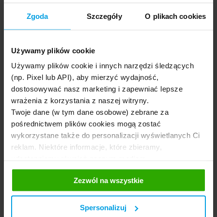
Przykład
Zgoda
Szczegóły
O plikach cookies
Pan Tomasz ma konto oszczędnościowe, z którego
zamierza wypłacić gotówkę w kasie. W jego banku
pierwsza wypłata w miesiącu jest bezpłatna, ale
Używamy plików cookie
każda kolejna wiąże się z opłatą w wysokości 10 zł.
Używamy plików cookie i innych narzędzi śledzących
Chcąc uniknąć dodatkowych kosztów, zaplanował
(np. Pixel lub API), aby mierzyć wydajność,
większą jednorazową wypłatę, zamiast kilku
dostosowywać nasz marketing i zapewniać lepsze
mniejszych.
wrażenia z korzystania z naszej witryny.
Twoje dane (w tym dane osobowe) zebrane za
pośrednictwem plików cookies mogą zostać
wykorzystane także do personalizacji wyświetlanych Ci
Zanim zdecydujesz się na wypłatę gotówki w kasie, warto
reklam. Niektóre informacje, które zbieramy,
sprawdzić tabelę opłat i prowizji swojego banku, aby uniknąć
udostępniamy również naszym mediom
nieprzyjemnych niespodzianek.
społecznościowym oraz firmom reklamowym i
Zezwól na wszystkie
analitycznym, z którymi współpracujemy. Te z kolei
mogą łączyć te informacje z innymi informacjami, które
Jak bezpiecznie wypłacać gotówkę?
im przekazałeś, korzystając z ich usług. Prosimy o
Spersonalizuj
Twoją zgodę.