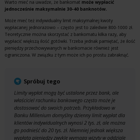
Warto mieć na uwadze, że bankomat
może wypłacić
jednocześnie maksymalnie 30-40 banknotów.
Może mieć też indywidualny limit maksymalnej kwoty
wypłacanej jednorazowo – często jest to zaledwie 800-1000 zł.
Teoretycznie można skorzystać z bankomatu kilka razy, aby
wypłacić większą ilość gotówki. Trzeba jednak pamiętać, że ilość
pieniędzy przechowywanych w bankomacie również jest
ograniczona. W związku z tym może ich po prostu zabraknąć.
Spróbuj tego
Limity wypłat mogą być ustalone przez bank, ale
właściciel rachunku bankowego często może je
dostosować do swoich potrzeb. Przykładowo w
Banku Millenium domyślny dzienny limit wypłat dla
klientów indywidualnych wynosi 2 tys. zł, ale można
go podnieść do 20 tys. zł. Niemniej jednak większa
wypłata pieniędzy zwykle wymaga wizyty w oddziale