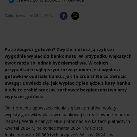
SPRAWDZONE ŹRÓDŁO INFORMACJI
Zaktualizowano:
06.11.2024
Potrzebujesz gotówki? Zwykle możesz ją szybko i
wygodnie wypłacić z bankomatu. W przypadku większych
kwot może to jednak być niemożliwe. W takich
przypadkach najlepszym rozwiązaniem jest wypłata
gotówki w oddziale banku. Jak to zrobić? Na co zwrócić
uwagę? Dowiedz się, jak wypłacić pieniądze z kasy banku,
kiedy to zrobić oraz jak zachować bezpieczeństwo przy
wypłacie gotówki.
Od momentu upowszechnienia się bankomatów, wpłaty i
wypłaty gotówki w placówce bankowej są realizowane znaczne
rzadziej. Według danych NBP (Informacja o kartach płatniczych I
kwartał 2024 r.) na koniec marca 2024 r. w Polsce
funkcjonowało 20 869 tych urządzeń. W I kw. 2024 r. w