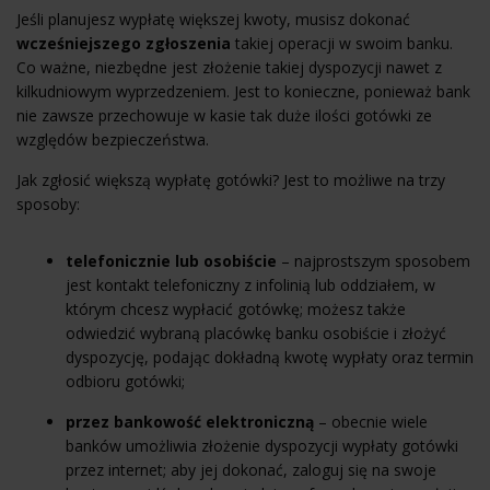
Jeśli planujesz wypłatę większej kwoty, musisz dokonać
wcześniejszego zgłoszenia
takiej operacji w swoim banku.
Co ważne, niezbędne jest złożenie takiej dyspozycji nawet z
kilkudniowym wyprzedzeniem. Jest to konieczne, ponieważ bank
nie zawsze przechowuje w kasie tak duże ilości gotówki ze
względów bezpieczeństwa.
Jak zgłosić większą wypłatę gotówki? Jest to możliwe na trzy
sposoby:
telefonicznie lub osobiście
– najprostszym sposobem
jest kontakt telefoniczny z infolinią lub oddziałem, w
którym chcesz wypłacić gotówkę; możesz także
odwiedzić wybraną placówkę banku osobiście i złożyć
dyspozycję, podając dokładną kwotę wypłaty oraz termin
odbioru gotówki;
przez bankowość elektroniczną
– obecnie wiele
banków umożliwia złożenie dyspozycji wypłaty gotówki
przez internet; aby jej dokonać, zaloguj się na swoje