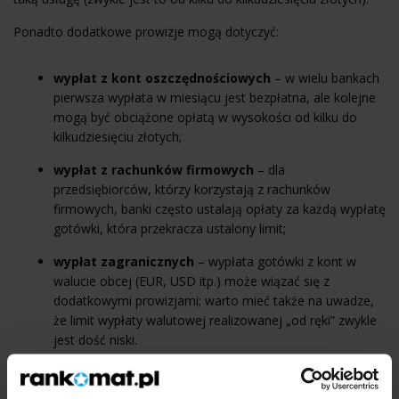
Ponadto dodatkowe prowizje mogą dotyczyć:
wypłat z kont oszczędnościowych
– w wielu bankach
pierwsza wypłata w miesiącu jest bezpłatna, ale kolejne
mogą być obciążone opłatą w wysokości od kilku do
kilkudziesięciu złotych;
wypłat z rachunków firmowych
– dla
przedsiębiorców, którzy korzystają z rachunków
firmowych, banki często ustalają opłaty za każdą wypłatę
gotówki, która przekracza ustalony limit;
wypłat zagranicznych
– wypłata gotówki z kont w
walucie obcej (EUR, USD itp.) może wiązać się z
dodatkowymi prowizjami; warto mieć także na uwadze,
że limit wypłaty walutowej realizowanej „od ręki” zwykle
jest dość niski.