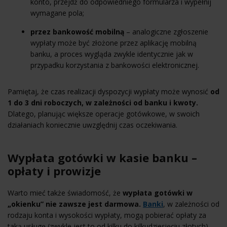
konto, przejdź do odpowiedniego formularza i wypełnij
wymagane pola;
przez bankowość mobilną
– analogiczne zgłoszenie
wypłaty może być złożone przez aplikację mobilną
banku, a proces wygląda zwykle identycznie jak w
przypadku korzystania z bankowości elektronicznej.
Pamiętaj, że czas realizacji dyspozycji wypłaty może wynosić
od
1 do 3 dni roboczych, w zależności od banku i kwoty.
Dlatego, planując większe operacje gotówkowe, w swoich
działaniach koniecznie uwzględnij czas oczekiwania.
Wypłata gotówki w kasie banku –
opłaty i prowizje
Warto mieć także świadomość, że
wypłata gotówki w
„okienku” nie zawsze jest darmowa.
Banki
, w zależności od
rodzaju konta i wysokości wypłaty, mogą pobierać opłaty za
taką usługę (zwykle jest to od kilku do kilkudziesięciu złotych).