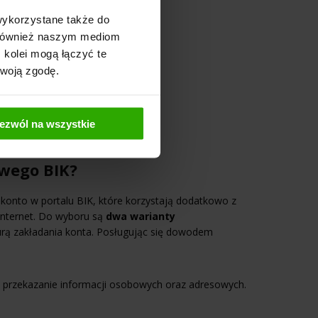
wykorzystane także do
y również naszym mediom
 kolei mogą łączyć te
Twoją zgodę.
ezwól na wszystkie
owego BIK?
konto w portalu BIK, które korzystają dodatkowo z
Internet. Do wyboru są
dwa warianty
edurą zakładania konta. Posługując się dowodem
t przekazanie informacji osobowych oraz adresowych.