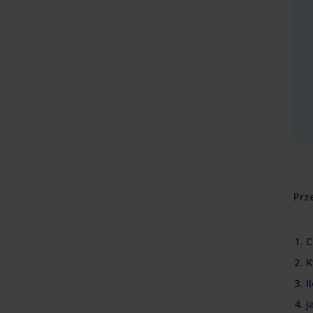
Prze
1. 
2. 
3. 
4. 