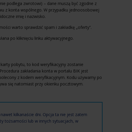
(nie podlega zwrotowi) – dane muszą być zgodne z
ewu z konta wspólnego. W przypadku jednoosobowej
doczne imię i nazwisko.
ości warto sprawdzić spam i zakładkę „oferty”.
a po kliknięciu linku aktywacyjnego.
arty pobytu, to kod weryfikacyjny zostanie
 Procedura zakładania konta w portalu BIK jest
st polecony z kodem weryfikacyjnym. Kodu używamy po
dbywa się natomiast przy okienku pocztowym.
wet kilkanaście dni. Opcja ta nie jest zatem
eży tożsamości lub w innych sytuacjach, w