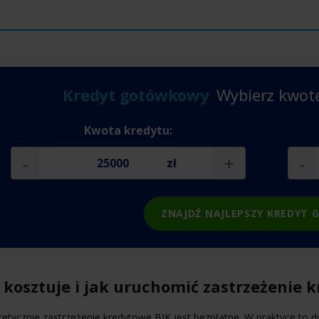
Kredyt gotówkowy
Wybierz kwotę
Kwota kredytu:
-
+
-
zł
ZNAJDŹ NAJLEPSZY KREDYT
e kosztuje i jak uruchomić zastrzeżenie 
etycznie zastrzeżenie kredytowe BIK jest bezpłatne. W praktyce to