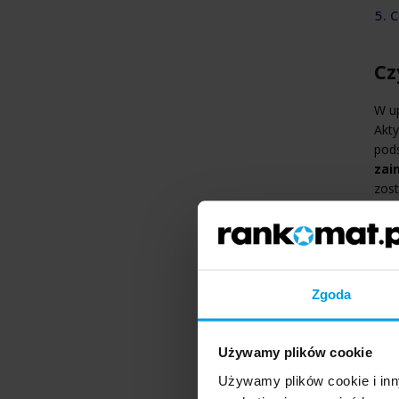
5. 
Cz
W up
Akty
pods
zai
zost
Usł
lub
głów
Jeśl
Zgoda
to o
zast
blo
Używamy plików cookie
Używamy plików cookie i inn