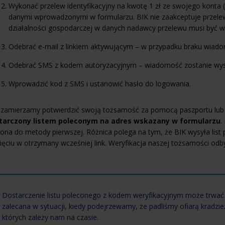
Wykonać przelew identyfikacyjny na kwotę 1 zł ze swojego konta 
danymi wprowadzonymi w formularzu. BIK nie zaakceptuje przel
działalności gospodarczej w danych nadawcy przelewu musi być wi
Odebrać e-mail z linkiem aktywującym – w przypadku braku wiadom
Odebrać SMS z kodem autoryzacyjnym – wiadomość zostanie wysłan
Wprowadzić kod z SMS i ustanowić hasło do logowania.
i zamierzamy potwierdzić swoją tożsamość za pomocą paszportu lub k
tarczony listem poleconym na adres wskazany w formularzu
.
żona do metody pierwszej. Różnica polega na tym, że BIK wysyła li
nięciu w otrzymany wcześniej link. Weryfikacja naszej tożsamości o
Dostarczenie listu poleconego z kodem weryfikacyjnym może trwać na
zalecana w sytuacji, kiedy podejrzewamy, że padliśmy ofiarą kradzi
których zależy nam na czasie.