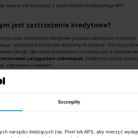
Czy opłaca się korzystać z zastrzeżenia kredytowego BIK?
ym jest zastrzeżenie kredytowe?
roszczeniu zastrzeżenie kredytowe pozwala zablokować możliwość z
wując zastrzeżenie kredytowe wysyłamy do banków i firm pożyczkow
tawie takiego zgłoszenia kredytodawcy uczestniczący w systemie w
nteresowani zaciąganiem zobowiązań.
Dzięki temu każda osoba p
ać odprawiona z kwitkiem.
uga zastrzeżenia kredytowego często porównywana jest do zamraż
 „odmrozić” możliwość zaciągania zobowiązań. Przykładowo możemy 
kowy, a następnie włączyć ją ponownie.
i dodamy, że zastrzeżeniem kredytowym możemy zarządzać – zdalnie
Szczegóły
trzymujemy interesujące
zabezpieczenie przed potencjalnymi w
rzeżeniem kredytowym widoczny jest po zalogowaniu się na konto w 
kada umów kredytowych”, wygląda tak:
ych narzędzi śledzących (np. Pixel lub API), aby mierzyć wyd