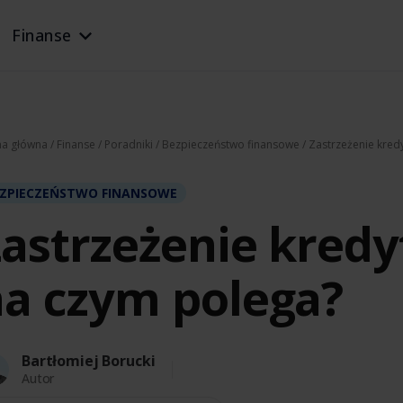
Finanse
na główna
/
Finanse
/
Poradniki
/
Bezpieczeństwo finansowe
/ Zastrzeżenie kred
ZPIECZEŃSTWO FINANSOWE
astrzeżenie kredy
a czym polega?
Bartłomiej Borucki
Autor