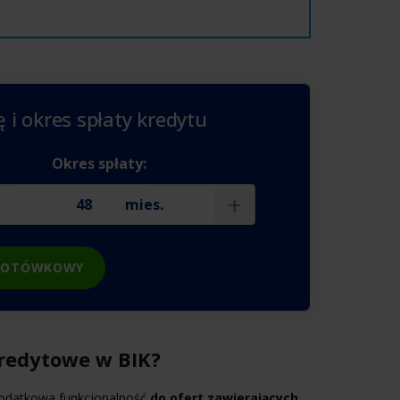
 i okres spłaty kredytu
Okres spłaty:
+
mies.
 GOTÓWKOWY
kredytowe w BIK?
 dodatkowa funkcjonalność
do ofert zawierających