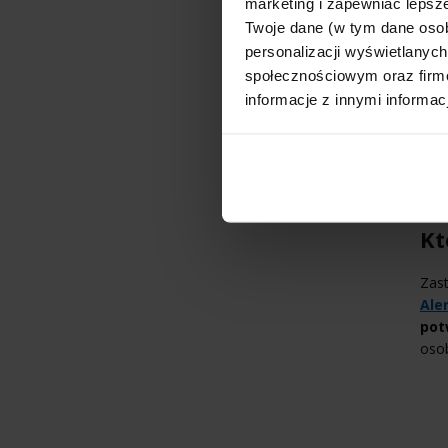
marketing i zapewniać lepsze
Twoje dane (w tym dane oso
personalizacji wyświetlanyc
społecznościowym oraz firmo
informacje z innymi informac
Kt
Zast
Ale
pot
oso