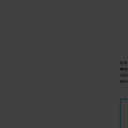
Jeśl
dos
zbli
klik