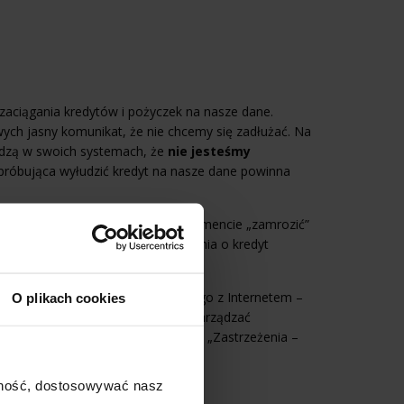
aciągania kredytów i pożyczek na nasze dane.
ych jasny komunikat, że nie chcemy się zadłużać. Na
idzą w swoich systemach, że
nie jesteśmy
róbująca wyłudzić kredyt na nasze dane powinna
arki, gdyż możemy w dowolnym momencie „zamrozić”
zdjąć blokadę na czas wnioskowania o kredyt
 z poziomu urządzenia połączonego z Internetem –
O plikach cookies
yłudzeniami
. Panel pozwalający zarządzać
portalu internetowym BIK w sekcji „Zastrzeżenia –
ajność, dostosowywać nasz