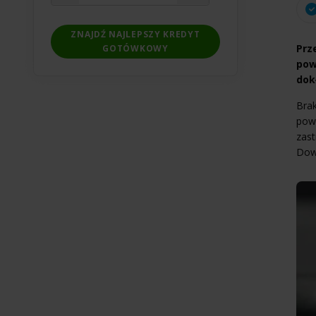
ZNAJDŹ NAJLEPSZY KREDYT
Prz
GOTÓWKOWY
pow
dok
Bra
powo
zast
Dowi