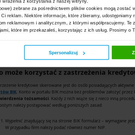
 wrażenia z korzystania z naszej witryny.
bowe) zebrane za pośrednictwem plików cookies mogą zostać 
h Ci reklam. Niektóre informacje, które zbieramy, udostępniam
m reklamowym i analitycznym, z którymi współpracujemy. Te z
jami, które im przekazałeś, korzystając z ich usług. Prosimy o 
Spersonalizuj
Z
o może korzystać z zastrzeżenia kredyt
rzeżenie kredytowe skierowane jest do osób posiadających aktywne 
rtów BIK
. Konto w portalu BIK można bez problemów założyć przez 
wierdzenia tożsamości
. Każdy z nich wiąże się z nieco inną proc
bistym należy postępować według poniższych zasad:
Wypełnić znajdujący się na stronie BIK formularz – wymagane jes
W przypadku firm należy podać również numer NIP.