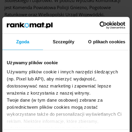
Sobieskiego i Dąbrówki. W pobliżu Wydziału Komunikacji
jest Komenda Powiatowa Policji Gniezno, Pogotowie
Ratunkowe oraz Wielkopolski Urząd Wojewódzki.
Zgoda
Szczegóły
O plikach cookies
Oceń stronę
4,90
Używamy plików cookie
Używamy plików cookie i innych narzędzi śledzących
(np. Pixel lub API), aby mierzyć wydajność,
Artykuły i porady
dostosowywać nasz marketing i zapewniać lepsze
wrażenia z korzystania z naszej witryny.
Twoje dane (w tym dane osobowe) zebrane za
pośrednictwem plików cookies mogą zostać
wykorzystane także do personalizacji wyświetlanych Ci
reklam. Niektóre informacje, które zbieramy,
udostępniamy również naszym mediom