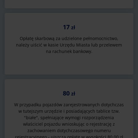
17
zł
Opłatę skarbową za udzielone pełnomocnictwo,
należy uiścić w kasie Urzędu Miasta lub przelewem
na rachunek bankowy.
80
zł
W przypadku pojazdów zarejestrowanych dotychczas
w tutejszym urzędzie i posiadających tablice tzw.
"białe", spełniające wymogi rozporządzenia
właściciel pojazdu wnioskując o rejestrację z
zachowaniem dotychczasowego numeru
rejestracyjnego - uiszcza opłatę w wysokości 80,00 zł