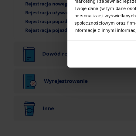
marketing i zapewniać lepsze
Rejestracja nowego pojazdu sprowadzonego spoza
Twoje dane (w tym dane oso
Rejestracja używanego pojazdu sprowadzonego z 
personalizacji wyświetlanyc
Rejestracja pojazdu złożonego samodzielnie (ty
społecznościowym oraz firmo
Rejestracja pojazdu zarejestrowanego na terenie
informacje z innymi informac
Dowód rejestracyjny
Wyrejestrowanie
Inne