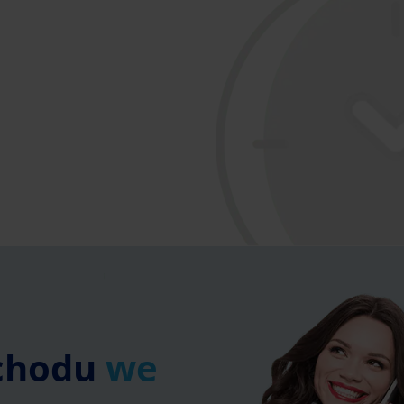
chodu
we