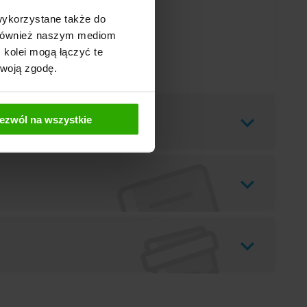
wykorzystane także do
y również naszym mediom
 kolei mogą łączyć te
Twoją zgodę.
ezwól na wszystkie