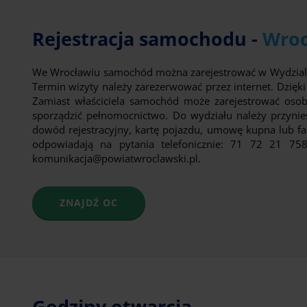
Rejestracja samochodu -
Wro
We Wrocławiu samochód można zarejestrować w Wydzial
Termin wizyty należy zarezerwować przez internet. Dzięki 
Zamiast właściciela samochód może zarejestrować oso
sporządzić pełnomocnictwo. Do wydziału należy przynie
dowód rejestracyjny, kartę pojazdu, umowę kupna lub fakt
odpowiadają na pytania telefonicznie: 71 72 21 75
komunikacja@powiatwroclawski.pl.
ZNAJDŹ OC
Godziny otwarcia