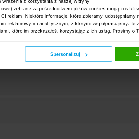
 wrażenia z korzystania z naszej witryny.
 Unii Europejskiej.
bowe) zebrane za pośrednictwem plików cookies mogą zostać 
Unii Europejskiej.
h Ci reklam. Niektóre informacje, które zbieramy, udostępniam
pu SAM).
m reklamowym i analitycznym, z którymi współpracujemy. Te z
 Polski.
jami, które im przekazałeś, korzystając z ich usług. Prosimy o 
Spersonalizuj
Z