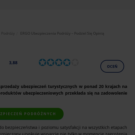
Aktualnie:
 Podróży
ERGO Ubezpieczenia Podróży – Podziel Się Opinią
3,88
OCEŃ
 sprzedaży ubezpieczeń turystycznych w ponad 20 krajach na
 produktów ubezpieczeniowych przekłada się na zadowolenie
EZPIECZEŃ PODRÓŻNYCH
 bezpieczeństwa i poziomu satysfakcji na wszystkich etapach
Ubezpieczony uzyskuje wsparcie nie tylko w momencie zagrożenia