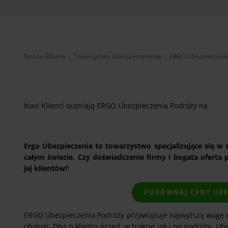
Strona Główna
Towarzystwa Ubezpieczeniowe
ERGO Ubezpieczenia
Nasi Klienci oceniają ERGO Ubezpieczenia Podróży na
Ergo Ubezpieczenia to towarzystwo specjalizujące się w
całym świecie. Czy doświadczenie firmy i bogata oferta
jej klientów?
PORÓWNAJ CENY UB
ERGO Ubezpieczenia Podróży przywiązuje najwyższą wagę do
obsługi. Dba o klienta przed, w trakcie jak i po podróży. 