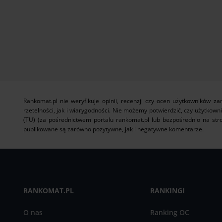
Rankomat.pl nie weryfikuje opinii, recenzji czy ocen użytkowników 
rzetelności, jak i wiarygodności. Nie możemy potwierdzić, czy użytkown
(TU) (za pośrednictwem portalu rankomat.pl lub bezpośrednio na stro
publikowane są zarówno pozytywne, jak i negatywne komentarze.
RANKOMAT.PL
RANKINGI
O nas
Ranking OC