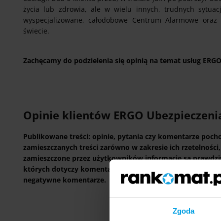
życia lub zdrowia, ale w wielu innych, trudnych sytua
wyspecjalizowane, całodobowe Centrum Alarmowe oraz
świecie.
Zachęcamy do podzielenia się opinią na temat usług ERG
Opinie klientów ERGO Ubezpieczeni
Publikowane treści: opinie, pytania czy komentarze poc
zamieszczanych treści zarówno w zakresie ich rzetelności
zamieszczone przez użytkowników informacje są prawdziwe,
których dotyczy komentarz. Jednocześnie informujemy, ż
negatywne komentarze.
Zgoda