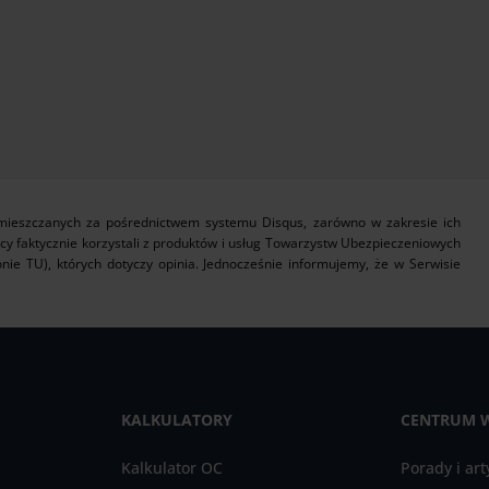
zamieszczanych za pośrednictwem systemu Disqus, zarówno w zakresie ich
icy faktycznie korzystali z produktów i usług Towarzystw Ubezpieczeniowych
nie TU), których dotyczy opinia. Jednocześnie informujemy, że w Serwisie
KALKULATORY
CENTRUM 
Kalkulator OC
Porady i art