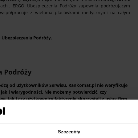
cjach,. ERGO Ubezpieczenia Podróży zapewnia podróżującym
 współpracuje z wieloma placówkami medycznymi na całym
O Ubezpieczenia Podróży.
a Podróży
hodzą od użytkowników Serwisu. Rankomat.pl nie weryfikuje
, jak i wiarygodności. Nie możemy potwierdzić, czy
 jak i czy użytkownicy faktycznie skorzystali z usług firm,
e w Serwisie publikowane są zarówno pozytywne, jak i
Szczegóły