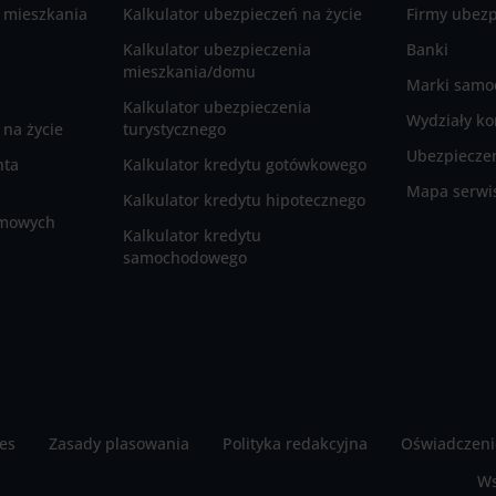
 mieszkania
Kalkulator ubezpieczeń na życie
Firmy ubez
Kalkulator ubezpieczenia
Banki
mieszkania/domu
Marki sam
Kalkulator ubezpieczenia
Wydziały ko
na życie
turystycznego
Ubezpieczen
nta
Kalkulator kredytu gotówkowego
Mapa serwi
Kalkulator kredytu hipotecznego
rmowych
Kalkulator kredytu
samochodowego
ies
Zasady plasowania
Polityka redakcyjna
Oświadczeni
Ws