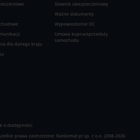
pieczeniowe
Słownik ubezpieczeniowy
Ważne dokumenty
ochodowe
Wypowiedzenie OC
munikacji
Umowa kupna/sprzedaży
samochodu
ia dla danego kraju
su
e o dostępności
zelkie prawa zastrzeżone:
Rankomat.pl sp. z o.o. 2008-2026