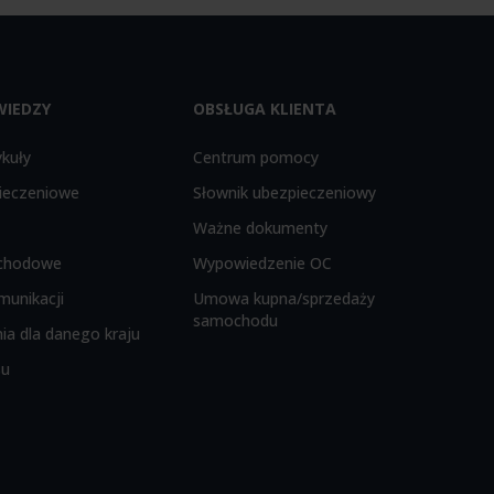
WIEDZY
OBSŁUGA KLIENTA
ykuły
Centrum pomocy
ieczeniowe
Słownik ubezpieczeniowy
Ważne dokumenty
chodowe
Wypowiedzenie OC
munikacji
Umowa kupna/sprzedaży
samochodu
ia dla danego kraju
su