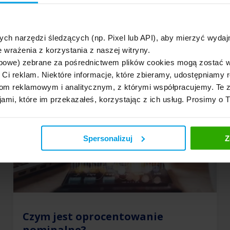
niezwykle powszechne. Pozwalają uzyskać środki
pieniężne na realizację […]
ych narzędzi śledzących (np. Pixel lub API), aby mierzyć wyd
 wrażenia z korzystania z naszej witryny.
bowe) zebrane za pośrednictwem plików cookies mogą zostać 
h Ci reklam. Niektóre informacje, które zbieramy, udostępniam
m reklamowym i analitycznym, z którymi współpracujemy. Te z
jami, które im przekazałeś, korzystając z ich usług. Prosimy o 
Spersonalizuj
Z
Czym jest oprocentowanie
nominalne?