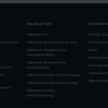
KALKULATORY
CENTRUM 
Kalkulator OC
Porady i art
mieszkania i
Kalkulator ubezpieczeń na życie
Firmy ubezp
Kalkulator ubezpieczenia
Banki
mieszkania/domu
Marki samo
Kalkulator ubezpieczenia
Wydziały ko
na życie
turystycznego
Ubezpieczen
nta
Kalkulator kredytu gotówkowego
Mapa serwi
Kalkulator kredytu hipotecznego
rmowych
Kalkulator kredytu
samochodowego