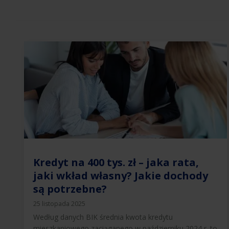
Kredyt na 400 tys. zł – jaka rata,
jaki wkład własny? Jakie dochody
są potrzebne?
25 listopada 2025
Według danych BIK średnia kwota kredytu
mieszkaniowego zaciąganego w październiku 2024 r. to