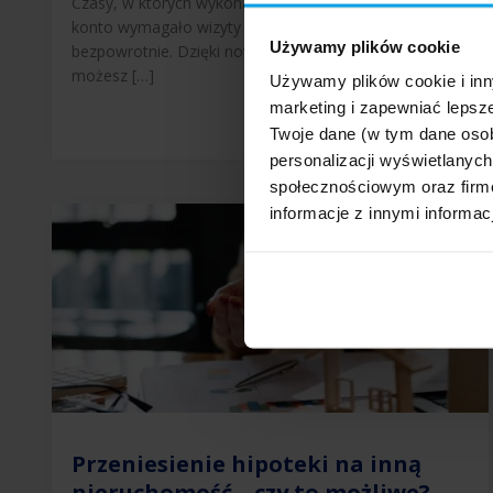
Czasy, w których wykonanie przelewu środków na inne
konto wymagało wizyty w banku, minęły już
Używamy plików cookie
bezpowrotnie. Dzięki nowoczesnym technologiom
możesz […]
Używamy plików cookie i inn
marketing i zapewniać lepsze
Twoje dane (w tym dane oso
personalizacji wyświetlanyc
społecznościowym oraz firmo
informacje z innymi informac
Przeniesienie hipoteki na inną
nieruchomość – czy to możliwe?