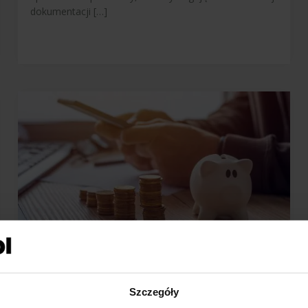
dokumentacji […]
Co to jest kredyt?
29 sierpnia 2024
Kredyty są wykorzystywane zarówno przez
Szczegóły
przedsiębiorców, jak i osoby fizyczne. Obecnie są