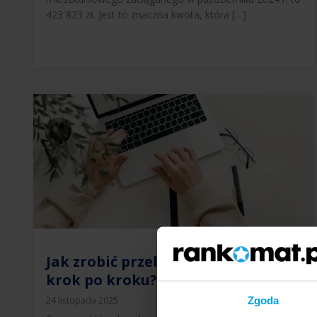
423 823 zł. Jest to znaczna kwota, która […]
Jak zrobić przelew przez Internet
krok po kroku?
Zgoda
24 listopada 2025