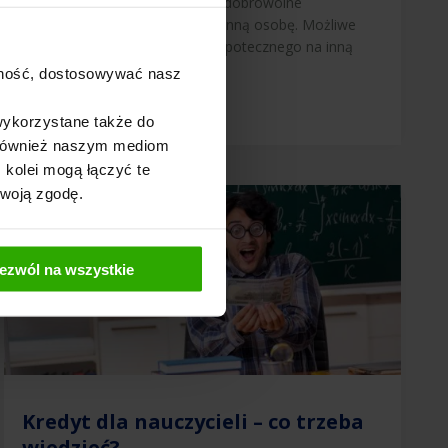
Cesja kredytu hipotecznego to dobrowolne
przeniesienie zobowiązania na inną osobę. Możliwe
jest też przeniesienie kredytu hipotecznego na inną
nieruchomość. Cesję […]
ajność, dostosowywać nasz
wykorzystane także do
y również naszym mediom
 kolei mogą łączyć te
Twoją zgodę.
ezwól na wszystkie
Kredyt dla nauczycieli – co trzeba
wiedzieć?