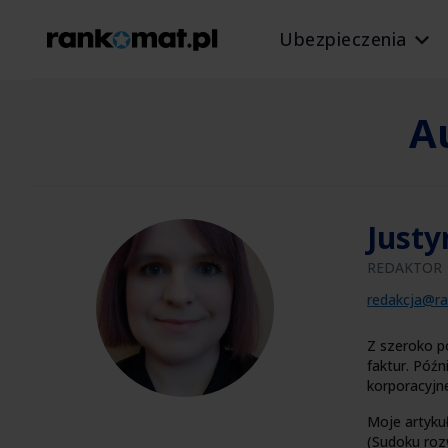
Ubezpieczenia
A
Justy
REDAKTOR
redakcja@ra
Z szeroko p
faktur. Póź
korporacyjn
Moje artykuł
(Sudoku rozw