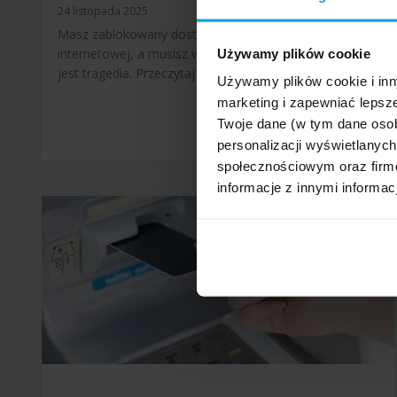
24 listopada 2025
Masz zablokowany dostęp do bankowości
internetowej, a musisz wykonać pilną operację? To nie
Używamy plików cookie
jest tragedia. Przeczytaj poniższy artykuł, a dowiesz […]
Używamy plików cookie i inn
marketing i zapewniać lepsze
Twoje dane (w tym dane oso
personalizacji wyświetlanyc
społecznościowym oraz firmo
informacje z innymi informac