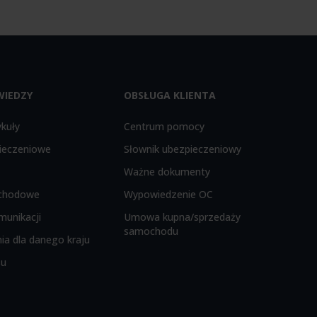
WIEDZY
OBSŁUGA KLIENTA
ykuły
Centrum pomocy
ieczeniowe
Słownik ubezpieczeniowy
Ważne dokumenty
chodowe
Wypowiedzenie OC
munikacji
Umowa kupna/sprzedaży
samochodu
ia dla danego kraju
su