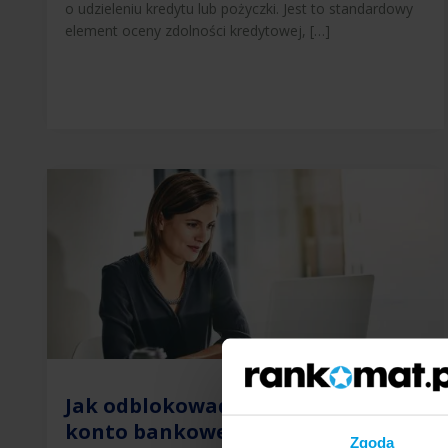
o udzieleniu kredytu lub pożyczki. Jest to standardowy
element oceny zdolności kredytowej, […]
Jak odblokować internetowe
konto bankowe?
Zgoda