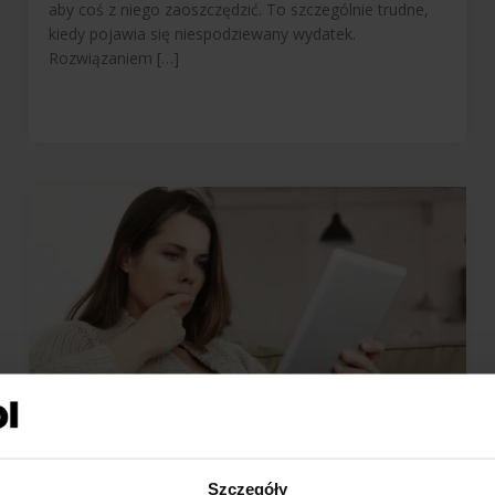
aby coś z niego zaoszczędzić. To szczególnie trudne,
kiedy pojawia się niespodziewany wydatek.
Rozwiązaniem […]
Jak usunąć konto PayPal?
24 listopada 2025
Szczegóły