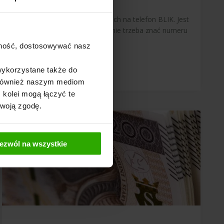
24 listopada 2025
Na pewno słyszałeś o przelewach na telefon BLIK. Jest
to system płatności, w którym nie trzeba znać numeru
rachunku odbiorcy, […]
ajność, dostosowywać nasz
wykorzystane także do
y również naszym mediom
 kolei mogą łączyć te
Twoją zgodę.
ezwól na wszystkie