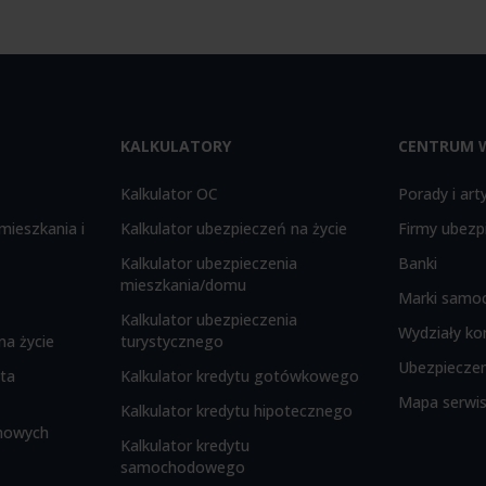
KALKULATORY
CENTRUM 
Kalkulator OC
Porady i art
mieszkania i
Kalkulator ubezpieczeń na życie
Firmy ubezp
Kalkulator ubezpieczenia
Banki
mieszkania/domu
Marki samo
Kalkulator ubezpieczenia
Wydziały ko
na życie
turystycznego
Ubezpieczen
nta
Kalkulator kredytu gotówkowego
Mapa serwi
Kalkulator kredytu hipotecznego
rmowych
Kalkulator kredytu
samochodowego