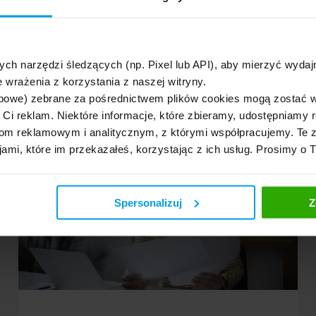
Posiadasz konto PayPal, ale go nie używasz? Możesz
je usunąć, jeżeli nie chcesz ponosić opłaty za brak
aktywności na koncie. […]
ych narzędzi śledzących (np. Pixel lub API), aby mierzyć wyd
 wrażenia z korzystania z naszej witryny.
bowe) zebrane za pośrednictwem plików cookies mogą zostać 
h Ci reklam. Niektóre informacje, które zbieramy, udostępniam
m reklamowym i analitycznym, z którymi współpracujemy. Te z
jami, które im przekazałeś, korzystając z ich usług. Prosimy o 
Spersonalizuj
Z