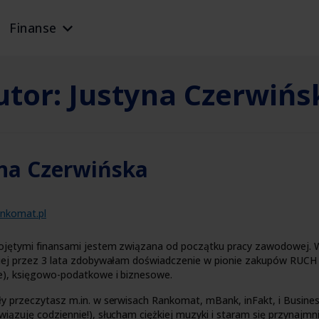
Finanse
utor:
Justyna Czerwińs
na Czerwińska
nkomat.pl
ojętymi finansami jestem związana od początku pracy zawodowej. W
niej przez 3 lata zdobywałam doświadczenie w pionie zakupów RUCH S
e), księgowo-podatkowe i biznesowe.
y przeczytasz m.in. w serwisach Rankomat, mBank, inFakt, i Business
iązuję codziennie!), słucham ciężkiej muzyki i staram się przynajmni