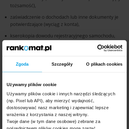
tożsamość),
zaświadczenie o dochodach lub inne dokumenty je
potwierdzające (wyciąg z konta),
kserokopia dowodu rejestracyjnego samochodu,
zaświadczenie o braku wpisu pojazdu jako zastaw,
dokument dotyczący zakupu samochodu (fakturę lub
Zgoda
Szczegóły
O plikach cookies
umowę kupna-sprzedaży).
Jakie są zalety i wady kredytu
Używamy plików cookie
samochodowego w Banku BNP
Używamy plików cookie i innych narzędzi śledzących
Paribas?
(np. Pixel lub API), aby mierzyć wydajność,
dostosowywać nasz marketing i zapewniać lepsze
Kredyty samochodowe są bardzo szeroką, a jednocześnie nie
wrażenia z korzystania z naszej witryny.
tak popularną jak kredyty gotówkowe grupą produktów. Często
Twoje dane (w tym dane osobowe) zebrane za
w ofercie brakuje konkretów, a szczegóły trzeba sprawdzić na
pośrednictwem plików cookies mogą zostać