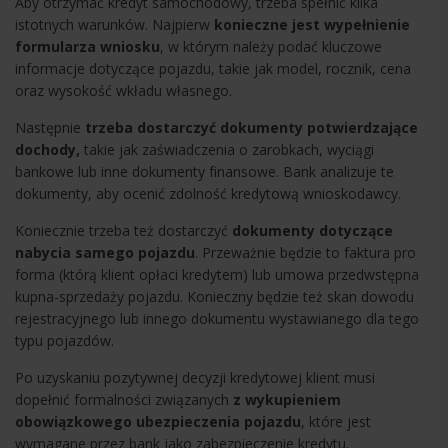
Aby otrzymać kredyt samochodowy, trzeba spełnić kilka
istotnych warunków. Najpierw
konieczne jest wypełnienie
formularza wniosku
, w którym należy podać kluczowe
informacje dotyczące pojazdu, takie jak model, rocznik, cena
oraz wysokość wkładu własnego.
Następnie
trzeba dostarczyć dokumenty potwierdzające
dochody,
takie jak zaświadczenia o zarobkach, wyciągi
bankowe lub inne dokumenty finansowe. Bank analizuje te
dokumenty, aby ocenić zdolność kredytową wnioskodawcy.
Koniecznie trzeba też dostarczyć
dokumenty dotyczące
nabycia samego pojazdu
. Przeważnie będzie to faktura pro
forma (którą klient opłaci kredytem) lub umowa przedwstępna
kupna-sprzedaży pojazdu. Konieczny będzie też skan dowodu
rejestracyjnego lub innego dokumentu wystawianego dla tego
typu pojazdów.
Po uzyskaniu pozytywnej decyzji kredytowej klient musi
dopełnić formalności związanych
z wykupieniem
obowiązkowego ubezpieczenia pojazdu
, które jest
wymagane przez bank jako zabezpieczenie kredytu.