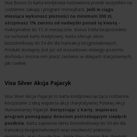
Visa Bonus to karta kredytowa nastawiona przede wszystkim na
codzienne zakupy i program moneyback.
Jeśli w ciągu
miesiąca
wykonasz płatności na minimum 300 zł,
otrzymasz 1% zwrotu od nadwyżki ponad tę kwotę
–
maksymalnie do 15 zł miesięcznie. Bonus trafia bezpośrednio
na rachunek karty kredytowej. Karta oferuje okres
bezodsetkowy do 54 dni dla transakcji bezgotówkowych.
Produkt dostępny jest już od stosunkowo niskiego poziomu
dochodu i można nim płacić zarówno w sklepach stacjonarnych,
jak i online.
Visa Silver Akcja Pajacyk
Visa Silver Akcja Pajacyk to karta kredytowa łącząca codzienne
korzystanie z ideą wsparcia akcji charytatywnej Polskiej Akcji
Humanitarnej Pajacyk.
Korzystając z karty, wspierasz
program pomagający dzieciom potrzebującym ciepłych
posiłków
. Karta zapewnia okres bezodsetkowy do 54 dni dla
transakcji bezgotówkowych oraz możliwość płatności
mobilnych, m.in. Google Pay, Apple Pay i Garmin Pay. Produkt