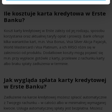
Ile kosztuje karta kredytowa w Erste
Banku?
Koszt karty kredytowej w Erste zależy od jej rodzaju, sposobu
korzystania oraz aktualnej taryfy opłat i prowizji. Bank oferuje
kilka wariantów kart, m.in. Visa Bonus, Visa Silver Akcja Pajacyk,
World Mastercard i Visa Platinum, a ich RRSO różni się w
zależności od produktu. Dodatkowe koszty mogą pojawić się
m.in. przy wypłacie gotówki z karty, przelewie z rachunku karty
albo braku spłaty zadłużenia w terminie.
Jak wygląda spłata karty kredytowej
w Erste Banku?
Zadłużenie na karcie kredytowej możesz spłacić automatycznie
z Twojego rachunku – w całości albo w minimalnej wymaganej
kwocie. Usługa automatycznej spłaty jest bezpłatna. Możesz