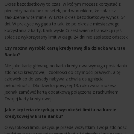
Okres bezodsetkowy to czas, w którym możesz korzystać z
pieniędzy banku bez odsetek, pod warunkiem, że spłacisz
zadłużenie w terminie. W Erste okres bezodsetkowy wynosi 54
dni. W praktyce wygląda to tak, że po okresie miesięcznego
korzystania z karty, bank wyśle Ci zestawienie transakcji i jeśli
spłacisz wykorzystany limit w ciągu 24 dni nie zapłacisz odsetek.
Czy można wyrobić kartę kredytową dla dziecka w Erste
Banku?
Nie jako kartę główną, bo karta kredytowa wymaga posiadania
zdolności kredytowej i zdolności do czynności prawych, a tę
człowiek co do zasady nabywa z chwilą osiągnięcia
pełnoletności. Dla dziecka powyżej 13. roku życia możesz
jednak zamówić kartę dodatkową połączoną z rachunkiem
Twojej karty kredytowej.
Jakie kryteria decydują o wysokości limitu na karcie
kredytowej w Erste Banku?
O wysokości limitu decyduje przede wszystkim Twoja zdolność
kredytowa oraz rodzaj wybranej karty. Minimalny limit wynosi 1