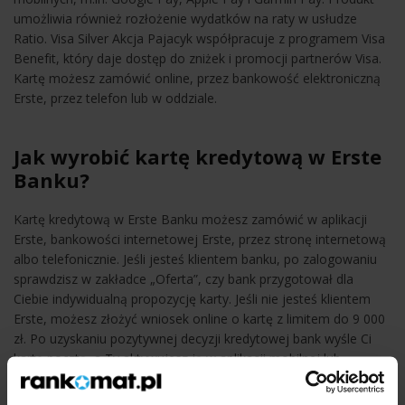
umożliwia również rozłożenie wydatków na raty w usłudze
Ratio. Visa Silver Akcja Pajacyk współpracuje z programem Visa
Benefit, który daje dostęp do zniżek i promocji partnerów Visa.
Kartę możesz zamówić online, przez bankowość elektroniczną
Erste, przez telefon lub w oddziale.
Jak wyrobić kartę kredytową w Erste
Banku?
Kartę kredytową w Erste Banku możesz zamówić w aplikacji
Erste, bankowości internetowej Erste, przez stronę internetową
albo telefonicznie. Jeśli jesteś klientem banku, po zalogowaniu
sprawdzisz w zakładce „Oferta”, czy bank przygotował dla
Ciebie indywidualną propozycję karty. Jeśli nie jesteś klientem
Erste, możesz złożyć wniosek online o kartę z limitem do 9 000
zł. Po uzyskaniu pozytywnej decyzji kredytowej bank wyśle Ci
kartę pocztą, a Ty aktywujesz ją w aplikacji mobilnej lub
bankowości internetowej.