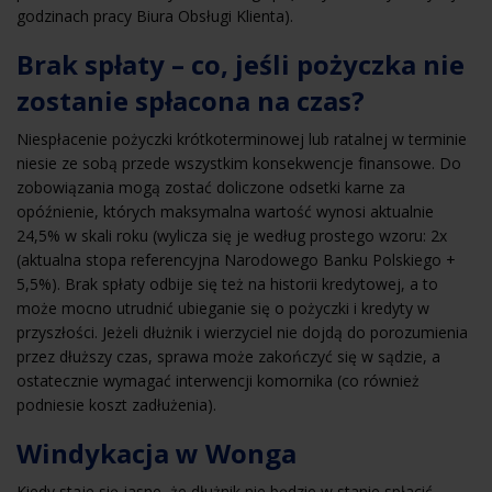
godzinach pracy Biura Obsługi Klienta).
Brak spłaty – co, jeśli pożyczka nie
zostanie spłacona na czas?
Niespłacenie pożyczki krótkoterminowej lub ratalnej w terminie
niesie ze sobą przede wszystkim konsekwencje finansowe. Do
zobowiązania mogą zostać doliczone odsetki karne za
opóźnienie, których maksymalna wartość wynosi aktualnie
24,5% w skali roku (wylicza się je według prostego wzoru: 2x
(aktualna stopa referencyjna Narodowego Banku Polskiego +
5,5%). Brak spłaty odbije się też na historii kredytowej, a to
może mocno utrudnić ubieganie się o pożyczki i kredyty w
przyszłości. Jeżeli dłużnik i wierzyciel nie dojdą do porozumienia
przez dłuższy czas, sprawa może zakończyć się w sądzie, a
ostatecznie wymagać interwencji komornika (co również
podniesie koszt zadłużenia).
Windykacja w Wonga
Kiedy staje się jasne, że dłużnik nie będzie w stanie spłacić