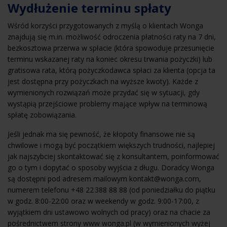
Wydłużenie terminu spłaty
Wśród korzyści przygotowanych z myślą o klientach Wonga
znajdują się m.in. możliwość odroczenia płatności raty na 7 dni,
bezkosztowa przerwa w spłacie (która spowoduje przesunięcie
terminu wskazanej raty na koniec okresu trwania pożyczki) lub
gratisowa rata, którą pożyczkodawca spłaci za klienta (opcja ta
jest dostępna przy pożyczkach na wyższe kwoty). Każde z
wymienionych rozwiązań może przydać się w sytuacji, gdy
wystąpią przejściowe problemy mające wpływ na terminową
spłatę zobowiązania.
Jeśli jednak ma się pewność, że kłopoty finansowe nie są
chwilowe i mogą być początkiem większych trudności, najlepiej
jak najszybciej skontaktować się z konsultantem, poinformować
go o tym i dopytać o sposoby wyjścia z długu. Doradcy Wonga
są dostępni pod adresem mailowym kontakt@wonga.com,
numerem telefonu +48 22 388 88 88 (od poniedziałku do piątku
w godz. 8:00-22:00 oraz w weekendy w godz. 9:00-17:00, z
wyjątkiem dni ustawowo wolnych od pracy) oraz na chacie za
pośrednictwem strony www wonga.pl (w wymienionych wyżej