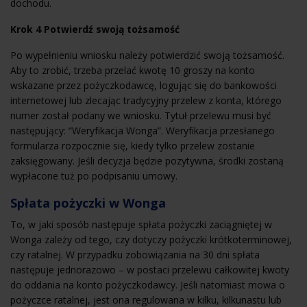
dochodu.
Krok 4 Potwierdź swoją tożsamość
Po wypełnieniu wniosku należy potwierdzić swoją tożsamość.
Aby to zrobić, trzeba przelać kwotę 10 groszy na konto
wskazane przez pożyczkodawcę, logując się do bankowości
internetowej lub zlecając tradycyjny przelew z konta, którego
numer został podany we wniosku. Tytuł przelewu musi być
następujący: “Weryfikacja Wonga”. Weryfikacja przesłanego
formularza rozpocznie się, kiedy tylko przelew zostanie
zaksięgowany. Jeśli decyzja będzie pozytywna, środki zostaną
wypłacone tuż po podpisaniu umowy.
Spłata pożyczki w Wonga
To, w jaki sposób następuje spłata pożyczki zaciągniętej w
Wonga zależy od tego, czy dotyczy pożyczki krótkoterminowej,
czy ratalnej. W przypadku zobowiązania na 30 dni spłata
następuje jednorazowo – w postaci przelewu całkowitej kwoty
do oddania na konto pożyczkodawcy. Jeśli natomiast mowa o
pożyczce ratalnej, jest ona regulowana w kilku, kilkunastu lub