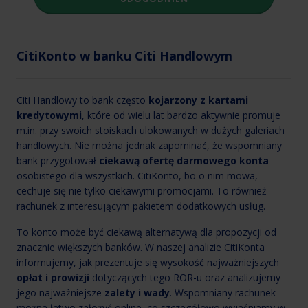
CitiKonto w banku Citi Handlowym
Citi Handlowy to bank często
kojarzony z kartami
kredytowymi
, które od wielu lat bardzo aktywnie promuje
m.in. przy swoich stoiskach ulokowanych w dużych galeriach
handlowych. Nie można jednak zapominać, że wspomniany
bank przygotował
ciekawą ofertę darmowego konta
osobistego dla wszystkich. CitiKonto, bo o nim mowa,
cechuje się nie tylko ciekawymi promocjami. To również
rachunek z interesującym pakietem dodatkowych usług.
To konto może być ciekawą alternatywą dla propozycji od
znacznie większych banków. W naszej analizie CitiKonta
informujemy, jak prezentuje się wysokość najważniejszych
opłat i prowizji
dotyczących tego ROR-u oraz analizujemy
jego najważniejsze
zalety i wady
. Wspomniany rachunek
można łatwo założyć online, co szczegółowo wyjaśniamy w