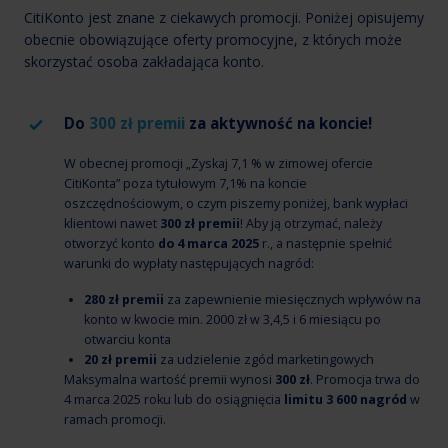
CitiKonto jest znane z ciekawych promocji. Poniżej opisujemy
obecnie obowiązujące oferty promocyjne, z których może
skorzystać osoba zakładająca konto.
Do
300 zł premii
za aktywność na koncie!
W obecnej promocji „Zyskaj 7,1 % w zimowej ofercie
CitiKonta” poza tytułowym 7,1% na koncie
oszczędnościowym, o czym piszemy poniżej, bank wypłaci
klientowi nawet
300 zł premii
! Aby ją otrzymać, należy
otworzyć konto
do 4 marca 2025
r., a następnie spełnić
warunki do wypłaty następujących nagród:
280 zł premii
za zapewnienie miesięcznych wpływów na
konto w kwocie min. 2000 zł w 3,4,5 i 6 miesiącu po
otwarciu konta
20 zł premii
za udzielenie zgód marketingowych
Maksymalna wartość premii wynosi
300 zł
. Promocja trwa do
4 marca 2025 roku lub do osiągnięcia
limitu 3 600 nagród
w
ramach promocji.