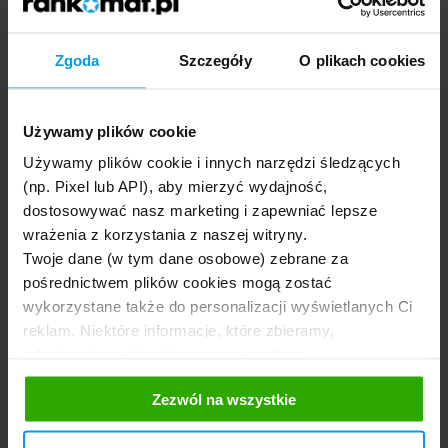
Zgoda
Szczegóły
O plikach cookies
02.
Online przez stronę banku
Używamy plików cookie
Najwygodniejszym rozwiązaniem jest założenie
CitiKonta poprzez stronę banku. Potrzeba do tego
Używamy plików cookie i innych narzędzi śledzących
jedynie telefonu lub komputera i dowodu
osobistego. Cały proces potrwa ok. 15 minut.
(np. Pixel lub API), aby mierzyć wydajność,
Trzeba wykonać zdjęcie dowodu osobistego i selfie.
dostosowywać nasz marketing i zapewniać lepsze
wrażenia z korzystania z naszej witryny.
Twoje dane (w tym dane osobowe) zebrane za
pośrednictwem plików cookies mogą zostać
ZAŁÓŻ CITIKONTO BEZ WYCHODZENIA Z
wykorzystane także do personalizacji wyświetlanych Ci
DOMU!
reklam. Niektóre informacje, które zbieramy,
udostępniamy również naszym mediom
społecznościowym oraz firmom reklamowym i
Zezwól na wszystkie
analitycznym, z którymi współpracujemy. Te z kolei
Dodatkowe produkty i usługi
mogą łączyć te informacje z innymi informacjami, które