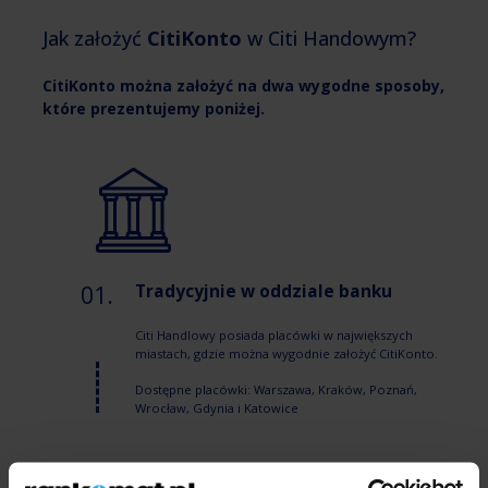
Jak założyć
CitiKonto
w Citi Handowym?
CitiKonto można założyć na dwa wygodne sposoby,
które prezentujemy poniżej.
01.
Tradycyjnie w oddziale banku
Citi Handlowy posiada placówki w największych
miastach, gdzie można wygodnie założyć CitiKonto.
Dostępne placówki: Warszawa, Kraków, Poznań,
Wrocław, Gdynia i Katowice