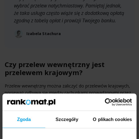
wybrać przelew natychmiastowy. Pamiętaj jednak,
że taka usługa często wiąże się z dodatkową opłatą
zgodną z tabelą opłat i prowizji Twojego banku.
Izabela Stachura
Czy przelew wewnętrzny jest
przelewem krajowym?
Przelew wewnętrzny można zaliczyć do przelewów krajowych,
ponieważ odbywa się między rachunkami prowadzonymi przez
ten sam bank, działający w danym kraju. W tym przypadku
kluczowe znaczenie ma to, że zarówno konto nadawcy, jak i
odbiorcy znajduje się w jednej instytucji.
Zgoda
Szczegóły
O plikach cookies
Obok przelewów krajowych, funkcjonują jeszcze przelewy
zagraniczne. Przelew zagraniczny to taki, w którym
konto
adresata przelewu znajduje się w zagranicznym banku
,