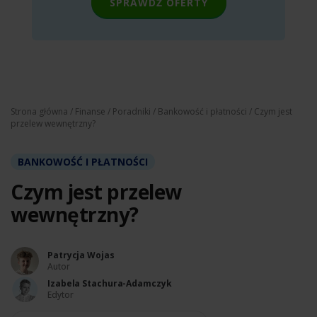
SPRAWDŹ OFERTY
Strona główna
/
Finanse
/
Poradniki
/
Bankowość i płatności
/ Czym jest
przelew wewnętrzny?
BANKOWOŚĆ I PŁATNOŚCI
Czym jest przelew
wewnętrzny?
Patrycja Wojas
Autor
Izabela Stachura-Adamczyk
Edytor