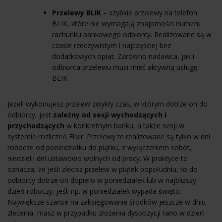
Przelewy BLIK
– szybkie przelewy na telefon
BLIK, które nie wymagają znajomości numeru
rachunku bankowego odbiorcy. Realizowane są w
czasie rzeczywistym i najczęściej bez
dodatkowych opłat. Zarówno nadawca, jak i
odbiorca przelewu musi mieć aktywną usługę
BLIK.
Jeżeli wykonujesz przelew zwykły czas, w którym dotrze on do
odbiorcy, jest
zależny od sesji wychodzących i
przychodzących
w konkretnym banku, a także sesji w
systemie rozliczeń Elixir.
Przelewy te realizowane są tylko w dni
robocze od poniedziałku do piątku, z wyłączeniem sobót,
niedziel i dni ustawowo wolnych od pracy. W praktyce to
oznacza, że jeśli zlecisz przelew w piątek popołudniu, to do
odbiorcy dotrze on dopiero w poniedziałek lub w najbliższy
dzień roboczy, jeśli np. w poniedziałek wypada święto.
Największe szanse na zaksięgowanie środków jeszcze w dniu
zlecenia, masz w przypadku złożenia dyspozycji rano w dzień