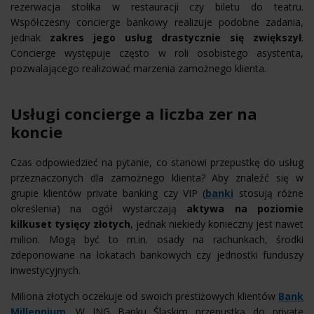
rezerwacja stolika w restauracji czy biletu do teatru.
Współczesny concierge bankowy realizuje podobne zadania,
jednak
zakres jego usług drastycznie się zwiększył
.
Concierge występuje często w roli osobistego asystenta,
pozwalającego realizować marzenia zamożnego klienta.
Usługi concierge a liczba zer na
koncie
Czas odpowiedzieć na pytanie, co stanowi przepustkę do usług
przeznaczonych dla zamożnego klienta? Aby znaleźć się w
grupie klientów private banking czy VIP (
banki
stosują różne
określenia) na ogół wystarczają
aktywa na poziomie
kilkuset tysięcy złotych
, jednak niekiedy konieczny jest nawet
milion. Mogą być to m.in. osady na rachunkach, środki
zdeponowane na lokatach bankowych czy jednostki funduszy
inwestycyjnych.
Miliona złotych oczekuje od swoich prestiżowych klientów
Bank
Millennium
. W ING Banku Śląskim przepustką do private