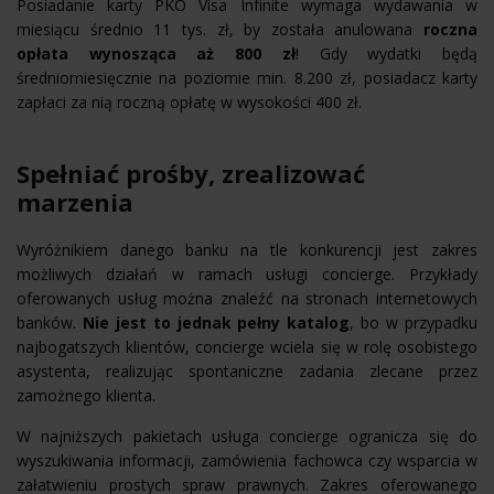
Posiadanie karty PKO Visa Infinite wymaga wydawania w
miesiącu średnio 11 tys. zł, by została anulowana
roczna
opłata wynosząca aż 800 zł
! Gdy wydatki będą
średniomiesięcznie na poziomie min. 8.200 zł, posiadacz karty
zapłaci za nią roczną opłatę w wysokości 400 zł.
Spełniać prośby, zrealizować
marzenia
Wyróżnikiem danego banku na tle konkurencji jest zakres
możliwych działań w ramach usługi concierge. Przykłady
oferowanych usług można znaleźć na stronach internetowych
banków.
Nie jest to jednak pełny katalog
, bo w przypadku
najbogatszych klientów, concierge wciela się w rolę osobistego
asystenta, realizując spontaniczne zadania zlecane przez
zamożnego klienta.
W najniższych pakietach usługa concierge ogranicza się do
wyszukiwania informacji, zamówienia fachowca czy wsparcia w
załatwieniu prostych spraw prawnych. Zakres oferowanego