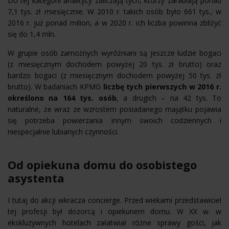
Do tej kategorii analitycy zaliczają tych, którzy zarabiają ponad
7,1 tys. zł miesięcznie. W 2010 r. takich osób było 661 tys., w
2016 r. już ponad milion, a w 2020 r. ich liczba powinna zbliżyć
się do 1,4 mln.
W grupie osób zamożnych wyróżniani są jeszcze ludzie bogaci
(z miesięcznym dochodem powyżej 20 tys. zł brutto) oraz
bardzo bogaci (z miesięcznym dochodem powyżej 50 tys. zł
brutto). W badaniach KPMG
liczbę tych pierwszych w 2016 r.
określono na 164 tys. osób
, a drugich – na 42 tys. To
naturalne, że wraz ze wzrostem posiadanego majątku pojawia
się potrzeba powierzania innym swoich codziennych i
niespecjalnie lubianych czynności.
Od opiekuna domu do osobistego
asystenta
I tutaj do akcji wkracza concierge. Przed wiekami przedstawiciel
tej profesji był dozorcą i opiekunem domu. W XX w. w
ekskluzywnych hotelach załatwiał różne sprawy gości, jak