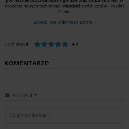
pomnażanie oszczędności na giełdzie oraz śledzenie zmian w
obszarze nowych technologii. Właściciel dwóch kotów - Pestki i
Czarka.
Zobacz inne wpisy tego autora »
Oceń artykuł
4.9
KOMENTARZE:
Subskrybuj