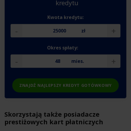
kredytu
Kwota kredytu:
-
+
zł
Okres spłaty:
-
+
mies.
ZNAJDŹ NAJLEPSZY KREDYT GOTÓWKOWY
Skorzystają także posiadacze
prestiżowych kart płatniczych