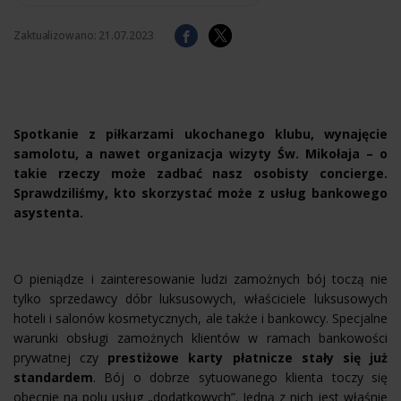
Zaktualizowano:
21.07.2023
Spotkanie z piłkarzami ukochanego klubu, wynajęcie
samolotu, a nawet organizacja wizyty Św. Mikołaja – o
takie rzeczy może zadbać nasz osobisty concierge.
Sprawdziliśmy, kto skorzystać może z usług bankowego
asystenta.
O pieniądze i zainteresowanie ludzi zamożnych bój toczą nie
tylko sprzedawcy dóbr luksusowych, właściciele luksusowych
hoteli i salonów kosmetycznych, ale także i bankowcy. Specjalne
warunki obsługi zamożnych klientów w ramach bankowości
prywatnej czy
prestiżowe karty płatnicze stały się już
standardem
. Bój o dobrze sytuowanego klienta toczy się
obecnie na polu usług „dodatkowych”. Jedną z nich jest właśnie