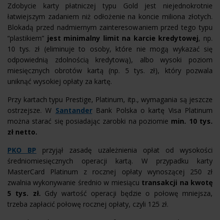
Zdobycie karty płatniczej typu Gold jest niejednokrotnie
łatwiejszym zadaniem niż odłożenie na koncie miliona złotych.
Blokadą przed nadmiernym zainteresowaniem przed tego typu
“plastikiem”
jest minimalny limit na karcie kredytowej
, np.
10 tys. zł (eliminuje to osoby, które nie mogą wykazać się
odpowiednią zdolnością kredytową), albo wysoki poziom
miesięcznych obrotów kartą (np. 5 tys. zł), który pozwala
uniknąć wysokiej opłaty za kartę.
Przy kartach typu Prestige, Platinum, itp., wymagania są jeszcze
ostrzejsze. W
Santander
Bank Polska o kartę Visa Platinum
można starać się posiadając zarobki na poziomie
min. 10 tys.
zł netto.
PKO BP
przyjął zasadę uzależnienia opłat od wysokości
średniomiesięcznych operacji kartą. W przypadku karty
MasterCard Platinum z rocznej opłaty wynoszącej 250 zł
zwalnia wykonywanie średnio w miesiącu
transakcji na kwotę
5 tys. zł.
Gdy wartość operacji będzie o połowę mniejsza,
trzeba zapłacić połowę rocznej opłaty, czyli 125 zł.