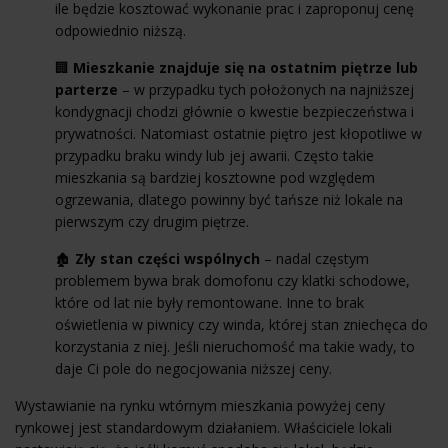
ile będzie kosztować wykonanie prac i zaproponuj cenę
odpowiednio niższą.
🏢
Mieszkanie znajduje się na ostatnim piętrze lub
parterze
– w przypadku tych położonych na najniższej
kondygnacji chodzi głównie o kwestie bezpieczeństwa i
prywatności. Natomiast ostatnie piętro jest kłopotliwe w
przypadku braku windy lub jej awarii. Często takie
mieszkania są bardziej kosztowne pod względem
ogrzewania, dlatego powinny być tańsze niż lokale na
pierwszym czy drugim piętrze.
🏚️
Zły stan części wspólnych
– nadal częstym
problemem bywa brak domofonu czy klatki schodowe,
które od lat nie były remontowane. Inne to brak
oświetlenia w piwnicy czy winda, której stan zniechęca do
korzystania z niej. Jeśli nieruchomość ma takie wady, to
daje Ci pole do negocjowania niższej ceny.
Wystawianie na rynku wtórnym mieszkania powyżej ceny
rynkowej jest standardowym działaniem. Właściciele lokali