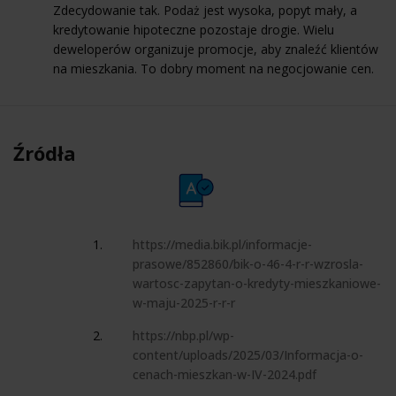
Zdecydowanie tak. Podaż jest wysoka, popyt mały, a
kredytowanie hipoteczne pozostaje drogie. Wielu
deweloperów organizuje promocje, aby znaleźć klientów
na mieszkania. To dobry moment na negocjowanie cen.
Źródła
https://media.bik.pl/informacje-
prasowe/852860/bik-o-46-4-r-r-wzrosla-
wartosc-zapytan-o-kredyty-mieszkaniowe-
w-maju-2025-r-r-r
https://nbp.pl/wp-
content/uploads/2025/03/Informacja-o-
cenach-mieszkan-w-IV-2024.pdf