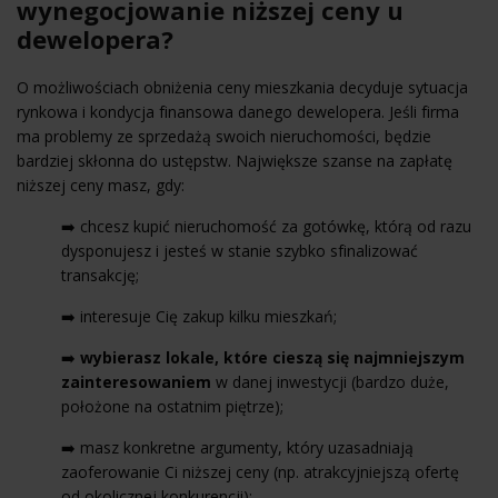
wynegocjowanie niższej ceny u
dewelopera?
O możliwościach obniżenia ceny mieszkania decyduje sytuacja
rynkowa i kondycja finansowa danego dewelopera. Jeśli firma
ma problemy ze sprzedażą swoich nieruchomości, będzie
bardziej skłonna do ustępstw. Największe szanse na zapłatę
niższej ceny masz, gdy:
➡️ chcesz kupić nieruchomość za gotówkę, którą od razu
dysponujesz i jesteś w stanie szybko sfinalizować
transakcję;
➡️ interesuje Cię zakup kilku mieszkań;
➡️
wybierasz lokale, które cieszą się najmniejszym
zainteresowaniem
w danej inwestycji (bardzo duże,
położone na ostatnim piętrze);
➡️ masz konkretne argumenty, który uzasadniają
zaoferowanie Ci niższej ceny (np. atrakcyjniejszą ofertę
od okolicznej konkurencji);