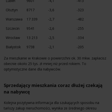
Lublin
9601
-4,1
-413
Olsztyn
8717
-3,6
-323
Warszawa
17 339
-2,7
-482
Szczecin
9541
-2,6
-255
Wrocław
13 213
-2,5
-334
Białystok
9738
-2,1
-205
Za mieszkanie w Krakowie o powierzchni ok. 30 mkw. zapłacisz
obecnie około 25 tys. zł mniej niż przed rokiem. To
optymistyczne dane dla nabywców.
Sprzedający mieszkania coraz dłużej czekają
na nabywcę
Kolejna pozytywna informacja dla szukających sposobu na
tańszy zakup nieruchomości, wynika ze średniego okresu