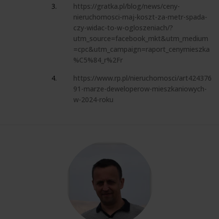
https://gratka.pl/blog/news/ceny-
nieruchomosci-maj-koszt-za-metr-spada-
czy-widac-to-w-ogloszeniach/?
utm_source=facebook_mkt&utm_medium
=cpc&utm_campaign=raport_cenymieszka
%C5%84_r%2Fr
https://www.rp.pl/nieruchomosci/art424376
91-marze-deweloperow-mieszkaniowych-
w-2024-roku