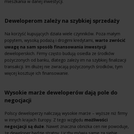
mieszkania w danej inwestycji.
Deweloperom zależy na szybkiej sprzedaży
Na korzyść kupujących działa wiele czynników. Poza małym
popytem, wysoką podażą i drogimi kredytami,
warto zwrócić
uwagę na sam sposób finansowania inwestycji
deweloperskich. Firmy często budują osiedla ze środków
pożyczonych od banku, dlatego zależy im na szybkiej finalizacji
transakcji. Im dłużej nie zwracają pożyczonych środków, tym
więcej kosztuje ich finansowanie.
Wysokie marże deweloperów dają pole do
negocjacji
Polscy deweloperzy naliczają wysokie marże – wyższe niż firmy
w innych krajach Europy. Z tego względu
możliwości
negocjacji są duże
. Nawet znaczna obniżka cen nie powoduje,
że deweloper będzie stratny. Liczby mówią same za siebie.