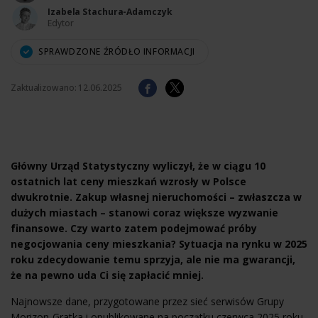
Izabela Stachura-Adamczyk
Edytor
SPRAWDZONE ŹRÓDŁO INFORMACJI
Zaktualizowano:
12.06.2025
Główny Urząd Statystyczny wyliczył, że w ciągu 10
ostatnich lat ceny mieszkań wzrosły w Polsce
dwukrotnie. Zakup własnej nieruchomości – zwłaszcza w
dużych miastach – stanowi coraz większe wyzwanie
finansowe. Czy warto zatem podejmować próby
negocjowania ceny mieszkania? Sytuacja na rynku w 2025
roku zdecydowanie temu sprzyja, ale nie ma gwarancji,
że na pewno uda Ci się zapłacić mniej.
Najnowsze dane, przygotowane przez sieć serwisów Grupy
Morizon-Gratka i opublikowane na początku czerwca 2025 roku,