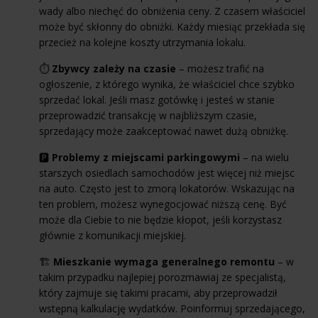
wady albo niechęć do obniżenia ceny. Z czasem właściciel
może być skłonny do obniżki. Każdy miesiąc przekłada się
przecież na kolejne koszty utrzymania lokalu.
⏱️
Zbywcy zależy na czasie
– możesz trafić na
ogłoszenie, z którego wynika, że właściciel chce szybko
sprzedać lokal. Jeśli masz gotówkę i jesteś w stanie
przeprowadzić transakcję w najbliższym czasie,
sprzedający może zaakceptować nawet dużą obniżkę.
🅿️
Problemy z miejscami parkingowymi
– na wielu
starszych osiedlach samochodów jest więcej niż miejsc
na auto. Często jest to zmorą lokatorów. Wskazując na
ten problem, możesz wynegocjować niższą cenę. Być
może dla Ciebie to nie będzie kłopot, jeśli korzystasz
głównie z komunikacji miejskiej.
🏗️
Mieszkanie wymaga generalnego remontu
– w
takim przypadku najlepiej porozmawiaj ze specjalistą,
który zajmuje się takimi pracami, aby przeprowadził
wstępną kalkulację wydatków. Poinformuj sprzedającego,