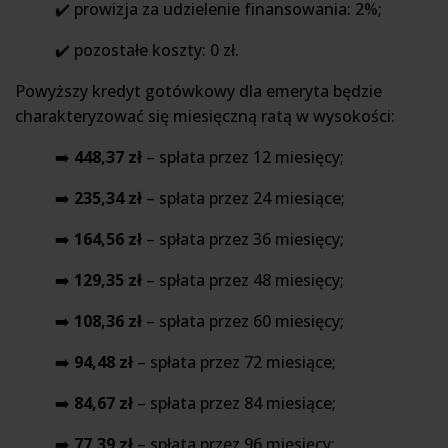
✔️ prowizja za udzielenie finansowania: 2%;
✔️ pozostałe koszty: 0 zł.
Powyższy kredyt gotówkowy dla emeryta będzie
charakteryzować się miesięczną ratą w wysokości:
➡️
448,37 zł
– spłata przez 12 miesięcy;
➡️
235,34 zł
– spłata przez 24 miesiące;
➡️
164,56 zł
– spłata przez 36 miesięcy;
➡️
129,35 zł
– spłata przez 48 miesięcy;
➡️
108,36 zł
– spłata przez 60 miesięcy;
➡️
94,48 zł
– spłata przez 72 miesiące;
➡️
84,67 zł
– spłata przez 84 miesiące;
➡️
77,39 zł
– spłata przez 96 miesięcy;