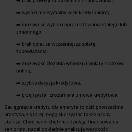
➡️ brak prowizji za udzielenie finansowania,
➡️ wysoki maksymalny wiek kredytobiorcy,
➡️ możliwość wyboru oprocentowania stałego lub
zmiennego,
➡️ brak opłat za wcześniejszą spłatę
zobowiązania,
➡️ możliwość złożenia wniosku i wpłaty środków
online,
➡️ szybka decyzja kredytowa,
➡️ przejrzysta i zrozumiała umowa kredytowa.
Zaciągnięcie kredytu dla emeryta to dziś powszechna
praktyka, z której mogą skorzystać także osoby
starsze. Choć banki chętnie udzielają finansowania
seniorom, nadal dokładnie analizują wysokość