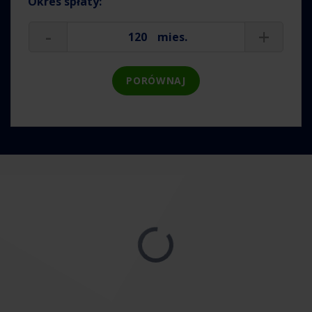
Okres spłaty:
-
+
mies.
PORÓWNAJ