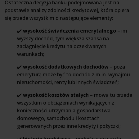
Ostateczna decyzja banku podejmowana jest na
podstawie analizy zdolności kredytowej, która opiera
się przede wszystkim o następujące elementy:
✔️
wysokość świadczenia emerytalnego
– im
wyższy dochód, tym większa szansa na
zaciągnięcie kredytu na oczekiwanych
warunkach;
✔️
wysokość dodatkowych dochodów
– poza
emeryturą może być to dochód z m.in. wynajmu
nieruchomości, renty lub innych świadczeń;
✔️
wysokość kosztów stałych
– mowa tu przede
wszystkim o obciążeniach wynikających z
konieczności utrzymania gospodarstwa
domowego, samochodu i kosztach
generowanych przez inne kredyty i pożyczki;
✔️
historię kredytową
– podejście do spłaty