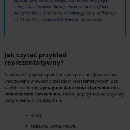
oprocentowanie stałe kredytu 6,27% rocznie będące
sumą stopy bazowej obowiązującej w banku (4,3%) i
marży banku (1,97%); dla
LTV
równego 56%. Kalkulacja
z 1.11.2025 r. na reprezentatywnym przykładzie.
Jak czytać przykład
reprezentatywny?
Banki w różny sposób podchodzą do prezentacji warunków
kredytowania w swoich przykładach reprezentatywnych. Bez
względu na formę w
ymagane dane muszą być widoczne,
jednoznaczne i zrozumiałe
. Analizując przytoczone przykłady
bez problemu sprawdzisz m.in.:
RRSO,
całkowitą kwotę kredytu,