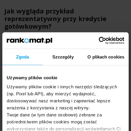
Jak wygląda przykład
reprezentatywny przy kredycie
gotówkowym?
Przykład reprezentatywny dla kredytu gotówkowego znajdziesz
m.in.
na stronach internetowych banków, firm
pożyczkowych i w materiałach promocyjnych
. Odpowiednie
Zgoda
Szczegóły
O plikach cookies
informacje znalazłem w naszym rankingu kredytów
gotówkowych (szczegóły oferty). I tak przykład reprezentatywny
Pożyczki Gotówkowej online dla nowych klientów – oferowanej
przez
Citi Handlowy
– wyglądał tak:
Używamy plików cookie
Używamy plików cookie i innych narzędzi śledzących
(np. Pixel lub API), aby mierzyć wydajność,
dostosowywać nasz marketing i zapewniać lepsze
Przykład reprezentatywny dla Pożyczki Gotówkowej
wrażenia z korzystania z naszej witryny.
online dla nowych klientów. Rzeczywista Roczna Stopa
Twoje dane (w tym dane osobowe) zebrane za
Oprocentowania (RRSO) wynosi 8,52%, całkowita kwota
pośrednictwem plików cookies mogą zostać
pożyczki (bez kredytowanych kosztów) 59 000,00 zł,
wykorzystane także do personalizacji wyświetlanych Ci