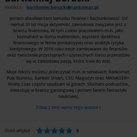
Redaktor
bartlomiej.borucki@rankomat.pl
Jestem absolwentem kierunku Finanse i Rachunkowość. Od
niemal 20 lat moja aktywność zawodowa związana jest z
branżą finansową. W tym czasie pracowałem m.in. jako
konsultant w domu maklerskim, asystent dyrektora
finansowego w firmie produkcyjnej oraz analityk ryzyka
kredytowego. W 2016 roku moje zamiłowanie do finansów
oraz tworzenia przystępnych i użytecznych treści przerodziło
się w zawodową pasję, która trwa do dziś.
Moje teksty możesz przeczytać m.in. w serwisach: Rankomat,
Puls Biznesu, Bankier Smart, CEO Magazyn oraz MANAGER+.
Wolny czas często spędzam w górach. Słucham podcastów,
inwestuję w branżę gamingową i jestem fanem fantastyki
naukowej.
Zobacz inne wpisy tego autora »
Oceń artykuł
5