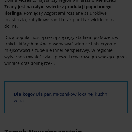
Dolina Mozeli to najstarszy region winiarski w Niemczech.
Znany jest na całym świecie z produkcji popularnego
rieslinga.
Pomiędzy wzgórzami rozsiane są urokliwe
miasteczka, zabytkowe zamki oraz punkty z widokiem na
dolinę.
Dużą popularnością cieszą się rejsy statkiem po Mozeli, w
trakcie których można obserwować winnice i historyczne
miejscowości z zupełnie innej perspektywy. W regionie
wytyczono również szlaki piesze i rowerowe prowadzące przez
winnice oraz dolinę rzeki.
Dla kogo?
Dla par, miłośników lokalnej kuchni i
wina.
Zamek Neuschwanstein