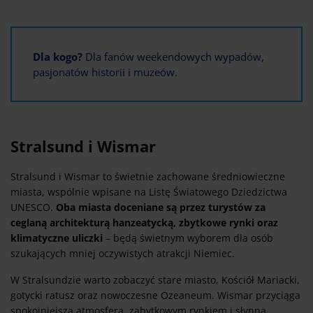
Dla kogo?
Dla fanów weekendowych wypadów,
pasjonatów historii i muzeów.
Stralsund i Wismar
Stralsund i Wismar to świetnie zachowane średniowieczne
miasta, wspólnie wpisane na Listę Światowego Dziedzictwa
UNESCO.
Oba miasta doceniane są przez turystów za
ceglaną architekturą hanzeatycką, zbytkowe rynki oraz
klimatyczne uliczki
– będą świetnym wyborem dla osób
szukających mniej oczywistych atrakcji Niemiec.
W Stralsundzie warto zobaczyć stare miasto, Kościół Mariacki,
gotycki ratusz oraz nowoczesne Ozeaneum. Wismar przyciąga
spokojniejszą atmosferą, zabytkowym rynkiem i słynną