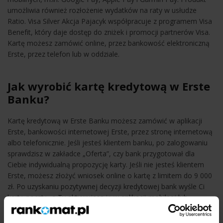
umożliwia również rozłożenie wydatków na raty w usłudze
Ratio. Visa Silver Akcja Pajacyk współpracuje z programem Visa
Benefit, który daje dostęp do zniżek i promocji partnerów Visa.
Kartę możesz zamówić online, przez bankowość elektroniczną
Erste, przez telefon lub w oddziale.
Jak wyrobić kartę kredytową w Erste
Banku?
Kartę kredytową w Erste Banku możesz zamówić w aplikacji
Erste, bankowości internetowej Erste, przez stronę internetową
albo telefonicznie. Jeśli jesteś klientem banku, po zalogowaniu
sprawdzisz w zakładce „Oferta”, czy bank przygotował dla
Ciebie indywidualną propozycję karty. Jeśli nie jesteś klientem
Erste, możesz złożyć wniosek online o kartę z limitem do 9 000
zł. Po uzyskaniu pozytywnej decyzji kredytowej bank wyśle Ci
kartę pocztą, a Ty aktywujesz ją w aplikacji mobilnej lub
bankowości internetowej.