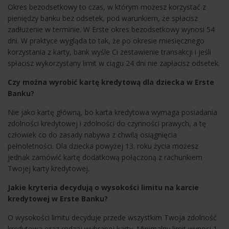
Okres bezodsetkowy to czas, w którym możesz korzystać z
pieniędzy banku bez odsetek, pod warunkiem, że spłacisz
zadłużenie w terminie. W Erste okres bezodsetkowy wynosi 54
dni. W praktyce wygląda to tak, że po okresie miesięcznego
korzystania z karty, bank wyśle Ci zestawienie transakcji i jeśli
spłacisz wykorzystany limit w ciągu 24 dni nie zapłacisz odsetek.
Czy można wyrobić kartę kredytową dla dziecka w Erste
Banku?
Nie jako kartę główną, bo karta kredytowa wymaga posiadania
zdolności kredytowej i zdolności do czynności prawych, a tę
człowiek co do zasady nabywa z chwilą osiągnięcia
pełnoletności. Dla dziecka powyżej 13. roku życia możesz
jednak zamówić kartę dodatkową połączoną z rachunkiem
Twojej karty kredytowej.
Jakie kryteria decydują o wysokości limitu na karcie
kredytowej w Erste Banku?
O wysokości limitu decyduje przede wszystkim Twoja zdolność
kredytowa oraz rodzaj wybranej karty. Minimalny limit wynosi 1