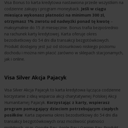
Visa Bonus to karta kredytowa nastawiona przede wszystkim na
codzienne zakupy i program moneyback.
Jeśli w ciągu
miesiąca
wykonasz płatności na minimum 300 zł,
otrzymasz 1% zwrotu od nadwyżki ponad tę kwotę
–
maksymalnie do 15 zł miesięcznie. Bonus trafia bezpośrednio
na rachunek karty kredytowej. Karta oferuje okres
bezodsetkowy do 54 dni dla transakcji bezgotówkowych.
Produkt dostępny jest już od stosunkowo niskiego poziomu
dochodu i można nim płacić zarówno w sklepach stacjonarnych,
jak i online.
Visa Silver Akcja Pajacyk
Visa Silver Akcja Pajacyk to karta kredytowa łącząca codzienne
korzystanie z ideą wsparcia akcji charytatywnej Polskiej Akcji
Humanitarnej Pajacyk.
Korzystając z karty, wspierasz
program pomagający dzieciom potrzebującym ciepłych
posiłków
. Karta zapewnia okres bezodsetkowy do 54 dni dla
transakcji bezgotówkowych oraz możliwość płatności
mobilnych, m.in. Google Pay, Apple Pay i Garmin Pay. Produkt