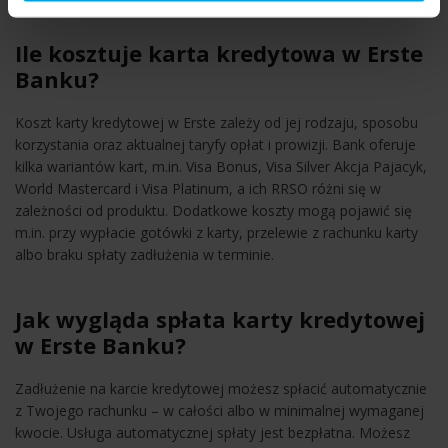
Ile kosztuje karta kredytowa w Erste
Banku?
Koszt karty kredytowej w Erste zależy od jej rodzaju, sposobu
korzystania oraz aktualnej taryfy opłat i prowizji. Bank oferuje
kilka wariantów kart, m.in. Visa Bonus, Visa Silver Akcja Pajacyk,
World Mastercard i Visa Platinum, a ich RRSO różni się w
zależności od produktu. Dodatkowe koszty mogą pojawić się
m.in. przy wypłacie gotówki z karty, przelewie z rachunku karty
albo braku spłaty zadłużenia w terminie.
Jak wygląda spłata karty kredytowej
w Erste Banku?
Zadłużenie na karcie kredytowej możesz spłacić automatycznie
z Twojego rachunku – w całości albo w minimalnej wymaganej
kwocie. Usługa automatycznej spłaty jest bezpłatna. Możesz