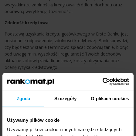
wszystkim ze zdolnością kredytową, źródłem dochodu oraz
poprawną weryfikacją tożsamości.
Zdolność kredytowa
Podstawą uzyskania kredytu gotówkowego w Erste Banku jest
posiadanie odpowiedniej zdolności kredytowej. Bank sprawdzi,
czy będziesz w stanie terminowo spłacać zobowiązanie, biorąc
pod uwagę m.in. wysokość i regularność Twoich dochodów,
aktualne zobowiązania finansowe, koszty utrzymania oraz
ocenę ryzyka kredytowego.
Spróbuj tego
Zgoda
Szczegóły
O plikach cookies
Jeśli jesteś klientem Erste Banku, masz konto
osobiste oraz dostęp do bankowości internetowej
lub aplikacji mobilnej, możesz sprawdzić w
Używamy plików cookie
zakładce „Oferta”, czy bank przygotował dla Ciebie
Używamy plików cookie i innych narzędzi śledzących
indywidualną propozycję kredytu. W takim